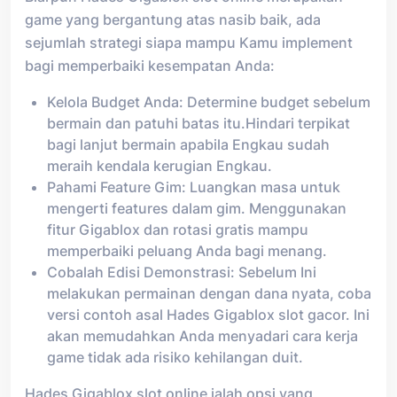
game yang bergantung atas nasib baik, ada
sejumlah strategi siapa mampu Kamu implement
bagi memperbaiki kesempatan Anda:
Kelola Budget Anda: Determine budget sebelum
bermain dan patuhi batas itu.Hindari terpikat
bagi lanjut bermain apabila Engkau sudah
meraih kendala kerugian Engkau.
Pahami Feature Gim: Luangkan masa untuk
mengerti features dalam gim. Menggunakan
fitur Gigablox dan rotasi gratis mampu
memperbaiki peluang Anda bagi menang.
Cobalah Edisi Demonstrasi: Sebelum Ini
melakukan permainan dengan dana nyata, coba
versi contoh asal Hades Gigablox slot gacor. Ini
akan memudahkan Anda menyadari cara kerja
game tidak ada risiko kehilangan duit.
Hades Gigablox slot online ialah opsi yang