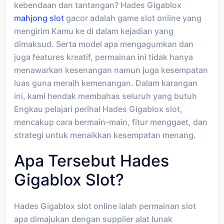
kebendaan dan tantangan? Hades Gigablox
mahjong slot
gacor adalah game slot online yang
mengirim Kamu ke di dalam kejadian yang
dimaksud. Serta model apa mengagumkan dan
juga features kreatif, permainan ini tidak hanya
menawarkan kesenangan namun juga kesempatan
luas guna meraih kemenangan. Dalam karangan
ini, kami hendak membahas seluruh yang butuh
Engkau pelajari perihal Hades Gigablox slot,
mencakup cara bermain-main, fitur menggaet, dan
strategi untuk menaikkan kesempatan menang.
Apa Tersebut Hades
Gigablox Slot?
Hades Gigablox slot online ialah permainan slot
apa dimajukan dengan supplier alat lunak