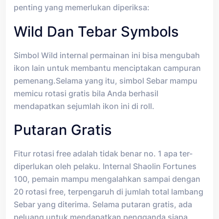
penting yang memerlukan diperiksa:
Wild Dan Tebar Symbols
Simbol Wild internal permainan ini bisa mengubah
ikon lain untuk membantu menciptakan campuran
pemenang.Selama yang itu, simbol Sebar mampu
memicu rotasi gratis bila Anda berhasil
mendapatkan sejumlah ikon ini di roll.
Putaran Gratis
Fitur rotasi free adalah tidak benar no. 1 apa ter-
diperlukan oleh pelaku. Internal Shaolin Fortunes
100, pemain mampu mengalahkan sampai dengan
20 rotasi free, terpengaruh di jumlah total lambang
Sebar yang diterima. Selama putaran gratis, ada
peluang untuk mendapatkan pengganda siapa