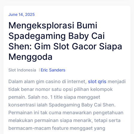
June 14, 2025
Mengeksplorasi Bumi
Spadegaming Baby Cai
Shen: Gim Slot Gacor Siapa
Menggoda
Slot Indonesia
Eric Sanders
Dalam alam gim casino di internet,
slot qris
menjadi
tidak benar nomor satu opsi pilihan kelompok
pemain. Salah no. 1 title siapa menggaet
konsentrasi ialah Spadegaming Baby Cai Shen.
Permainan ini tak cuma menawarkan pengetahuan
melakukan permainan siapa menarik, tetapi serta
bermacam-macam feature menggaet yang