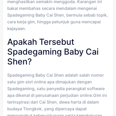
menghasilkan semakin menggoda. Karangan ini
bakal membahas secara mendalam mengenai
Spadegaming Baby Cai Shen, bermula sebab topik,
cara kerja gim, hingga petunjuk guna mencapai
kejayaan.
Apakah Tersebut
Spadegaming Baby Cai
Shen?
Spadegaming Baby Cai Shen adalah salah nomor
satu gim slot online apa dimajukan dengan
Spadegaming, satu penyedia perangkat software
apa dikenal di perusahaan perjudian online.Gim ini
terinspirasi dari Cai Shen, dewa harta di dalam
budaya Tiongkok, yang dipercaya dapat
mengangkut keberuntungan serta kemakmuran.