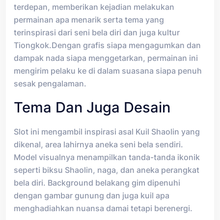
terdepan, memberikan kejadian melakukan
permainan apa menarik serta tema yang
terinspirasi dari seni bela diri dan juga kultur
Tiongkok.Dengan grafis siapa mengagumkan dan
dampak nada siapa menggetarkan, permainan ini
mengirim pelaku ke di dalam suasana siapa penuh
sesak pengalaman.
Tema Dan Juga Desain
Slot ini mengambil inspirasi asal Kuil Shaolin yang
dikenal, area lahirnya aneka seni bela sendiri.
Model visualnya menampilkan tanda-tanda ikonik
seperti biksu Shaolin, naga, dan aneka perangkat
bela diri. Background belakang gim dipenuhi
dengan gambar gunung dan juga kuil apa
menghadiahkan nuansa damai tetapi berenergi.