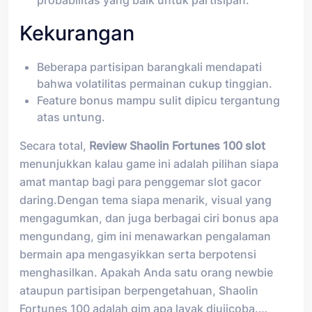
Kekurangan
Beberapa partisipan barangkali mendapati
bahwa volatilitas permainan cukup tinggian.
Feature bonus mampu sulit dipicu tergantung
atas untung.
Secara total,
Review Shaolin Fortunes 100 slot
menunjukkan kalau game ini adalah pilihan siapa
amat mantap bagi para penggemar slot gacor
daring.Dengan tema siapa menarik, visual yang
mengagumkan, dan juga berbagai ciri bonus apa
mengundang, gim ini menawarkan pengalaman
bermain apa mengasyikkan serta berpotensi
menghasilkan. Apakah Anda satu orang newbie
ataupun partisipan berpengetahuan, Shaolin
Fortunes 100 adalah gim apa layak diujicoba.…