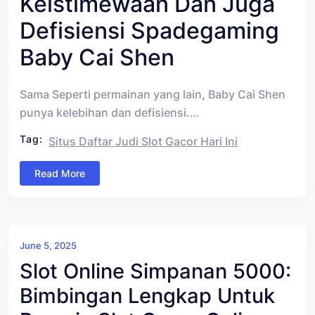
Keistimewaan Dan Juga
Defisiensi Spadegaming
Baby Cai Shen
Sama Seperti permainan yang lain, Baby Cai Shen
punya kelebihan dan defisiensi.…
Tag:
Situs Daftar Judi Slot Gacor Hari Ini
Read More
June 5, 2025
Slot Online Simpanan 5000:
Bimbingan Lengkap Untuk