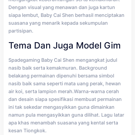
Dengan visual yang menawan dan juga kartun
siapa lembut, Baby Cai Shen berhasil menciptakan
suasana yang menarik kepada sekumpulan
partisipan.
Tema Dan Juga Model Gim
Spadegaming Baby Cai Shen mengangkat judul
nasib baik serta kemakmuran. Background
belakang permainan dipenuhi bersama simbol
nasib baik sama seperti mata uang perak, hewan
air koi, serta lampion merah.Warna-warna cerah
dan desain siapa spesifikasi membuat permainan
ini tak sekedar mengasyikkan guna dimainkan
namun pula mengasyikkan guna dilihat. Lagu latar
apa khas menambah suasana yang kental serta
kesan Tiongkok.