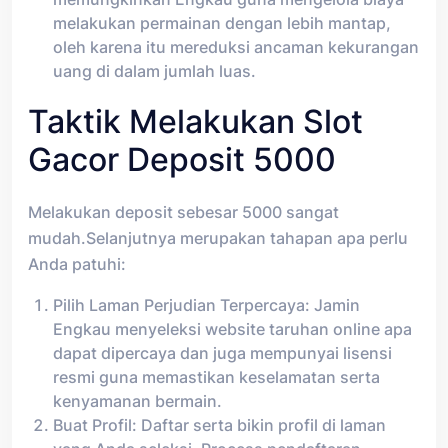
melakukan permainan dengan lebih mantap,
oleh karena itu mereduksi ancaman kekurangan
uang di dalam jumlah luas.
Taktik Melakukan Slot
Gacor Deposit 5000
Melakukan deposit sebesar 5000 sangat
mudah.Selanjutnya merupakan tahapan apa perlu
Anda patuhi:
Pilih Laman Perjudian Terpercaya: Jamin
Engkau menyeleksi website taruhan online apa
dapat dipercaya dan juga mempunyai lisensi
resmi guna memastikan keselamatan serta
kenyamanan bermain.
Buat Profil: Daftar serta bikin profil di laman