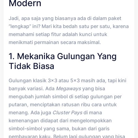
Modern
Jadi, apa saja yang biasanya ada di dalam paket
“lengkap” ini? Mari kita bedah satu per satu, karena
memahami setiap fitur adalah kunci untuk
menikmati permainan secara maksimal.
1. Mekanika Gulungan Yang
Tidak Biasa
Gulungan klasik 3×3 atau 5×3 masih ada, tapi kini
banyak variasi. Ada
Megaways
yang bisa
mengubah jumlah simbol di setiap gulungan per
putaran, menciptakan ratusan ribu cara untuk
menang. Ada juga
Cluster Pays
di mana
kemenangan didapat dari mengelompokkan
simbol-simbol yang sama, bukan dari garis
pembayaran kaku. Belum lagi gulungan yang bisa