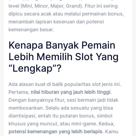
level (Mini, Minor, Major, Grand). Fitur ini sering
dipicu secara acak atau melalui permainan bonus,
menambah lapisan keseruan dan potensi
kemenangan besar.
Kenapa Banyak Pemain
Lebih Memilih Slot Yang
“Lengkap”?
Ada alasan kuat di balik popularitas slot jenis ini.
Pertama,
nilai hiburan yang jauh lebih tinggi
.
Dengan banyaknya fitur, sesi bermain jadi tidak
membosankan. Selalu ada sesuatu yang bisa
diantisipasi, entah itu putaran bonus, simbol
khusus yang muncul, atau mini-game. Kedua,
potensi kemenangan yang lebih berlapis
. Kamu