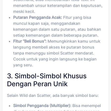
menambah unsur keterampilan dan keputusan,
meski kecil.
Putaran Pengganda Acak:
Fitur yang bisa
muncul kapan saja, menggandakan
kemenangan dalam satu putaran, atau bahkan
setiap kemenangan dalam beberapa putaran.
Fitur “Beli Bonus”:
Memungkinkan kamu untuk
langsung membeli akses ke putaran bonus
tanpa menunggu simbol Scatter mendarat.
Cocok untuk yang ingin langsung ke bagian
yang seru.
3. Simbol-Simbol Khusus
Dengan Peran Unik
Selain Wild dan Scatter, ada banyak simbol baru:
Simbol Pengganda (Multiplier):
Bisa menempel