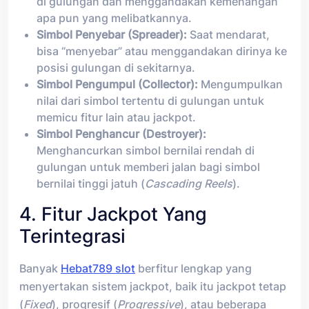
di gulungan dan menggandakan kemenangan
apa pun yang melibatkannya.
Simbol Penyebar (Spreader):
Saat mendarat,
bisa “menyebar” atau menggandakan dirinya ke
posisi gulungan di sekitarnya.
Simbol Pengumpul (Collector):
Mengumpulkan
nilai dari simbol tertentu di gulungan untuk
memicu fitur lain atau jackpot.
Simbol Penghancur (Destroyer):
Menghancurkan simbol bernilai rendah di
gulungan untuk memberi jalan bagi simbol
bernilai tinggi jatuh (
Cascading Reels
).
4. Fitur Jackpot Yang
Terintegrasi
Banyak
Hebat789 slot
berfitur lengkap yang
menyertakan sistem jackpot, baik itu jackpot tetap
(
Fixed
), progresif (
Progressive
), atau beberapa