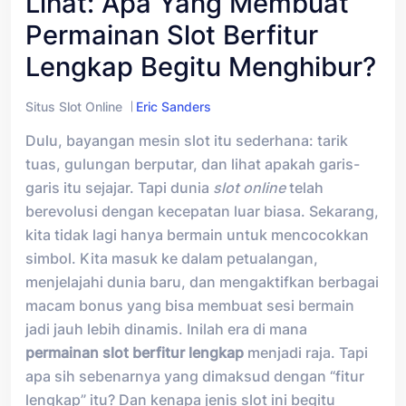
Lihat: Apa Yang Membuat
Permainan Slot Berfitur
Lengkap Begitu Menghibur?
Situs Slot Online
Eric Sanders
Dulu, bayangan mesin slot itu sederhana: tarik
tuas, gulungan berputar, dan lihat apakah garis-
garis itu sejajar. Tapi dunia
slot online
telah
berevolusi dengan kecepatan luar biasa. Sekarang,
kita tidak lagi hanya bermain untuk mencocokkan
simbol. Kita masuk ke dalam petualangan,
menjelajahi dunia baru, dan mengaktifkan berbagai
macam bonus yang bisa membuat sesi bermain
jadi jauh lebih dinamis. Inilah era di mana
permainan slot berfitur lengkap
menjadi raja. Tapi
apa sih sebenarnya yang dimaksud dengan “fitur
lengkap” itu? Dan kenapa jenis slot ini begitu