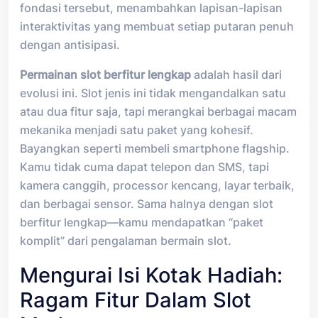
fondasi tersebut, menambahkan lapisan-lapisan
interaktivitas yang membuat setiap putaran penuh
dengan antisipasi.
Permainan slot berfitur lengkap
adalah hasil dari
evolusi ini. Slot jenis ini tidak mengandalkan satu
atau dua fitur saja, tapi merangkai berbagai macam
mekanika menjadi satu paket yang kohesif.
Bayangkan seperti membeli smartphone flagship.
Kamu tidak cuma dapat telepon dan SMS, tapi
kamera canggih, processor kencang, layar terbaik,
dan berbagai sensor. Sama halnya dengan slot
berfitur lengkap—kamu mendapatkan “paket
komplit” dari pengalaman bermain slot.
Mengurai Isi Kotak Hadiah:
Ragam Fitur Dalam Slot