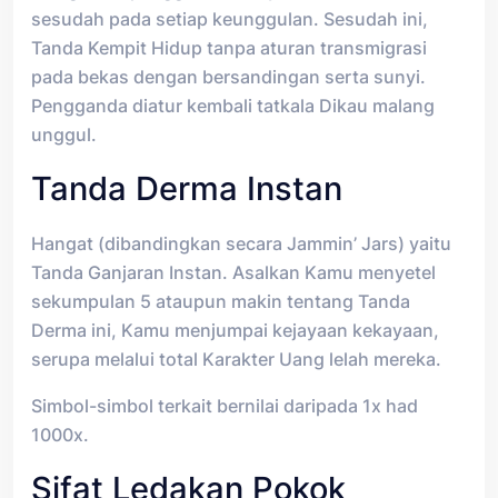
sesudah pada setiap keunggulan. Sesudah ini,
Tanda Kempit Hidup tanpa aturan transmigrasi
pada bekas dengan bersandingan serta sunyi.
Pengganda diatur kembali tatkala Dikau malang
unggul.
Tanda Derma Instan
Hangat (dibandingkan secara Jammin’ Jars) yaitu
Tanda Ganjaran Instan. Asalkan Kamu menyetel
sekumpulan 5 ataupun makin tentang Tanda
Derma ini, Kamu menjumpai kejayaan kekayaan,
serupa melalui total Karakter Uang lelah mereka.
Simbol-simbol terkait bernilai daripada 1x had
1000x.
Sifat Ledakan Pokok