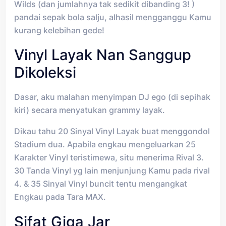
Wilds (dan jumlahnya tak sedikit dibanding 3! )
pandai sepak bola salju, alhasil mengganggu Kamu
kurang kelebihan gede!
Vinyl Layak Nan Sanggup
Dikoleksi
Dasar, aku malahan menyimpan DJ ego (di sepihak
kiri) secara menyatukan grammy layak.
Dikau tahu 20 Sinyal Vinyl Layak buat menggondol
Stadium dua. Apabila engkau mengeluarkan 25
Karakter Vinyl teristimewa, situ menerima Rival 3.
30 Tanda Vinyl yg lain menjunjung Kamu pada rival
4. & 35 Sinyal Vinyl buncit tentu mengangkat
Engkau pada Tara MAX.
Sifat Giga Jar