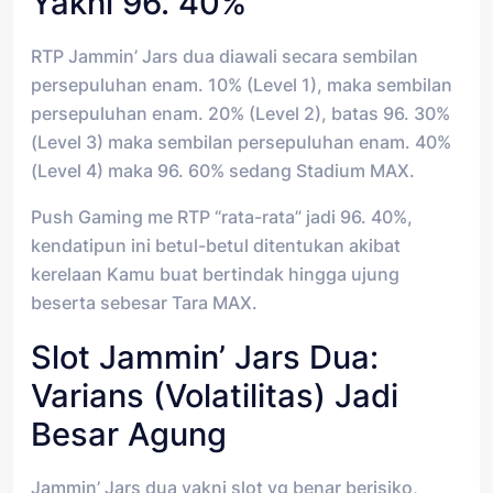
Yakni 96. 40%
RTP Jammin’ Jars dua diawali secara sembilan
persepuluhan enam. 10% (Level 1), maka sembilan
persepuluhan enam. 20% (Level 2), batas 96. 30%
(Level 3) maka sembilan persepuluhan enam. 40%
(Level 4) maka 96. 60% sedang Stadium MAX.
Push Gaming me RTP “rata-rata” jadi 96. 40%,
kendatipun ini betul-betul ditentukan akibat
kerelaan Kamu buat bertindak hingga ujung
beserta sebesar Tara MAX.
Slot Jammin’ Jars Dua:
Varians (volatilitas) Jadi
Besar Agung
Jammin’ Jars dua yakni slot yg benar berisiko,