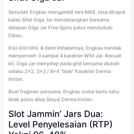
Sesudah Engkau mengambil tara MAX, bisa dicapai
kalau Sifat Giga Jar mendatangkan bersama
delapan Giga Jar Free Spins patut menduduki
Dikau.
Kisi-kisi nihil, & demi imbalannya, Engkau hendak
memperoleh 3 sampai 4 karakter Wild Jar. Kecuali
ini, Giga Jar menyelap pada grid bersama diubah
selaku 2×2, 3×3 / 4×4 “blok” Karakter Derma
Instan.
Buat fragmen percuma, Engkau cuma tentu tahu
letak polos alias Sinyal Derma Instan.
Slot Jammin’ Jars Dua:
Level Penyelesaian (RTP)