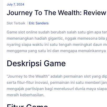
July 7, 2024
Journey To The Wealth: Review
Slot Terbaik
Eric Sanders
Game slot online sudah berubah salah satu gim apa te
memenangkan hadiah gigantic, nggak memesona bila pe
nyaring siapa waktu ini satu tengah meningkat daun me
menggema yang satu ini dan mengapa memainkannya 
Deskripsi Game
“Journey to the Wealth” adalah permainan slot yang d
serta fitur-fitur inovasi, permainan ini satu member
mengajak partisipan bagi menelusuri dunia maya sia
meraih keberhasilan.