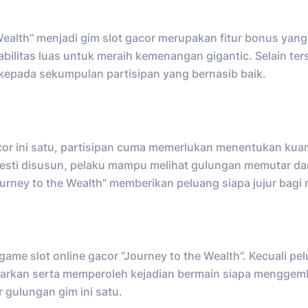
ealth” menjadi gim slot gacor merupakan fitur bonus yang b
abilitas luas untuk meraih kemenangan gigantic. Selain ter
kepada sekumpulan partisipan yang bernasib baik.
cor ini satu, partisipan cuma memerlukan menentukan kuan
sti disusun, pelaku mampu melihat gulungan memutar da
urney to the Wealth” memberikan peluang siapa jujur ba
game slot online gacor “Journey to the Wealth”. Kecuali p
kan serta memperoleh kejadian bermain siapa menggembir
 gulungan gim ini satu.