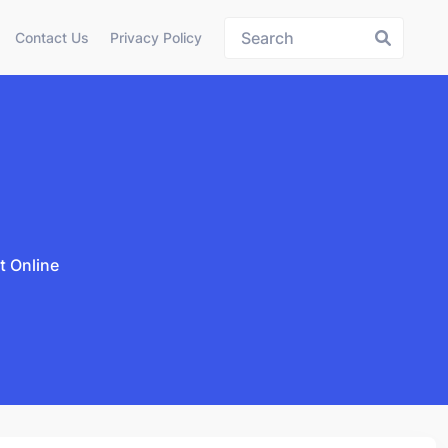
Contact Us
Privacy Policy
t Online