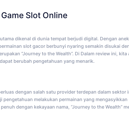
 Game Slot Online
rutama dikenal di dunia tempat berjudi digital. Dengan a
rmainan slot gacor berbunyi nyaring semakin disukai den
rupakan “Journey to the Wealth”. Di Dalam review ini, kita
dapat berubah pengetahuan yang menarik.
iperluas dengan salah satu provider terdepan dalam sekt
i janji pengetahuan melakukan permainan yang mengasyikka
pa penuh dengan kekayaan nama, “Journey to the Wealth” 