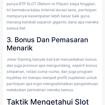
punya RTP SLOT (Return to Player) siapa tinggian.
Ini bermakna kalau internal durasi lama, partisipan
mempunyai kesempatan lebih besar baik guna
menang kembali separuh gigantic dana apa mereka
semua bet.
3. Bonus Dan Pemasaran
Menarik
Joker Gaming banyak kali kali menyediakan bonus
dan juga promosi apa mengundang, seperti bonus
simpanan, rotasi cuma-cuma, dan juga program
loyalitas.Ini mampu menjadi profit suplemen untuk
partisipan apa ingin mengoptimalkan pengetahuan
melakukan permainan mereka semua.
Taktik Mengetahui Slot