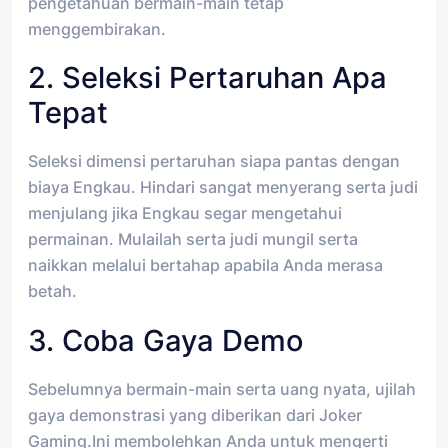
pengetahuan bermain-main tetap
menggembirakan.
2. Seleksi Pertaruhan Apa
Tepat
Seleksi dimensi pertaruhan siapa pantas dengan
biaya Engkau. Hindari sangat menyerang serta judi
menjulang jika Engkau segar mengetahui
permainan. Mulailah serta judi mungil serta
naikkan melalui bertahap apabila Anda merasa
betah.
3. Coba Gaya Demo
Sebelumnya bermain-main serta uang nyata, ujilah
gaya demonstrasi yang diberikan dari Joker
Gaming.Ini membolehkan Anda untuk mengerti