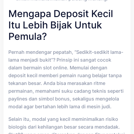
Mengapa Deposit Kecil
Itu Lebih Bijak Untuk
Pemula?
Pernah mendengar pepatah, “Sedikit-sedikit lama-
lama menjadi bukit”? Prinsip ini sangat cocok
dalam bermain slot online. Memulai dengan
deposit kecil memberi pemain ruang belajar tanpa
tekanan besar. Anda bisa merasakan ritme
permainan, memahami suku cadang teknis seperti
paylines dan simbol bonus, sekaligus mengelola
modal agar bertahan lebih lama di mesin judi.
Selain itu, modal yang kecil meminimalkan risiko
biologis dari kehilangan besar secara mendadak.