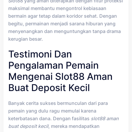
Slot88 yang aman diterapkan dengan fitur proteksi
maksimal membantu mengontrol kebiasaan
bermain agar tetap dalam koridor sehat. Dengan
begitu, permainan menjadi sarana hiburan yang
menyenangkan dan menguntungkan tanpa drama
kerugian besar.
Testimoni Dan
Pengalaman Pemain
Mengenai Slot88 Aman
Buat Deposit Kecil
Banyak cerita sukses bermunculan dari para
pemain yang dulu ragu memulai karena
keterbatasan dana. Dengan fasilitas
slot88 aman
buat deposit kecil
, mereka mendapatkan