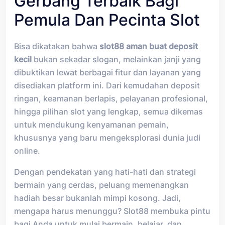
Gerbang Terbaik Bagi
Pemula Dan Pecinta Slot
Bisa dikatakan bahwa
slot88 aman buat deposit
kecil
bukan sekadar slogan, melainkan janji yang
dibuktikan lewat berbagai fitur dan layanan yang
disediakan platform ini. Dari kemudahan deposit
ringan, keamanan berlapis, pelayanan profesional,
hingga pilihan slot yang lengkap, semua dikemas
untuk mendukung kenyamanan pemain,
khususnya yang baru mengeksplorasi dunia judi
online.
Dengan pendekatan yang hati-hati dan strategi
bermain yang cerdas, peluang memenangkan
hadiah besar bukanlah mimpi kosong. Jadi,
mengapa harus menunggu? Slot88 membuka pintu
bagi Anda untuk mulai bermain, belajar, dan