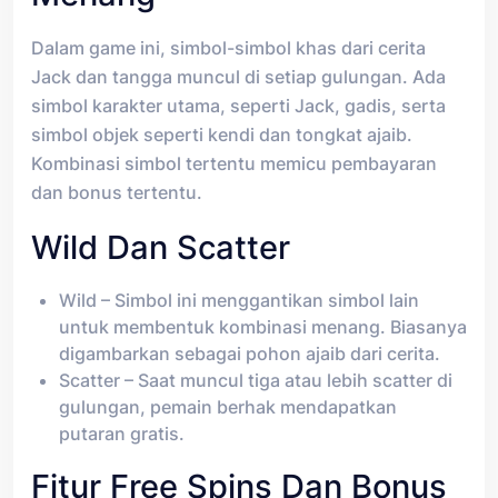
Dalam game ini, simbol-simbol khas dari cerita
Jack dan tangga muncul di setiap gulungan. Ada
simbol karakter utama, seperti Jack, gadis, serta
simbol objek seperti kendi dan tongkat ajaib.
Kombinasi simbol tertentu memicu pembayaran
dan bonus tertentu.
Wild Dan Scatter
Wild – Simbol ini menggantikan simbol lain
untuk membentuk kombinasi menang. Biasanya
digambarkan sebagai pohon ajaib dari cerita.
Scatter – Saat muncul tiga atau lebih scatter di
gulungan, pemain berhak mendapatkan
putaran gratis.
Fitur Free Spins Dan Bonus