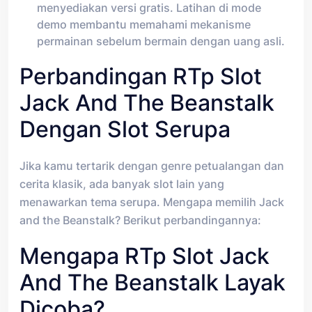
menyediakan versi gratis. Latihan di mode
demo membantu memahami mekanisme
permainan sebelum bermain dengan uang asli.
Perbandingan RTp Slot
Jack And The Beanstalk
Dengan Slot Serupa
Jika kamu tertarik dengan genre petualangan dan
cerita klasik, ada banyak slot lain yang
menawarkan tema serupa. Mengapa memilih Jack
and the Beanstalk? Berikut perbandingannya:
Mengapa RTp Slot Jack
And The Beanstalk Layak
Dicoba?