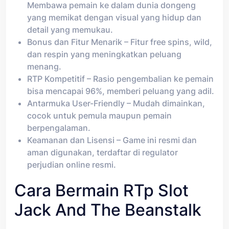
Membawa pemain ke dalam dunia dongeng
yang memikat dengan visual yang hidup dan
detail yang memukau.
Bonus dan Fitur Menarik – Fitur free spins, wild,
dan respin yang meningkatkan peluang
menang.
RTP Kompetitif – Rasio pengembalian ke pemain
bisa mencapai 96%, memberi peluang yang adil.
Antarmuka User-Friendly – Mudah dimainkan,
cocok untuk pemula maupun pemain
berpengalaman.
Keamanan dan Lisensi – Game ini resmi dan
aman digunakan, terdaftar di regulator
perjudian online resmi.
Cara Bermain RTp Slot
Jack And The Beanstalk