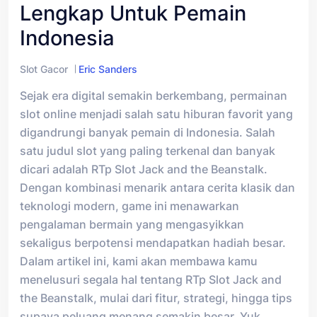
Lengkap Untuk Pemain
Indonesia
Slot Gacor
Eric Sanders
Sejak era digital semakin berkembang, permainan
slot online menjadi salah satu hiburan favorit yang
digandrungi banyak pemain di Indonesia. Salah
satu judul slot yang paling terkenal dan banyak
dicari adalah RTp Slot Jack and the Beanstalk.
Dengan kombinasi menarik antara cerita klasik dan
teknologi modern, game ini menawarkan
pengalaman bermain yang mengasyikkan
sekaligus berpotensi mendapatkan hadiah besar.
Dalam artikel ini, kami akan membawa kamu
menelusuri segala hal tentang RTp Slot Jack and
the Beanstalk, mulai dari fitur, strategi, hingga tips
supaya peluang menang semakin besar. Yuk,