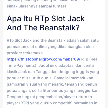
simak ulasannya sampai tuntas!
Apa Itu RTp Slot Jack
And The Beanstalk?
RTp Slot Jack and the Beanstalk adalah salah satu
permainan slot online yang dikembangkan oleh
provider terkemuka,
https://thistooshallgrow.com/mabar69/
RTp (Real
Time Payments). Judul ini diadaptasi dari cerita
klasik Jack dan Tangga dari dongeng Inggris yang
populer di seluruh dunia. Game ini memadukan
gambaran visual yang menarik, tema yang penuh
petualangan, serta fitur bonus yang menggiurkan.
Dengan tingkat pengembalian/player return to
player (RTP) yang cukup kompetitif, permainan ini