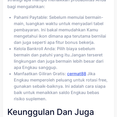
bagi mengalahkan:
Pahami Paytable: Sebelum memulai bermain-
main, luangkan waktu untuk menyadari tabel
pembayaran. Ini bakal memudahkan Kamu
mengetahui ikon dimana apa terutama bernilai
dan juga seperti apa fitur bonus bekerja.
Kelola Bankroll Anda: Pilih biaya sebelum
bermain dan patuhi yang itu.Jangan terseret
lingkungan dan juga bermain lebih besar dari
apa Engkau sanggup.
Manfaatkan Giliran Gratis:
cermat88
Jika
Engkau memperoleh peluang untuk rotasi free,
gunakan sebaik-baiknya. Ini adalah cara siapa
baik untuk menaikkan saldo Engkau bebas
risiko suplemen.
Keunggulan Dan Juga