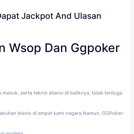
Dapat Jackpot And Ulasan
n Wsop Dan Ggpoker
asuk, serta teknis aliansi di baliknya, tidak terduga
lakukan bisnis di empat kami negara.Namun, GGPoker-
ogi modern.