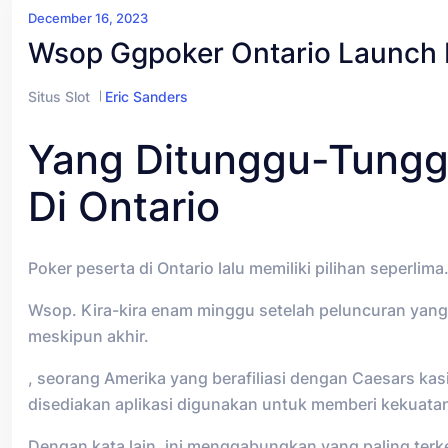
December 16, 2023
Wsop Ggpoker Ontario Launch 
Situs Slot
Eric Sanders
Yang Ditunggu-Tung
Di Ontario
Poker peserta di Ontario lalu memiliki pilihan seperlima
Wsop. Kira-kira enam minggu setelah peluncuran yang ba
meskipun akhir.
, seorang Amerika yang berafiliasi dengan Caesars k
disediakan aplikasi digunakan untuk memberi kekuatan
Dengan kata lain, ini menggabungkan yang paling terk