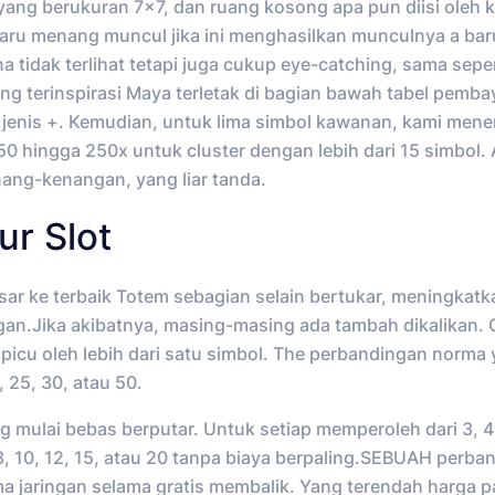
ang berukuran 7×7, dan ruang kosong apa pun diisi oleh k
 baru menang muncul jika ini menghasilkan munculnya a bar
tidak terlihat tetapi juga cukup eye-catching, sama seper
 terinspirasi Maya terletak di bagian bawah tabel pemba
 jenis +. Kemudian, untuk lima simbol kawanan, kami men
50 hingga 250x untuk cluster dengan lebih dari 15 simbol. 
ang-kenangan, yang liar tanda.
ur Slot
sar ke terbaik Totem sebagian selain bertukar, meningkatk
n.Jika akibatnya, masing-masing ada tambah dikalikan. C
picu oleh lebih dari satu simbol. The perbandingan norma
, 25, 30, atau 50.
ng mulai bebas berputar. Untuk setiap memperoleh dari 3, 4,
, 10, 12, 15, atau 20 tanpa biaya berpaling.SEBUAH perba
ma jaringan selama gratis membalik. Yang terendah harga pa