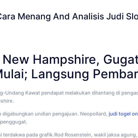
ara Menang And Analisis Judi Slo
l New Hampshire, Guga
Mulai; Langsung Pemba
-Undang Kawat pendapat melakukan ditantang di pengad
shire.
tu digabungkan undian pengajuan. Neopollard,
judi togel on
 penggugat.
i terdakwa pada grafik.Rod Rosenstein, wakil jaksa agung,