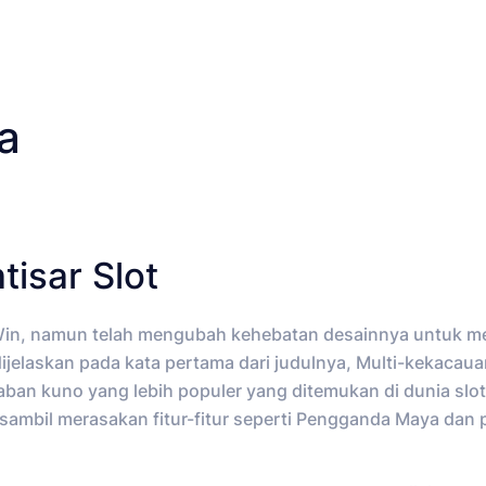
a
tisar Slot
&Win, namun telah mengubah kehebatan desainnya untuk 
dijelaskan pada kata pertama dari judulnya, Multi-kekacau
aban kuno yang lebih populer yang ditemukan di dunia slo
t sambil merasakan fitur-fitur seperti Pengganda Maya dan 