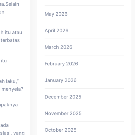
ma.Selain
an
May 2026
April 2026
 itu atau
 terbatas
March 2026
itu
February 2026
January 2026
h laku,”
n menyela?
December 2025
mpaknya
November 2025
pada
October 2025
slasi, yang