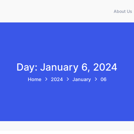
About Us
Day: January 6, 2024
Home
2024
January
06