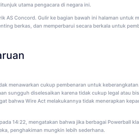
itunjuk utama pengacara di negara ini.
trik AS Concord. Gulir ke bagian bawah ini halaman untuk m
enting berkas, dan memperbarui secara berkala untuk pem
aruan
dak menawarkan cukup pembenaran untuk keberangkatan.
n sungguh diselesaikan karena tidak cukup legal atau bi
at bahwa Wire Act melakukannya tidak menerapkan kepad
da 14:22, mengatakan bahwa jika berbagai Powerball kla
ka, penghakiman mungkin lebih sederhana.