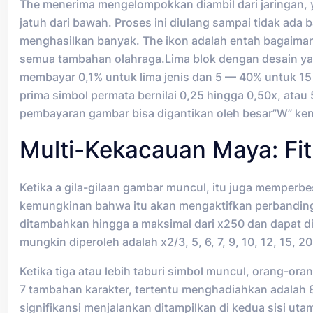
The menerima mengelompokkan diambil dari jaringan, y
jatuh dari bawah. Proses ini diulang sampai tidak ada
menghasilkan banyak. The ikon adalah entah bagaimana 
semua tambahan olahraga.Lima blok dengan desain yang
membayar 0,1% untuk lima jenis dan 5 — 40% untuk 15
prima simbol permata bernilai 0,25 hingga 0,50x, atau 
pembayaran gambar bisa digantikan oleh besar”W” ken
Multi-Kekacauan Maya: Fit
Ketika a gila-gilaan gambar muncul, itu juga memperbe
kemungkinan bahwa itu akan mengaktifkan perbandinga
ditambahkan hingga a maksimal dari x250 dan dapat di
mungkin diperoleh adalah x2/3, 5, 6, 7, 9, 10, 12, 15, 20
Ketika tiga atau lebih taburi simbol muncul, orang-ora
7 tambahan karakter, tertentu menghadiahkan adalah 8
signifikansi menjalankan ditampilkan di kedua sisi uta