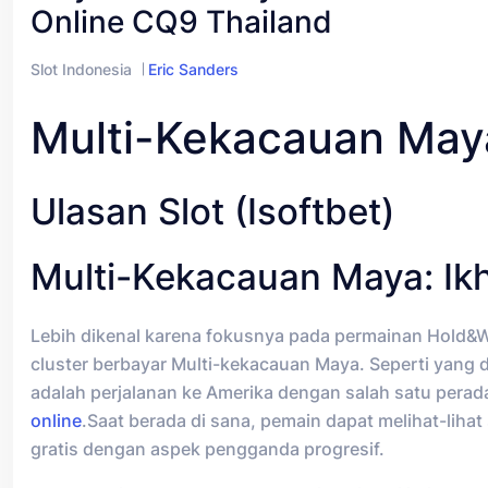
Online CQ9 Thailand
Slot Indonesia
Eric Sanders
Multi-Kekacauan May
Ulasan Slot (isoftbet)
Multi-Kekacauan Maya: Ikh
Lebih dikenal karena fokusnya pada permainan Hold
cluster berbayar Multi-kekacauan Maya. Seperti yang 
adalah perjalanan ke Amerika dengan salah satu perad
online
.Saat berada di sana, pemain dapat melihat-liha
gratis dengan aspek pengganda progresif.