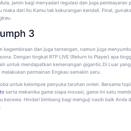
Mula, jamin bagi menyadari regulasi dan juga pembayaran
maka dari itu Kamu tak kekurangan kendali. Final, gunakan 
gkau.
riumph 3
kan kegembiraan dan juga tantangan, namun juga menyum
. Dengan tingkat RTP LIVE (Return to Player) apa tinggi
ain untuk mendapatkan kemenangan gigantic.Di Luar yang 
n melakukan permainan Engkau semakin seru.
icoba untuk kelompok penyuka taruhan onlen. Bersama topi
to
serta mekanika game siapa inovasi, game ini satu memb
 kecewa. Hindari bimbang bagi menguji nasib baik Anda d
…