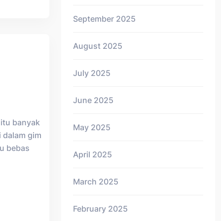
September 2025
August 2025
July 2025
June 2025
gitu banyak
May 2025
i dalam gim
tu bebas
April 2025
March 2025
February 2025