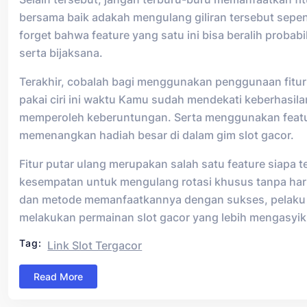
bersama baik adakah mengulang giliran tersebut sepe
forget bahwa feature yang satu ini bisa beralih probab
serta bijaksana.
Terakhir, cobalah bagi menggunakan penggunaan fitur 
pakai ciri ini waktu Kamu sudah mendekati keberhasi
memperoleh keberuntungan. Serta menggunakan featu
memenangkan hadiah besar di dalam gim slot gacor.
Fitur putar ulang merupakan salah satu feature siapa
kesempatan untuk mengulang rotasi khusus tanpa haru
dan metode memanfaatkannya dengan sukses, pelaku 
melakukan permainan slot gacor yang lebih mengasyi
Tag:
Link Slot Tergacor
Read More