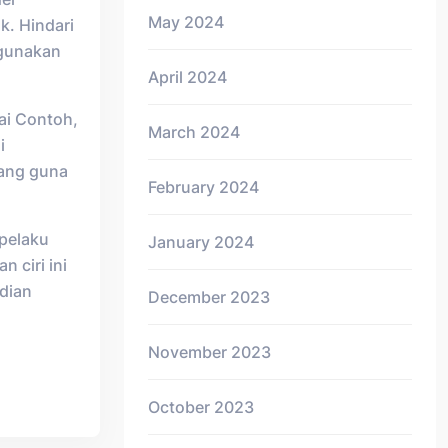
May 2024
k. Hindari
igunakan
April 2024
ai Contoh,
March 2024
i
uang guna
February 2024
 pelaku
January 2024
 ciri ini
dian
December 2023
November 2023
October 2023