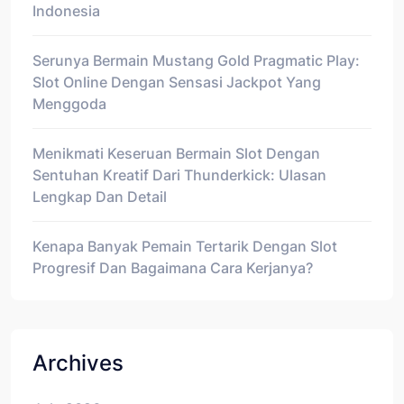
Indonesia
Serunya Bermain Mustang Gold Pragmatic Play:
Slot Online Dengan Sensasi Jackpot Yang
Menggoda
Menikmati Keseruan Bermain Slot Dengan
Sentuhan Kreatif Dari Thunderkick: Ulasan
Lengkap Dan Detail
Kenapa Banyak Pemain Tertarik Dengan Slot
Progresif Dan Bagaimana Cara Kerjanya?
Archives