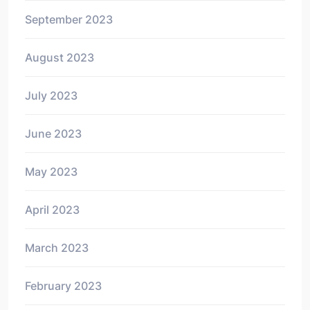
September 2023
August 2023
July 2023
June 2023
May 2023
April 2023
March 2023
February 2023