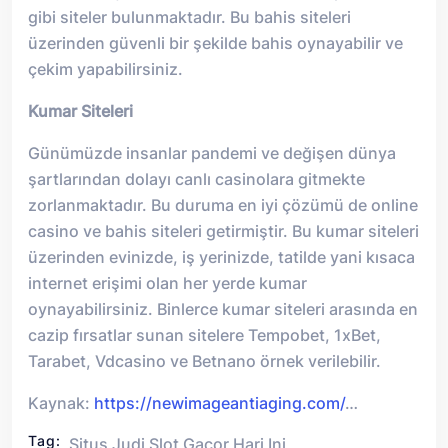
gibi siteler bulunmaktadır. Bu bahis siteleri
üzerinden güvenli bir şekilde bahis oynayabilir ve
çekim yapabilirsiniz.
Kumar Siteleri
Günümüzde insanlar pandemi ve değişen dünya
şartlarından dolayı canlı casinolara gitmekte
zorlanmaktadır. Bu duruma en iyi çözümü de online
casino ve bahis siteleri getirmiştir. Bu kumar siteleri
üzerinden evinizde, iş yerinizde, tatilde yani kısaca
internet erişimi olan her yerde kumar
oynayabilirsiniz. Binlerce kumar siteleri arasında en
cazip fırsatlar sunan sitelere Tempobet, 1xBet,
Tarabet, Vdcasino ve Betnano örnek verilebilir.
Kaynak:
https://newimageantiaging.com/
…
Tag:
Situs Judi Slot Gacor Hari Ini