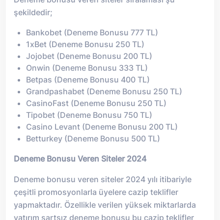
şekildedir;
Bankobet (Deneme Bonusu 777 TL)
1xBet (Deneme Bonusu 250 TL)
Jojobet (Deneme Bonusu 200 TL)
Onwin (Deneme Bonusu 333 TL)
Betpas (Deneme Bonusu 400 TL)
Grandpashabet (Deneme Bonusu 250 TL)
CasinoFast (Deneme Bonusu 250 TL)
Tipobet (Deneme Bonusu 750 TL)
Casino Levant (Deneme Bonusu 200 TL)
Betturkey (Deneme Bonusu 500 TL)
Deneme Bonusu Veren Siteler 2024
Deneme bonusu veren siteler 2024 yılı itibariyle
çeşitli promosyonlarla üyelere cazip teklifler
yapmaktadır. Özellikle verilen yüksek miktarlarda
yatırım şartsız deneme bonusu bu cazip teklifler