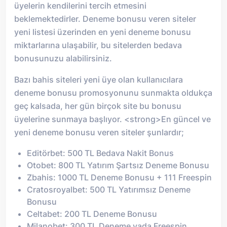
üyelerin kendilerini tercih etmesini
beklemektedirler. Deneme bonusu veren siteler
yeni listesi üzerinden en yeni deneme bonusu
miktarlarına ulaşabilir, bu sitelerden bedava
bonusunuzu alabilirsiniz.
Bazı bahis siteleri yeni üye olan kullanıcılara
deneme bonusu promosyonunu sunmakta oldukça
geç kalsada, her gün birçok site bu bonusu
üyelerine sunmaya başlıyor. <strong>En güncel ve
yeni deneme bonusu veren siteler şunlardır;
Editörbet: 500 TL Bedava Nakit Bonus
Otobet: 800 TL Yatırım Şartsız Deneme Bonusu
Zbahis: 1000 TL Deneme Bonusu + 111 Freespin
Cratosroyalbet: 500 TL Yatırımsız Deneme
Bonusu
Celtabet: 200 TL Deneme Bonusu
Milanobet: 300 TL Deneme yada Freespin