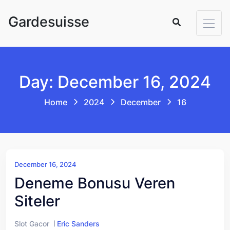
Skip to content
Gardesuisse
Day: December 16, 2024
Home
2024
December
16
December 16, 2024
Deneme Bonusu Veren
Siteler
Slot Gacor
Eric Sanders