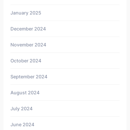
January 2025
December 2024
November 2024
October 2024
September 2024
August 2024
July 2024
June 2024