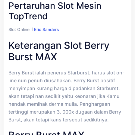
Pertaruhan Slot Mesin
TopTrend
Slot Online
Eric Sanders
Keterangan Slot Berry
Burst MAX
Berry Burst ialah penerus Starburst, harus slot on-
line nun penuh diusahakan. Berry Burst positif
menyimpan kurang harga dipadankan Starburst,
akan tetapi nan sedikit yaitu keonaran jika Kamu
hendak memihak derma mulia. Penghargaan
tertinggi merupakan 3. 000x dugaan dalam Berry
Burst, akan tetapi kans tersebut sedikitnya.