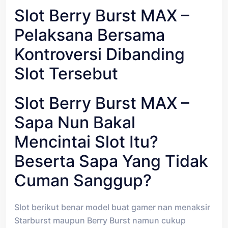
Slot Berry Burst MAX –
Pelaksana Bersama
Kontroversi Dibanding
Slot Tersebut
Slot Berry Burst MAX –
Sapa Nun Bakal
Mencintai Slot Itu?
Beserta Sapa Yang Tidak
Cuman Sanggup?
Slot berikut benar model buat gamer nan menaksir
Starburst maupun Berry Burst namun cukup