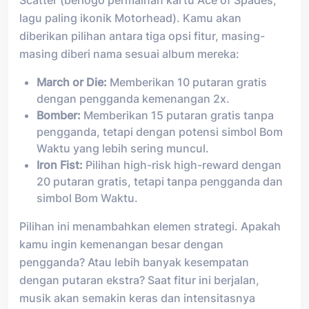
lagu paling ikonik Motorhead). Kamu akan
diberikan pilihan antara tiga opsi fitur, masing-
masing diberi nama sesuai album mereka:
March or Die:
Memberikan 10 putaran gratis
dengan pengganda kemenangan 2x.
Bomber:
Memberikan 15 putaran gratis tanpa
pengganda, tetapi dengan potensi simbol Bom
Waktu yang lebih sering muncul.
Iron Fist:
Pilihan high-risk high-reward dengan
20 putaran gratis, tetapi tanpa pengganda dan
simbol Bom Waktu.
Pilihan ini menambahkan elemen strategi. Apakah
kamu ingin kemenangan besar dengan
pengganda? Atau lebih banyak kesempatan
dengan putaran ekstra? Saat fitur ini berjalan,
musik akan semakin keras dan intensitasnya