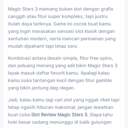
Magic Stars 3 memang bukan slot dengan grafis
canggih atau fitur super kompleks, tapi justru
itulah daya tariknya. Game ini cocok buat kamu
yang ingin merasakan sensasi slot klasik dengan
sentuhan modern, serta mencari permainan yang
mudah dipahami tapi tetap seru.
Kombinasi antara desain simple, fitur free spins,
dan peluang menang yang adil bikin Magic Stars 3
layak masuk daftar favorit kamu. Apalagi kalau
kamu suka tantangan kecil dengan fitur gamble
yang bikin jantung deg-degan.
Jadi, kalau kamu lagi cari slot yang nggak ribet tapi
tetap ngasih hiburan maksimal, jangan lewatkan
buat coba
Slot Review Magic Stars 3
. Siapa tahu
hoki besar sedang menunggu di balik gulungan