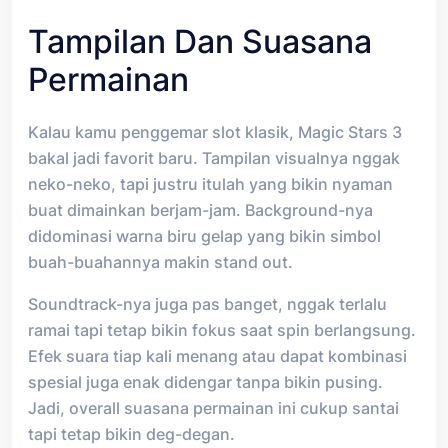
Tampilan Dan Suasana
Permainan
Kalau kamu penggemar slot klasik, Magic Stars 3
bakal jadi favorit baru. Tampilan visualnya nggak
neko-neko, tapi justru itulah yang bikin nyaman
buat dimainkan berjam-jam. Background-nya
didominasi warna biru gelap yang bikin simbol
buah-buahannya makin stand out.
Soundtrack-nya juga pas banget, nggak terlalu
ramai tapi tetap bikin fokus saat spin berlangsung.
Efek suara tiap kali menang atau dapat kombinasi
spesial juga enak didengar tanpa bikin pusing.
Jadi, overall suasana permainan ini cukup santai
tapi tetap bikin deg-degan.