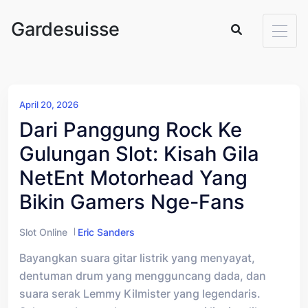
Skip to content
Gardesuisse
April 20, 2026
Dari Panggung Rock Ke
Gulungan Slot: Kisah Gila
NetEnt Motorhead Yang
Bikin Gamers Nge-Fans
Slot Online
Eric Sanders
Bayangkan suara gitar listrik yang menyayat,
dentuman drum yang mengguncang dada, dan
suara serak Lemmy Kilmister yang legendaris.