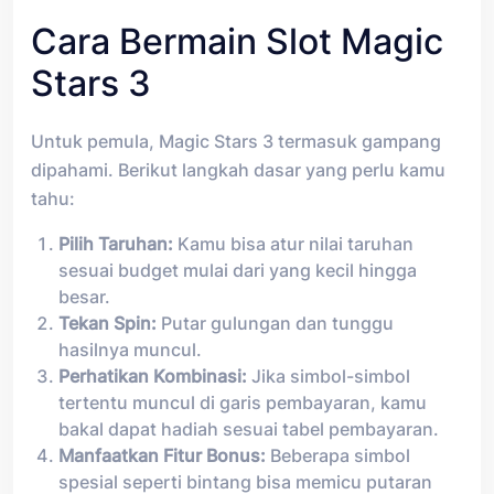
Cara Bermain Slot Magic
Stars 3
Untuk pemula, Magic Stars 3 termasuk gampang
dipahami. Berikut langkah dasar yang perlu kamu
tahu:
Pilih Taruhan:
Kamu bisa atur nilai taruhan
sesuai budget mulai dari yang kecil hingga
besar.
Tekan Spin:
Putar gulungan dan tunggu
hasilnya muncul.
Perhatikan Kombinasi:
Jika simbol-simbol
tertentu muncul di garis pembayaran, kamu
bakal dapat hadiah sesuai tabel pembayaran.
Manfaatkan Fitur Bonus:
Beberapa simbol
spesial seperti bintang bisa memicu putaran