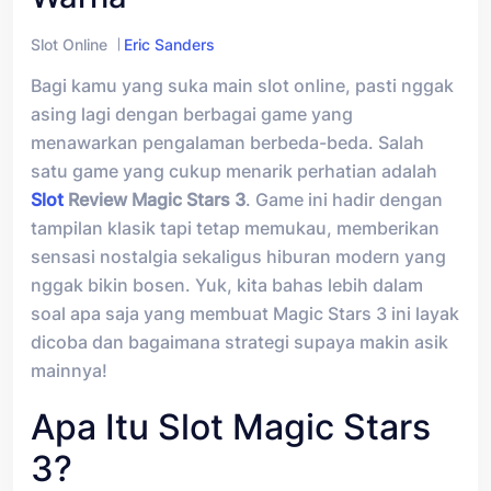
Slot Online
Eric Sanders
Bagi kamu yang suka main slot online, pasti nggak
asing lagi dengan berbagai game yang
menawarkan pengalaman berbeda-beda. Salah
satu game yang cukup menarik perhatian adalah
Slot
Review Magic Stars 3
. Game ini hadir dengan
tampilan klasik tapi tetap memukau, memberikan
sensasi nostalgia sekaligus hiburan modern yang
nggak bikin bosen. Yuk, kita bahas lebih dalam
soal apa saja yang membuat Magic Stars 3 ini layak
dicoba dan bagaimana strategi supaya makin asik
mainnya!
Apa Itu Slot Magic Stars
3?