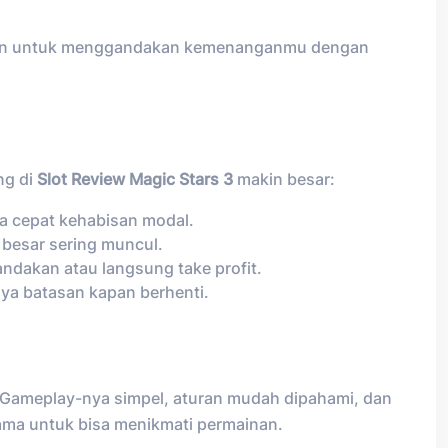
ilihan untuk menggandakan kemenanganmu dengan
ng di
Slot Review Magic Stars 3
makin besar:
pa cepat kehabisan modal.
 besar sering muncul.
ndakan atau langsung take profit.
nya batasan kapan berhenti.
a. Gameplay-nya simpel, aturan mudah dipahami, dan
lama untuk bisa menikmati permainan.