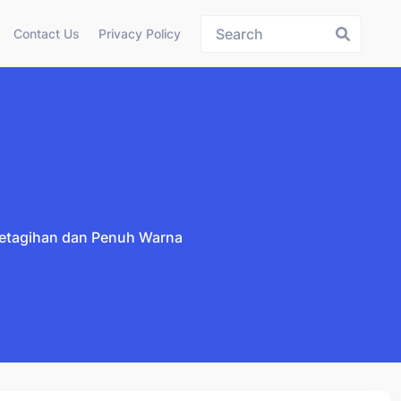
Contact Us
Privacy Policy
Ketagihan dan Penuh Warna