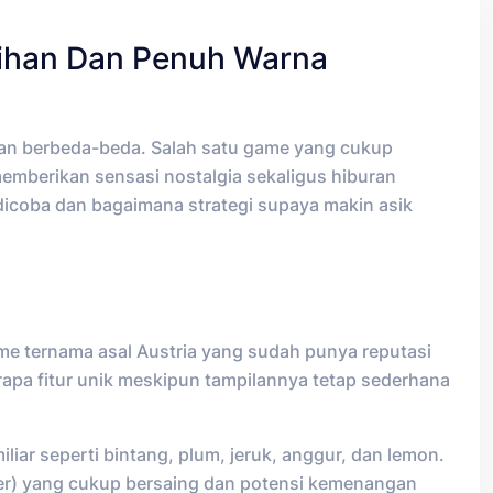
gihan Dan Penuh Warna
man berbeda-beda. Salah satu game yang cukup
memberikan sensasi nostalgia sekaligus hiburan
 dicoba dan bagaimana strategi supaya makin asik
me ternama asal Austria yang sudah punya reputasi
erapa fitur unik meskipun tampilannya tetap sederhana
ar seperti bintang, plum, jeruk, anggur, dan lemon.
yer) yang cukup bersaing dan potensi kemenangan