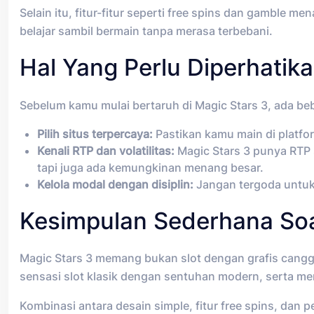
Selain itu, fitur-fitur seperti free spins dan gamble
belajar sambil bermain tanpa merasa terbebani.
Hal Yang Perlu Diperhatik
Sebelum kamu mulai bertaruh di Magic Stars 3, ada b
Pilih situs terpercaya:
Pastikan kamu main di platfor
Kenali RTP dan volatilitas:
Magic Stars 3 punya RTP s
tapi juga ada kemungkinan menang besar.
Kelola modal dengan disiplin:
Jangan tergoda untuk t
Kesimpulan Sederhana Soa
Magic Stars 3 memang bukan slot dengan grafis canggih
sensasi slot klasik dengan sentuhan modern, serta me
Kombinasi antara desain simple, fitur free spins, dan