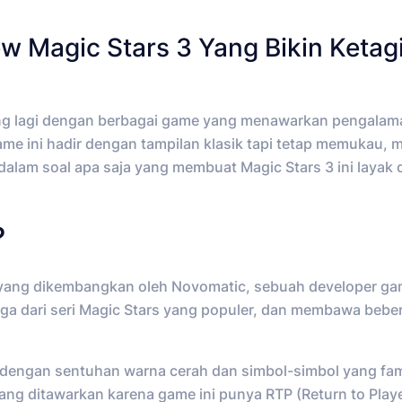
w Magic Stars 3 Yang Bikin Keta
sing lagi dengan berbagai game yang menawarkan pengala
ame ini hadir dengan tampilan klasik tapi tetap memukau, 
dalam soal apa saja yang membuat Magic Stars 3 ini layak
?
e yang dikembangkan oleh Novomatic, sebuah developer ga
etiga dari seri Magic Stars yang populer, dan membawa beb
ngan sentuhan warna cerah dan simbol-simbol yang famili
yang ditawarkan karena game ini punya RTP (Return to Pla