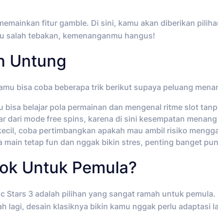
 memainkan fitur gamble. Di sini, kamu akan diberikan p
lau salah tebakan, kemenanganmu hangus!
ih Untung
kamu bisa coba beberapa trik berikut supaya peluang mena
 bisa belajar pola permainan dan mengenal ritme slot tan
r dari mode free spins, karena di sini kesempatan menang
cil, coba pertimbangkan apakah mau ambil risiko mengga
 main tetap fun dan nggak bikin stres, penting banget pu
cok Untuk Pemula?
gic Stars 3 adalah pilihan yang sangat ramah untuk pemul
h lagi, desain klasiknya bikin kamu nggak perlu adaptasi 