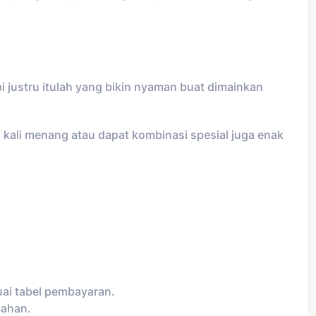
pi justru itulah yang bikin nyaman buat dimainkan
p kali menang atau dapat kombinasi spesial juga enak
uai tabel pembayaran.
bahan.