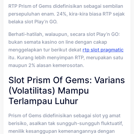
RTP Prism of Gems didefinisikan sebagai sembilan
persepuluhan enam. 24%, kira-kira biasa RTP sejak
belaka slot Play’n GO.
Berhati-hatilah, walaupun, secara slot Play’n GO:
bukan semata kasino on line dengan cakap
menggelapkan tur berikut dekat
rtp slot pragmatic
itu. Kurang lebih menyimpan RTP, merupakan satu
maupun 2% alasan kemerosotan.
Slot Prism Of Gems: Varians
(volatilitas) Mampu
Terlampau Luhur
Prism of Gems didefinisikan sebagai slot yg amat
berisiko, asalkan tak sungguh-sungguh fluktuatif,
menilik kesanggupan kemenangannya dengan