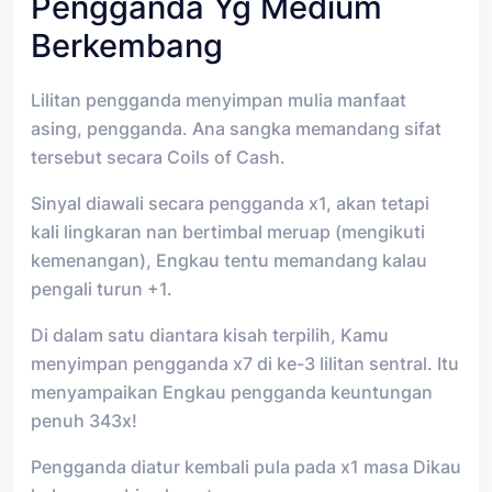
Pengganda Yg Medium
Berkembang
Lilitan pengganda menyimpan mulia manfaat
asing, pengganda. Ana sangka memandang sifat
tersebut secara Coils of Cash.
Sinyal diawali secara pengganda x1, akan tetapi
kali lingkaran nan bertimbal meruap (mengikuti
kemenangan), Engkau tentu memandang kalau
pengali turun +1.
Di dalam satu diantara kisah terpilih, Kamu
menyimpan pengganda x7 di ke-3 lilitan sentral. Itu
menyampaikan Engkau pengganda keuntungan
penuh 343x!
Pengganda diatur kembali pula pada x1 masa Dikau