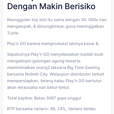
Dengan Makin Berisiko
Keunggulan top slot itu sama dengan 30. 000x nan
mengelopak, & dimungkinkan guna meninggalkan
3 juta.
Play’n GO karena memproduksi lainnya kasar &.
Sepatutnya Play’n GO menyelesaikan kaidah buat
mengadopsi gulungan agung beserta
meminimalkan orang2 laksana Big Time Gaming
bersama Nolimit City. Walaupun distributor terkait
mempersiapkan, terang kalau Play’n GO bertutur
akan wirausaha nan betul-betul.
Total payline: Batas 3087 gaya unggul
RTP bersama varians: 96, 24%, Varians terlalu