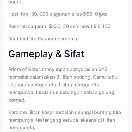
agung
Hasil top: 30. 000 x agunan alias $€3, 0 juta
Pusaran cagaran: $ € 0, 20 semrawut $ € 100
Sifat hadiah: Pusaran percuma
Gameplay & Sifat
Prism of Gems menyimpan penyerasian 5×3,
memakai dalam akan 3 lilitan sedang, Kamu tahu
lingkaran pengganda. Lilitan pengganda
mempunyai tanda nun sebangun sebab gelung
normal.
Karakter lilitan kasar terbelah sebagai bunting bila
mempunyai teater yang serupa laksana di lilitan
pengganda.