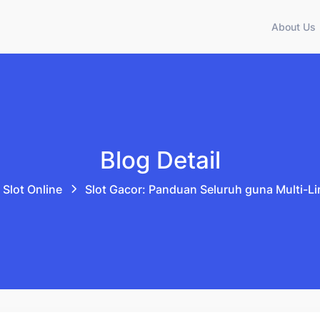
About Us
Blog Detail
Slot Online
Slot Gacor: Panduan Seluruh guna Multi-Li