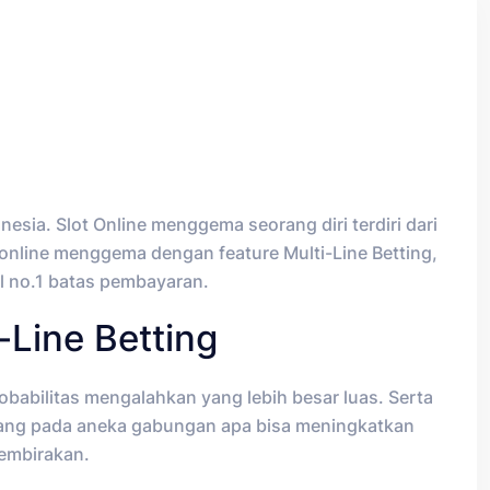
nesia. Slot Online menggema seorang diri terdiri dari
 online menggema dengan feature Multi-Line Betting,
l no.1 batas pembayaran.
Line Betting
obabilitas mengalahkan yang lebih besar luas. Serta
bang pada aneka gabungan apa bisa meningkatkan
gembirakan.