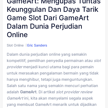
GameArt: Mengupas Tuntas
Keunggulan Dan Daya Tarik
Game Slot Dari GameArt
Dalam Dunia Perjudian
Online
Slot Online
Eric Sanders
Dalam dunia perjudian online yang semakin
kompetitif, pemilihan penyedia permainan atau
slot
provider
menjadi kunci utama bagi para pemain
untuk merasakan pengalaman bermain yang tidak
hanya menghibur, tetapi juga menguntungkan.
Salah satu nama yang semakin mencuri perhatian
adalah
GameArt
. Di artikel
slot provider review
GameArt
ini, kita akan menyelami segala aspek
yang membuat GameArt menarik untuk dijadikan