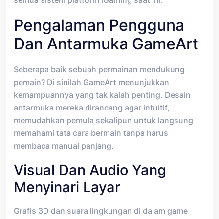
semua sistem platform iGaming saat ini.
Pengalaman Pengguna
Dan Antarmuka GameArt
Seberapa baik sebuah permainan mendukung
pemain? Di sinilah GameArt menunjukkan
kemampuannya yang tak kalah penting. Desain
antarmuka mereka dirancang agar intuitif,
memudahkan pemula sekalipun untuk langsung
memahami tata cara bermain tanpa harus
membaca manual panjang.
Visual Dan Audio Yang
Menyinari Layar
Grafis 3D dan suara lingkungan di dalam game