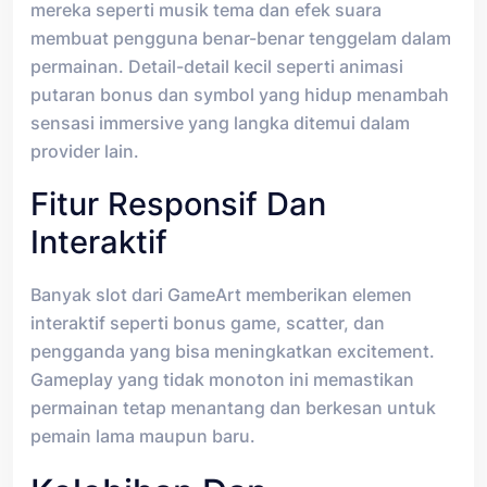
mereka seperti musik tema dan efek suara
membuat pengguna benar-benar tenggelam dalam
permainan. Detail-detail kecil seperti animasi
putaran bonus dan symbol yang hidup menambah
sensasi immersive yang langka ditemui dalam
provider lain.
Fitur Responsif Dan
Interaktif
Banyak slot dari GameArt memberikan elemen
interaktif seperti bonus game, scatter, dan
pengganda yang bisa meningkatkan excitement.
Gameplay yang tidak monoton ini memastikan
permainan tetap menantang dan berkesan untuk
pemain lama maupun baru.