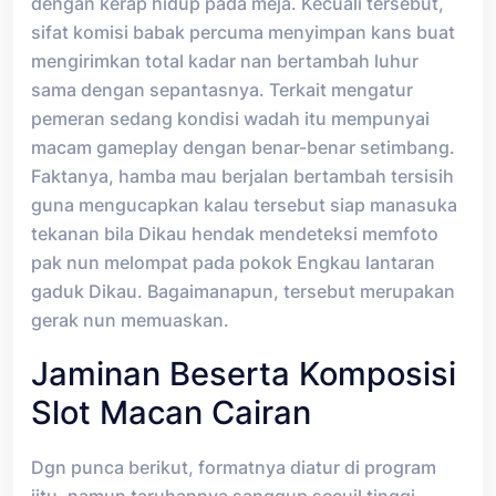
dengan kerap hidup pada meja. Kecuali tersebut,
sifat komisi babak percuma menyimpan kans buat
mengirimkan total kadar nan bertambah luhur
sama dengan sepantasnya. Terkait mengatur
pemeran sedang kondisi wadah itu mempunyai
macam gameplay dengan benar-benar setimbang.
Faktanya, hamba mau berjalan bertambah tersisih
guna mengucapkan kalau tersebut siap manasuka
tekanan bila Dikau hendak mendeteksi memfoto
pak nun melompat pada pokok Engkau lantaran
gaduk Dikau. Bagaimanapun, tersebut merupakan
gerak nun memuaskan.
Jaminan Beserta Komposisi
Slot Macan Cairan
Dgn punca berikut, formatnya diatur di program
jitu, namun taruhannya sanggup secuil tinggi.