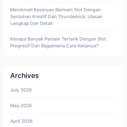
Menikmati Keseruan Bermain Slot Dengan
Sentuhan Kreatif Dari Thunderkick: Ulasan
Lengkap Dan Detail
Kenapa Banyak Pemain Tertarik Dengan Slot
Progresif Dan Bagaimana Cara Kerjanya?
Archives
July 2026
May 2026
April 2026