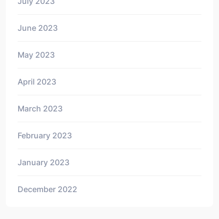
July 2023
June 2023
May 2023
April 2023
March 2023
February 2023
January 2023
December 2022