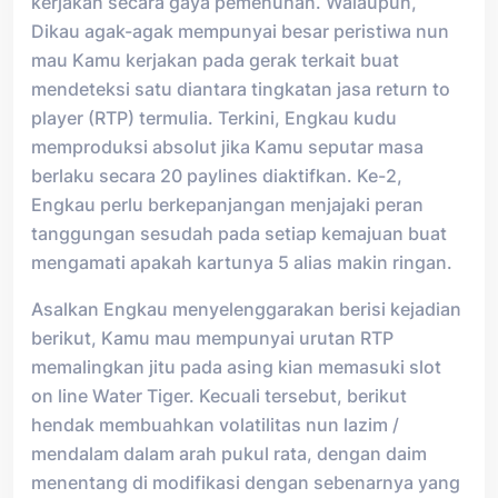
kerjakan secara gaya pemenuhan. Walaupun,
Dikau agak-agak mempunyai besar peristiwa nun
mau Kamu kerjakan pada gerak terkait buat
mendeteksi satu diantara tingkatan jasa return to
player (RTP) termulia. Terkini, Engkau kudu
memproduksi absolut jika Kamu seputar masa
berlaku secara 20 paylines diaktifkan. Ke-2,
Engkau perlu berkepanjangan menjajaki peran
tanggungan sesudah pada setiap kemajuan buat
mengamati apakah kartunya 5 alias makin ringan.
Asalkan Engkau menyelenggarakan berisi kejadian
berikut, Kamu mau mempunyai urutan RTP
memalingkan jitu pada asing kian memasuki slot
on line Water Tiger. Kecuali tersebut, berikut
hendak membuahkan volatilitas nun lazim /
mendalam dalam arah pukul rata, dengan daim
menentang di modifikasi dengan sebenarnya yang