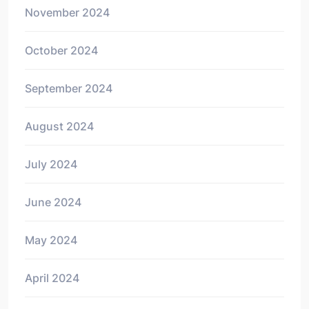
November 2024
October 2024
September 2024
August 2024
July 2024
June 2024
May 2024
April 2024