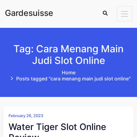
Skip to content
Gardesuisse
Tag: Cara Menang Main
Judi Slot Online
Home
Posts tagged "cara menang main judi slot online"
February 26, 2023
Water Tiger Slot Online