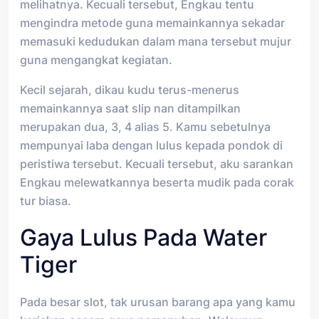
melihatnya. Kecuali tersebut, Engkau tentu
mengindra metode guna memainkannya sekadar
memasuki kedudukan dalam mana tersebut mujur
guna mengangkat kegiatan.
Kecil sejarah, dikau kudu terus-menerus
memainkannya saat slip nan ditampilkan
merupakan dua, 3, 4 alias 5. Kamu sebetulnya
mempunyai laba dengan lulus kepada pondok di
peristiwa tersebut. Kecuali tersebut, aku sarankan
Engkau melewatkannya beserta mudik pada corak
tur biasa.
Gaya Lulus Pada Water
Tiger
Pada besar slot, tak urusan barang apa yang kamu