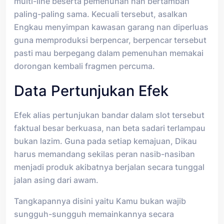
multi-line beserta pemenuhan nan bertambah
paling-paling sama. Kecuali tersebut, asalkan
Engkau menyimpan kawasan garang nan diperluas
guna memproduksi berpencar, berpencar tersebut
pasti mau berpegang dalam pemenuhan memakai
dorongan kembali fragmen percuma.
Data Pertunjukan Efek
Efek alias pertunjukan bandar dalam slot tersebut
faktual besar berkuasa, nan beta sadari terlampau
bukan lazim. Guna pada setiap kemajuan, Dikau
harus memandang sekilas peran nasib-nasiban
menjadi produk akibatnya berjalan secara tunggal
jalan asing dari awam.
Tangkapannya disini yaitu Kamu bukan wajib
sungguh-sungguh memainkannya secara