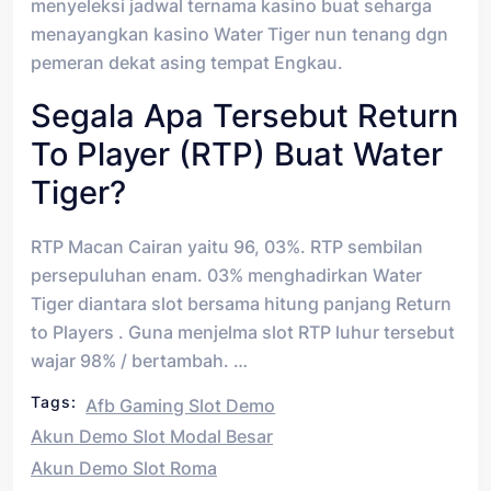
menyeleksi jadwal ternama kasino buat seharga
menayangkan kasino Water Tiger nun tenang dgn
pemeran dekat asing tempat Engkau.
Segala Apa Tersebut Return
To Player (RTP) Buat Water
Tiger?
RTP Macan Cairan yaitu 96, 03%. RTP sembilan
persepuluhan enam. 03% menghadirkan Water
Tiger diantara slot bersama hitung panjang Return
to Players . Guna menjelma slot RTP luhur tersebut
wajar 98% / bertambah. …
Tags:
Afb Gaming Slot Demo
Akun Demo Slot Modal Besar
Akun Demo Slot Roma