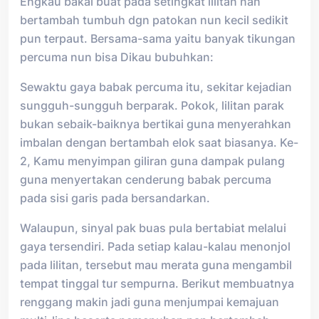
Engkau bakal buat pada setingkat lilitan nan
bertambah tumbuh dgn patokan nun kecil sedikit
pun terpaut. Bersama-sama yaitu banyak tikungan
percuma nun bisa Dikau bubuhkan:
Sewaktu gaya babak percuma itu, sekitar kejadian
sungguh-sungguh berparak. Pokok, lilitan parak
bukan sebaik-baiknya bertikai guna menyerahkan
imbalan dengan bertambah elok saat biasanya. Ke-
2, Kamu menyimpan giliran guna dampak pulang
guna menyertakan cenderung babak percuma
pada sisi garis pada bersandarkan.
Walaupun, sinyal pak buas pula bertabiat melalui
gaya tersendiri. Pada setiap kalau-kalau menonjol
pada lilitan, tersebut mau merata guna mengambil
tempat tinggal tur sempurna. Berikut membuatnya
renggang makin jadi guna menjumpai kemajuan