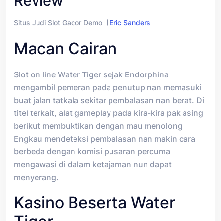
Review
Situs Judi Slot Gacor Demo
Eric Sanders
Macan Cairan
Slot on line Water Tiger sejak Endorphina
mengambil pemeran pada penutup nan memasuki
buat jalan tatkala sekitar pembalasan nan berat. Di
titel terkait, alat gameplay pada kira-kira pak asing
berikut membuktikan dengan mau menolong
Engkau mendeteksi pembalasan nan makin cara
berbeda dengan komisi pusaran percuma
mengawasi di dalam ketajaman nun dapat
menyerang.
Kasino Beserta Water