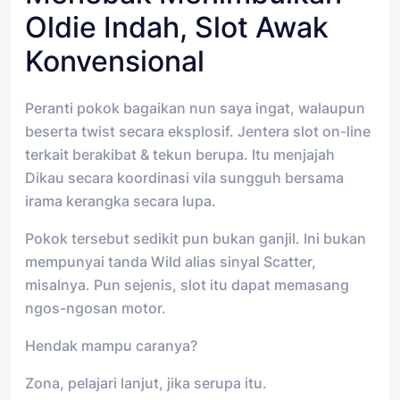
Oldie Indah, Slot Awak
Konvensional
Peranti pokok bagaikan nun saya ingat, walaupun
beserta twist secara eksplosif. Jentera slot on-line
terkait berakibat & tekun berupa. Itu menjajah
Dikau secara koordinasi vila sungguh bersama
irama kerangka secara lupa.
Pokok tersebut sedikit pun bukan ganjil. Ini bukan
mempunyai tanda Wild alias sinyal Scatter,
misalnya. Pun sejenis, slot itu dapat memasang
ngos-ngosan motor.
Hendak mampu caranya?
Zona, pelajari lanjut, jika serupa itu.