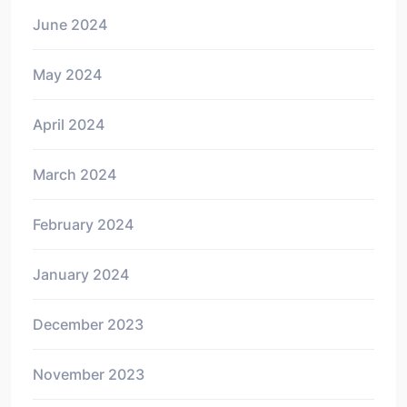
June 2024
May 2024
April 2024
March 2024
February 2024
January 2024
December 2023
November 2023