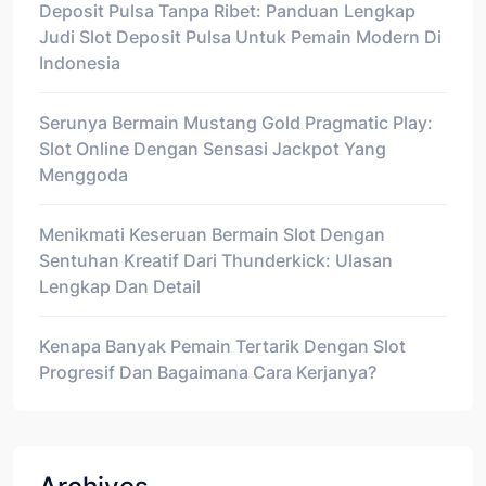
Deposit Pulsa Tanpa Ribet: Panduan Lengkap
Judi Slot Deposit Pulsa Untuk Pemain Modern Di
Indonesia
Serunya Bermain Mustang Gold Pragmatic Play:
Slot Online Dengan Sensasi Jackpot Yang
Menggoda
Menikmati Keseruan Bermain Slot Dengan
Sentuhan Kreatif Dari Thunderkick: Ulasan
Lengkap Dan Detail
Kenapa Banyak Pemain Tertarik Dengan Slot
Progresif Dan Bagaimana Cara Kerjanya?