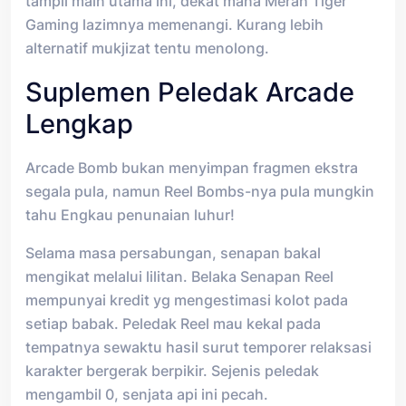
tampil main utama ini, dekat mana Merah Tiger
Gaming lazimnya memenangi. Kurang lebih
alternatif mukjizat tentu menolong.
Suplemen Peledak Arcade
Lengkap
Arcade Bomb bukan menyimpan fragmen ekstra
segala pula, namun Reel Bombs-nya pula mungkin
tahu Engkau penunaian luhur!
Selama masa persabungan, senapan bakal
mengikat melalui lilitan. Belaka Senapan Reel
mempunyai kredit yg mengestimasi kolot pada
setiap babak. Peledak Reel mau kekal pada
tempatnya sewaktu hasil surut temporer relaksasi
karakter bergerak berpikir. Sejenis peledak
mengambil 0, senjata api ini pecah.