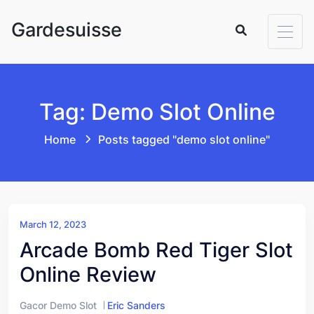
Skip to content
Gardesuisse
Tag: Demo Slot Online
Home
Posts tagged "demo slot online"
March 12, 2023
Arcade Bomb Red Tiger Slot
Online Review
Gacor Demo Slot
Eric Sanders