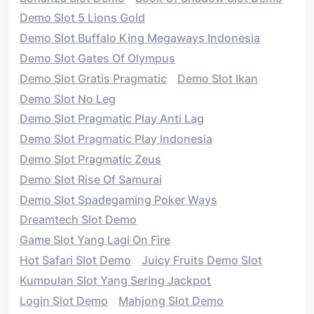
Demo Slot 5 Lions Gold
Demo Slot Buffalo King Megaways Indonesia
Demo Slot Gates Of Olympus
Demo Slot Gratis Pragmatic
Demo Slot Ikan
Demo Slot No Leg
Demo Slot Pragmatic Play Anti Lag
Demo Slot Pragmatic Play Indonesia
Demo Slot Pragmatic Zeus
Demo Slot Rise Of Samurai
Demo Slot Spadegaming Poker Ways
Dreamtech Slot Demo
Game Slot Yang Lagi On Fire
Hot Safari Slot Demo
Juicy Fruits Demo Slot
Kumpulan Slot Yang Sering Jackpot
Login Slot Demo
Mahjong Slot Demo