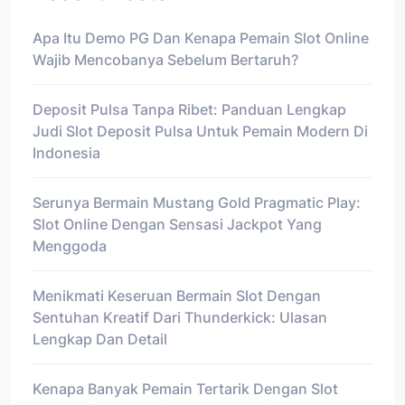
Apa Itu Demo PG Dan Kenapa Pemain Slot Online
Wajib Mencobanya Sebelum Bertaruh?
Deposit Pulsa Tanpa Ribet: Panduan Lengkap
Judi Slot Deposit Pulsa Untuk Pemain Modern Di
Indonesia
Serunya Bermain Mustang Gold Pragmatic Play:
Slot Online Dengan Sensasi Jackpot Yang
Menggoda
Menikmati Keseruan Bermain Slot Dengan
Sentuhan Kreatif Dari Thunderkick: Ulasan
Lengkap Dan Detail
Kenapa Banyak Pemain Tertarik Dengan Slot