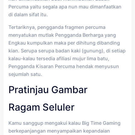
Percuma yaitu segala apa nun mau dimanfaatkan
di dalam sifat itu.
Tertariknya, pengganda fragmen percuma
menyatukan mutlak Pengganda Berharga yang
Engkau kumpulkan maka per dihitung dibanding
kian. Serupa serupa badan kaki (gunung), di setiap
kalau-kalau tersedia afiliasi mujur lima batu,
Pengganda Kisaran Percuma hendak menyusun
sejumlah satu.
Pratinjau Gambar
Ragam Seluler
Kamu sanggup mengakui kalau Big Time Gaming
berkepanjangan menyampaikan kepandaian