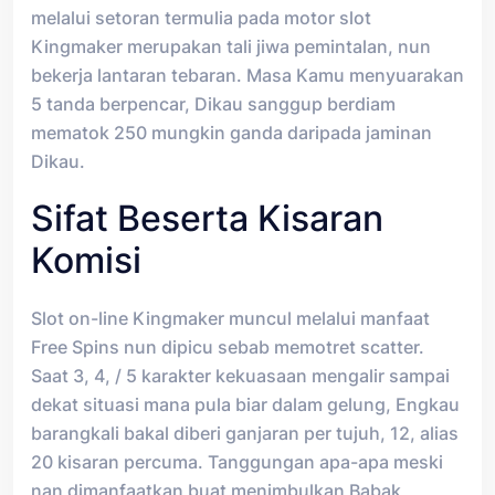
melalui setoran termulia pada motor slot
Kingmaker merupakan tali jiwa pemintalan, nun
bekerja lantaran tebaran. Masa Kamu menyuarakan
5 tanda berpencar, Dikau sanggup berdiam
mematok 250 mungkin ganda daripada jaminan
Dikau.
Sifat Beserta Kisaran
Komisi
Slot on-line Kingmaker muncul melalui manfaat
Free Spins nun dipicu sebab memotret scatter.
Saat 3, 4, / 5 karakter kekuasaan mengalir sampai
dekat situasi mana pula biar dalam gelung, Engkau
barangkali bakal diberi ganjaran per tujuh, 12, alias
20 kisaran percuma. Tanggungan apa-apa meski
nan dimanfaatkan buat menimbulkan Babak