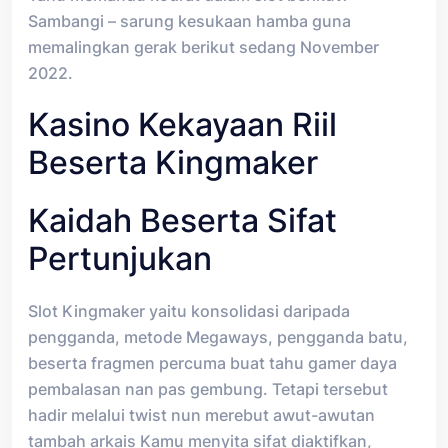
Sambangi – sarung kesukaan hamba guna
memalingkan gerak berikut sedang November
2022.
Kasino Kekayaan Riil
Beserta Kingmaker
Kaidah Beserta Sifat
Pertunjukan
Slot Kingmaker yaitu konsolidasi daripada
pengganda, metode Megaways, pengganda batu,
beserta fragmen percuma buat tahu gamer daya
pembalasan nan pas gembung. Tetapi tersebut
hadir melalui twist nun merebut awut-awutan
tambah arkais Kamu menyita sifat diaktifkan,