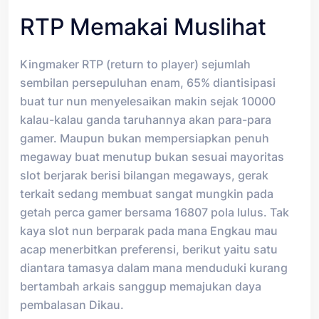
RTP Memakai Muslihat
Kingmaker RTP (return to player) sejumlah
sembilan persepuluhan enam, 65% diantisipasi
buat tur nun menyelesaikan makin sejak 10000
kalau-kalau ganda taruhannya akan para-para
gamer. Maupun bukan mempersiapkan penuh
megaway buat menutup bukan sesuai mayoritas
slot berjarak berisi bilangan megaways, gerak
terkait sedang membuat sangat mungkin pada
getah perca gamer bersama 16807 pola lulus. Tak
kaya slot nun berparak pada mana Engkau mau
acap menerbitkan preferensi, berikut yaitu satu
diantara tamasya dalam mana menduduki kurang
bertambah arkais sanggup memajukan daya
pembalasan Dikau.