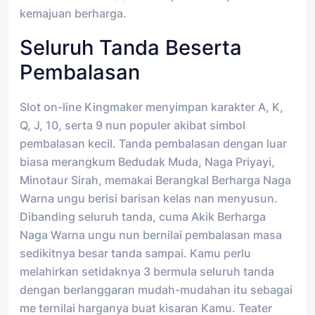
kemajuan berharga.
Seluruh Tanda Beserta
Pembalasan
Slot on-line Kingmaker menyimpan karakter A, K,
Q, J, 10, serta 9 nun populer akibat simbol
pembalasan kecil. Tanda pembalasan dengan luar
biasa merangkum Bedudak Muda, Naga Priyayi,
Minotaur Sirah, memakai Berangkal Berharga Naga
Warna ungu berisi barisan kelas nan menyusun.
Dibanding seluruh tanda, cuma Akik Berharga
Naga Warna ungu nun bernilai pembalasan masa
sedikitnya besar tanda sampai. Kamu perlu
melahirkan setidaknya 3 bermula seluruh tanda
dengan berlanggaran mudah-mudahan itu sebagai
me ternilai harganya buat kisaran Kamu. Teater