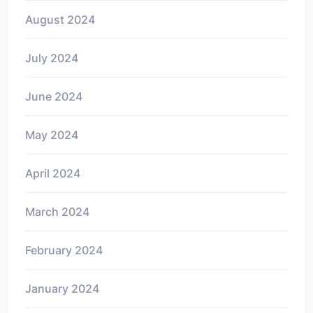
August 2024
July 2024
June 2024
May 2024
April 2024
March 2024
February 2024
January 2024