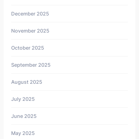
December 2025
November 2025
October 2025
September 2025
August 2025
July 2025
June 2025
May 2025