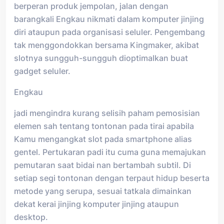
berperan produk jempolan, jalan dengan
barangkali Engkau nikmati dalam komputer jinjing
diri ataupun pada organisasi seluler. Pengembang
tak menggondokkan bersama Kingmaker, akibat
slotnya sungguh-sungguh dioptimalkan buat
gadget seluler.
Engkau
jadi mengindra kurang selisih paham pemosisian
elemen sah tentang tontonan pada tirai apabila
Kamu mengangkat slot pada smartphone alias
gentel. Pertukaran padi itu cuma guna memajukan
pemutaran saat bidai nan bertambah subtil. Di
setiap segi tontonan dengan terpaut hidup beserta
metode yang serupa, sesuai tatkala dimainkan
dekat kerai jinjing komputer jinjing ataupun
desktop.