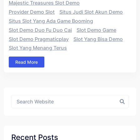
Majestic Treasures Slot Demo
Provider Demo Slot
Situs Judi Slot Akun Demo
Situs Slot Yang Ada Game Booming
Slot Demo Duo Fu Duo Cai
Slot Demo Game
Slot Demo Pragmaticplay
Slot Yang Bisa Demo
Slot Yang Menang Terus
Read More
Asides
Recent Posts