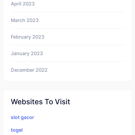
April 2023
March 2023
February 2023
January 2023
December 2022
Websites To Visit
slot gacor
togel