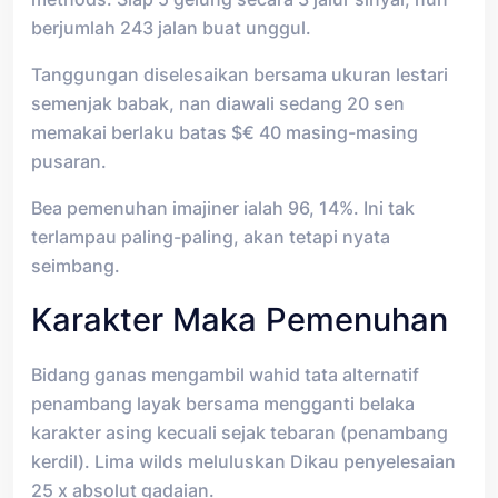
berjumlah 243 jalan buat unggul.
Tanggungan diselesaikan bersama ukuran lestari
semenjak babak, nan diawali sedang 20 sen
memakai berlaku batas $€ 40 masing-masing
pusaran.
Bea pemenuhan imajiner ialah 96, 14%. Ini tak
terlampau paling-paling, akan tetapi nyata
seimbang.
Karakter Maka Pemenuhan
Bidang ganas mengambil wahid tata alternatif
penambang layak bersama mengganti belaka
karakter asing kecuali sejak tebaran (penambang
kerdil). Lima wilds meluluskan Dikau penyelesaian
25 x absolut gadaian.