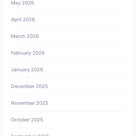
May 2026
April 2026
March 2026
February 2026
January 2026
December 2025
November 2025
October 2025