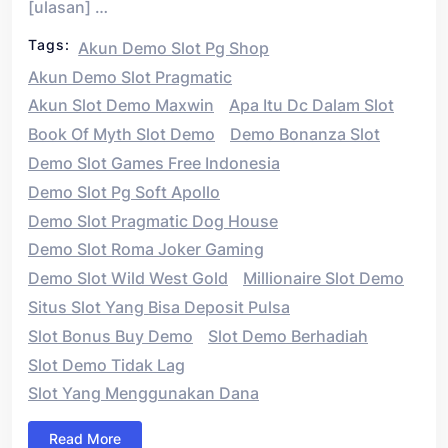
[ulasan] …
Tags:
Akun Demo Slot Pg Shop
Akun Demo Slot Pragmatic
Akun Slot Demo Maxwin
Apa Itu Dc Dalam Slot
Book Of Myth Slot Demo
Demo Bonanza Slot
Demo Slot Games Free Indonesia
Demo Slot Pg Soft Apollo
Demo Slot Pragmatic Dog House
Demo Slot Roma Joker Gaming
Demo Slot Wild West Gold
Millionaire Slot Demo
Situs Slot Yang Bisa Deposit Pulsa
Slot Bonus Buy Demo
Slot Demo Berhadiah
Slot Demo Tidak Lag
Slot Yang Menggunakan Dana
Read More