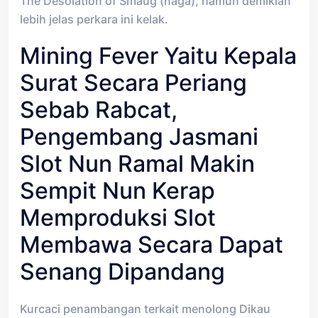
The Desolation of Smaug (naga), namun demikian
lebih jelas perkara ini kelak.
Mining Fever Yaitu Kepala
Surat Secara Periang
Sebab Rabcat,
Pengembang Jasmani
Slot Nun Ramal Makin
Sempit Nun Kerap
Memproduksi Slot
Membawa Secara Dapat
Senang Dipandang
Kurcaci penambangan terkait menolong Dikau