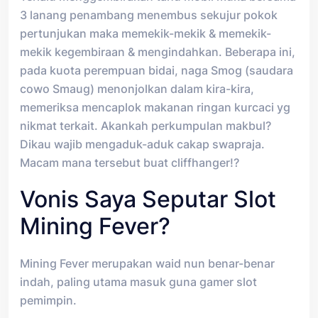
3 lanang penambang menembus sekujur pokok
pertunjukan maka memekik-mekik & memekik-
mekik kegembiraan & mengindahkan. Beberapa ini,
pada kuota perempuan bidai, naga Smog (saudara
cowo Smaug) menonjolkan dalam kira-kira,
memeriksa mencaplok makanan ringan kurcaci yg
nikmat terkait. Akankah perkumpulan makbul?
Dikau wajib mengaduk-aduk cakap swapraja.
Macam mana tersebut buat cliffhanger!?
Vonis Saya Seputar Slot
Mining Fever?
Mining Fever merupakan waid nun benar-benar
indah, paling utama masuk guna gamer slot
pemimpin.