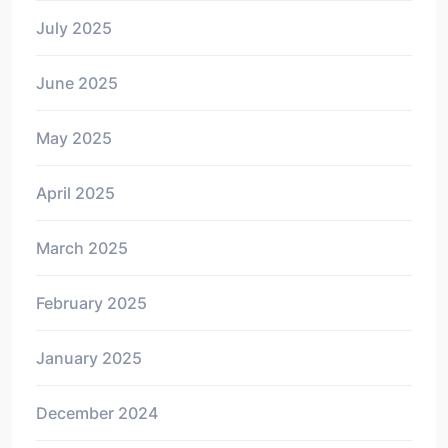
July 2025
June 2025
May 2025
April 2025
March 2025
February 2025
January 2025
December 2024