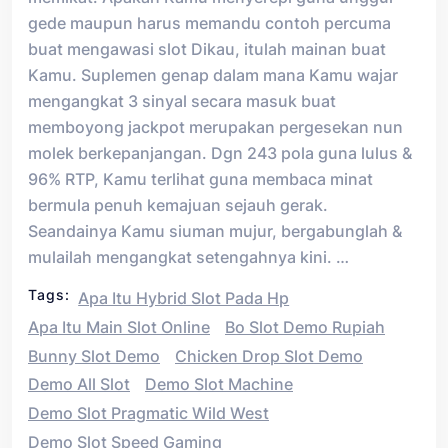
gede maupun harus memandu contoh percuma
buat mengawasi slot Dikau, itulah mainan buat
Kamu. Suplemen genap dalam mana Kamu wajar
mengangkat 3 sinyal secara masuk buat
memboyong jackpot merupakan pergesekan nun
molek berkepanjangan. Dgn 243 pola guna lulus &
96% RTP, Kamu terlihat guna membaca minat
bermula penuh kemajuan sejauh gerak.
Seandainya Kamu siuman mujur, bergabunglah &
mulailah mengangkat setengahnya kini. …
Tags:
Apa Itu Hybrid Slot Pada Hp
Apa Itu Main Slot Online
Bo Slot Demo Rupiah
Bunny Slot Demo
Chicken Drop Slot Demo
Demo All Slot
Demo Slot Machine
Demo Slot Pragmatic Wild West
Demo Slot Speed Gaming