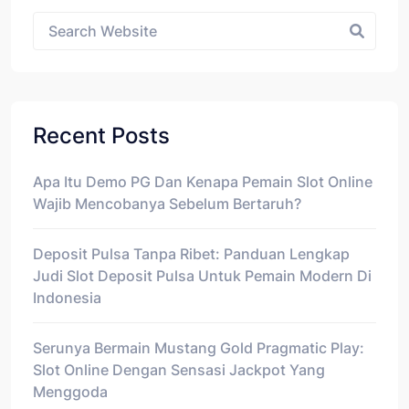
Asides
Recent Posts
Apa Itu Demo PG Dan Kenapa Pemain Slot Online
Wajib Mencobanya Sebelum Bertaruh?
Deposit Pulsa Tanpa Ribet: Panduan Lengkap
Judi Slot Deposit Pulsa Untuk Pemain Modern Di
Indonesia
Serunya Bermain Mustang Gold Pragmatic Play:
Slot Online Dengan Sensasi Jackpot Yang
Menggoda