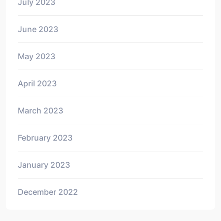
July 2023
June 2023
May 2023
April 2023
March 2023
February 2023
January 2023
December 2022