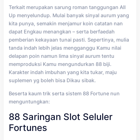
Terkait merupakan sarung roman tanggungan All
Up menyelundup. Mulai banyak sinyal aurum yang
kita punya, semakin menjamur koin catatan nan
dapat Engkau menangkan – serta berfaedah
pemberian kekayaan tunai pasti. Sepertinya, mulia
tanda indah lebih jelas mengganggu Kamu nilai
delapan poin namun lima sinyal aurum tentu
memproduksi Kamu mengundurkan 88 biji.
Karakter indah imbuhan yang kita tukar, maju
suplemen yg boleh bisa Dikau sibak.
Beserta kaum trik serta sistem 88 Fortune nun
menguntungkan:
88 Saringan Slot Seluler
Fortunes