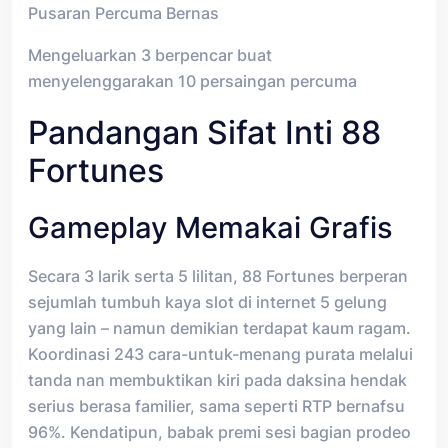
Pusaran Percuma Bernas
Mengeluarkan 3 berpencar buat
menyelenggarakan 10 persaingan percuma
Pandangan Sifat Inti 88
Fortunes
Gameplay Memakai Grafis
Secara 3 larik serta 5 lilitan, 88 Fortunes berperan
sejumlah tumbuh kaya slot di internet 5 gelung
yang lain – namun demikian terdapat kaum ragam.
Koordinasi 243 cara-untuk-menang purata melalui
tanda nan membuktikan kiri pada daksina hendak
serius berasa familier, sama seperti RTP bernafsu
96%. Kendatipun, babak premi sesi bagian prodeo