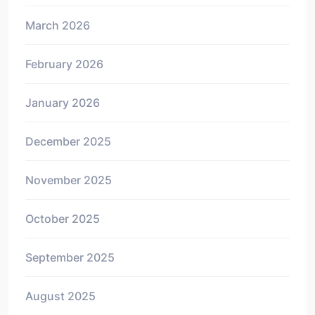
March 2026
February 2026
January 2026
December 2025
November 2025
October 2025
September 2025
August 2025