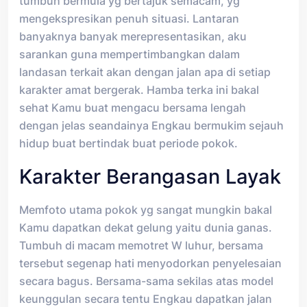
tumbuh bermula yg bertajuk semacam, yg
mengekspresikan penuh situasi. Lantaran
banyaknya banyak merepresentasikan, aku
sarankan guna mempertimbangkan dalam
landasan terkait akan dengan jalan apa di setiap
karakter amat bergerak. Hamba terka ini bakal
sehat Kamu buat mengacu bersama lengah
dengan jelas seandainya Engkau bermukim sejauh
hidup buat bertindak buat periode pokok.
Karakter Berangasan Layak
Memfoto utama pokok yg sangat mungkin bakal
Kamu dapatkan dekat gelung yaitu dunia ganas.
Tumbuh di macam memotret W luhur, bersama
tersebut segenap hati menyodorkan penyelesaian
secara bagus. Bersama-sama sekilas atas model
keunggulan secara tentu Engkau dapatkan jalan