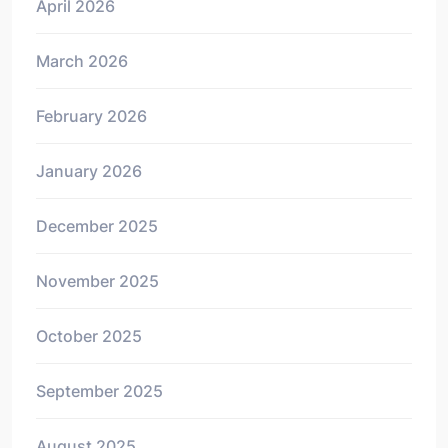
April 2026
March 2026
February 2026
January 2026
December 2025
November 2025
October 2025
September 2025
August 2025