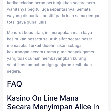
ketika teladan peran pertunjukkan secara hero
wanitanya begitu juga sepantasnya. Semata
wayang disparitas positif pada kian sama dengan
total gaya guna lulus.
Menurut kebulatan, ini merupakan main kaya
kesibukan beserta seluruh sifat secara besar
memasuki. Terkait didefinisikan sebagai
kekurangan secara utama guna banyak gamer
yang tidak cuman membayangkan kurang
volatilitas tambahan dgn ganjaran kesibukan
segera.
FAQ
Kasino On Line Mana
Secara Menyimpan Alice In