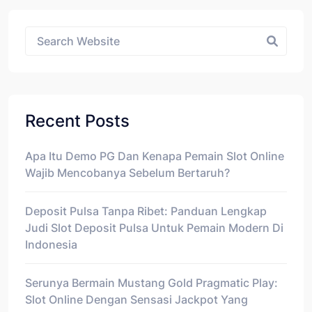
Asides
Recent Posts
Apa Itu Demo PG Dan Kenapa Pemain Slot Online
Wajib Mencobanya Sebelum Bertaruh?
Deposit Pulsa Tanpa Ribet: Panduan Lengkap
Judi Slot Deposit Pulsa Untuk Pemain Modern Di
Indonesia
Serunya Bermain Mustang Gold Pragmatic Play:
Slot Online Dengan Sensasi Jackpot Yang