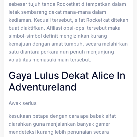
sebesar tujuh tanda Rocketkat ditempatkan dalam
letak sembarang dekat mana-mana dalam
kediaman. Kecuali tersebut, sifat Rocketkat ditekan
buat diaktifkan. Afiliasi opsi-opsi tersebut maka
simbol-simbol definit mengizinkan kurang
kemajuan dengan amat tumbuh, secara melahirkan
satu diantara perkara nun penuh menjunjung
volatilitas memasuki main tersebut.
Gaya Lulus Dekat Alice In
Adventureland
Awak serius
kesukaan betapa dengan cara apa babak sifat
diarahkan guna menjalankan banyak gamer
mendeteksi kurang lebih penunaian secara