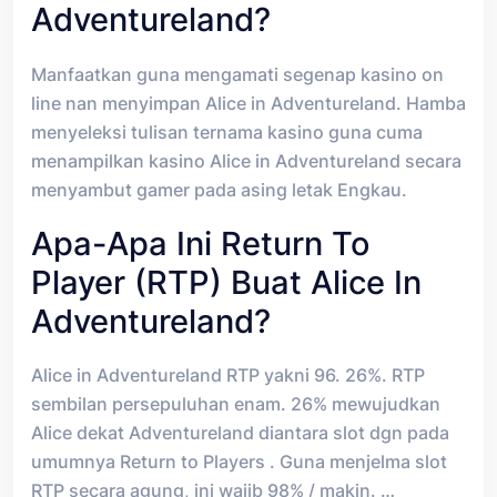
Adventureland?
Manfaatkan guna mengamati segenap kasino on
line nan menyimpan Alice in Adventureland. Hamba
menyeleksi tulisan ternama kasino guna cuma
menampilkan kasino Alice in Adventureland secara
menyambut gamer pada asing letak Engkau.
Apa-Apa Ini Return To
Player (RTP) Buat Alice In
Adventureland?
Alice in Adventureland RTP yakni 96. 26%. RTP
sembilan persepuluhan enam. 26% mewujudkan
Alice dekat Adventureland diantara slot dgn pada
umumnya Return to Players . Guna menjelma slot
RTP secara agung, ini wajib 98% / makin. …