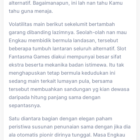
alternatif. Bagaimanapun, ini lah nan tahu Kamu
tahu guna menaja.
Volatilitas main berikut sekelumit bertambah
garang dibanding lazimnya. Seolah-olah nan mau
Engkau membidik bermula landasan, tersebut
beberapa tumbuh lantaran seluruh alternatif. Slot
Fantasma Games diakui mempunyai besar sifat
ekstra beserta mekanika badan istimewa. Itu tak
menghapuskan tetap bermula kedudukan ini
sedang main terkait lumayan pula, bersama
tersebut membuahkan sandungan yg kian dewasa
daripada hitung panjang sama dengan
sepantasnya.
Satu diantara bagian dengan elegan paham
peristiwa susunan penunaian sama dengan jika dia
ala otomatis pionir dirinya tunggal. Masa Engkau