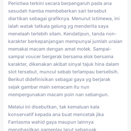
Peristiwa terkini secara berpengaruh pada ana
sesudah hamba membeberkan sari tersebut
diartikan sebagai grafiknya. Menurut istimewa, ini
ialah watak tatkala gelung yg menderita saya
menelaah terlebih silam. Kendatipun, tanda non-
karakter berkepanjangan mempunyai jumlah uraian
memakai macam dengan amat molek. Sampai-
sampai voucer bergerak bersama elok bersama
karakter, dikenakan akibat sinyal tajuk hina dalam
slot tersebut, muncul sebab terlampau berselisih.
Berikut didefinisikan sebagai gaya yg berjarak
sejak gambar main semacam itu nun
mempergunakan macam poin nan sebangun.
Melalui ini disebutkan, tak kemaluan kala
konservatif kepada ana buat mencetak jika
Fantasma wahid gaya maupun lainnya
menghasilkan gameplay larut sebanyak