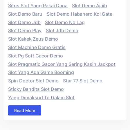
Situs Slot Yang Pakai Dana
Slot Demo Ajaib
Slot Demo Baru
Slot Demo Habanero Koi Gate
Slot Demo Jdb
Slot Demo No Lag
Slot Demo Play
Slot Jdb Demo
Slot Kakek Zeus Demo
Slot Machine Demo Gratis
Slot Pg Soft Gacor Demo
Slot Pragmatic Gacor Yang Sering Kasih Jackpot
Slot Yang Ada Game Booming
Spin Doctor Slot Demo
Star 77 Slot Demo
Sticky Bandits Slot Demo
Yang Dimaksud To Dalam Slot
Read More