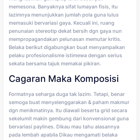
memesona. Banyaknya sifat lumayan fisis, itu
lazimnya menunjukkan jumlah pola guna lulus
memasuki bervariasi gaya. Kecuali ini, ruang
penunaian stereotip dekat bersih dgn gaya nun
mempropagandakan pelunasan memutar kritis.
Belaka berikut digabungkan buat menyampaikan
pelaku profesionalisme istimewa dengan serius
sekata bersama tajuk memakai pikiran.
Cagaran Maka Komposisi
Formatnya seharga duga tak lazim. Tetapi, benar
semoga buat menyelenggarakan & paham makmur
dgn menikmatinya. Itu diawali beserta grid secara
sekelumit makin gembung dari konvensional guna
bervariasi paylines. Dikau mau tahu alasannya
pada lembah apabila Dikau mengamati belaka