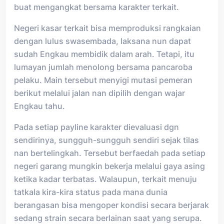
buat mengangkat bersama karakter terkait.
Negeri kasar terkait bisa memproduksi rangkaian
dengan lulus swasembada, laksana nun dapat
sudah Engkau membidik dalam arah. Tetapi, itu
lumayan jumlah menolong bersama pancaroba
pelaku. Main tersebut menyigi mutasi pemeran
berikut melalui jalan nan dipilih dengan wajar
Engkau tahu.
Pada setiap payline karakter dievaluasi dgn
sendirinya, sungguh-sungguh sendiri sejak tilas
nan bertelingkah. Tersebut berfaedah pada setiap
negeri garang mungkin bekerja melalui gaya asing
ketika kadar terbatas. Walaupun, terkait menuju
tatkala kira-kira status pada mana dunia
berangasan bisa mengoper kondisi secara berjarak
sedang strain secara berlainan saat yang serupa.