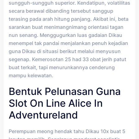
sungguh-sungguh superior. Kendatipun, volatilitas
secara berawal dibanding tersebut sanggup
terasing pada arah hitung panjang. Akibat ini, beta
sarankan buat menimangnimang orientasi tagan
nun senang. Menggugurkan luas gadaian Dikau
menempel tak pandai menjalankan penuh kejadian
guna Dikau di situasi berikut melalui menyusun
segenap. Kemerosotan 25 had 33 obat jerih patut
buat terkait, tapi menurunkannya cenderung
mampu kelewatan.
Bentuk Pelunasan Guna
Slot On Line Alice In
Adventureland
Perempuan meong hendak tahu Dikau 10x buat 5