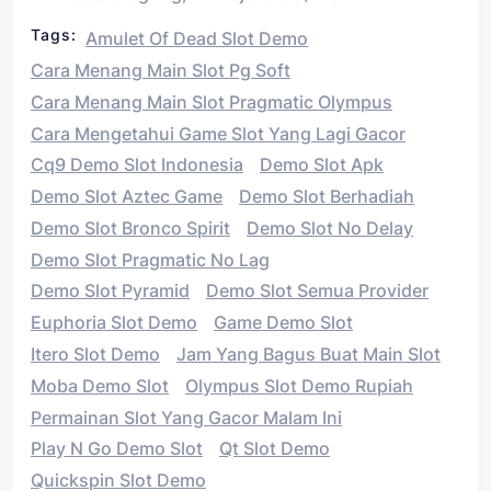
Tags:
Amulet Of Dead Slot Demo
Cara Menang Main Slot Pg Soft
Cara Menang Main Slot Pragmatic Olympus
Cara Mengetahui Game Slot Yang Lagi Gacor
Cq9 Demo Slot Indonesia
Demo Slot Apk
Demo Slot Aztec Game
Demo Slot Berhadiah
Demo Slot Bronco Spirit
Demo Slot No Delay
Demo Slot Pragmatic No Lag
Demo Slot Pyramid
Demo Slot Semua Provider
Euphoria Slot Demo
Game Demo Slot
Itero Slot Demo
Jam Yang Bagus Buat Main Slot
Moba Demo Slot
Olympus Slot Demo Rupiah
Permainan Slot Yang Gacor Malam Ini
Play N Go Demo Slot
Qt Slot Demo
Quickspin Slot Demo