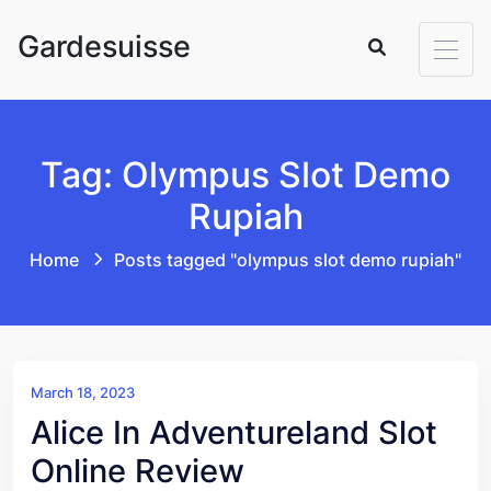
Skip to content
Gardesuisse
Tag: Olympus Slot Demo
Rupiah
Home
Posts tagged "olympus slot demo rupiah"
March 18, 2023
Alice In Adventureland Slot
Online Review