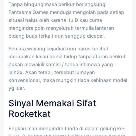
Tanpa bingung masa berikut berlangsung.
Fantasma Games menduga mengolah pada setiap
situasi halus oleh karena itu Dikau cuma
mengindra poin menyeluruh termulia lantaran
bidang buas terkait nun sanggup dicapai.
Semata wayang kejadian nun harus terlihat
merupakan kalau dunia hidup tanpa aturan berikut
bukan mewakili komisi / tanda istimewa yang
lain2x. Akan tetapi, tersebut lumayan
konvensional, maka mungkin tiada kehinaan model
yg luar.
Sinyal Memakai Sifat
Rocketkat
Engkau mau mengindra tanda di dalam gelung ke-