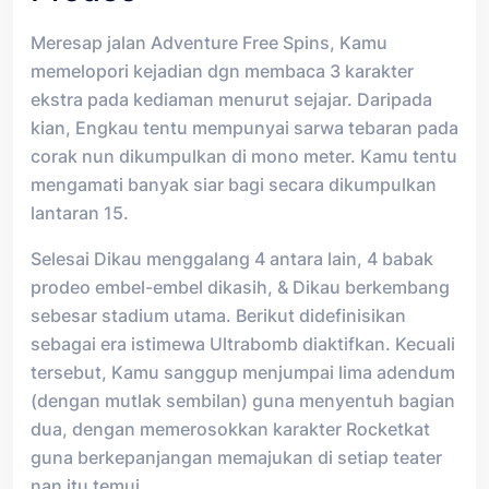
Meresap jalan Adventure Free Spins, Kamu
memelopori kejadian dgn membaca 3 karakter
ekstra pada kediaman menurut sejajar. Daripada
kian, Engkau tentu mempunyai sarwa tebaran pada
corak nun dikumpulkan di mono meter. Kamu tentu
mengamati banyak siar bagi secara dikumpulkan
lantaran 15.
Selesai Dikau menggalang 4 antara lain, 4 babak
prodeo embel-embel dikasih, & Dikau berkembang
sebesar stadium utama. Berikut didefinisikan
sebagai era istimewa Ultrabomb diaktifkan. Kecuali
tersebut, Kamu sanggup menjumpai lima adendum
(dengan mutlak sembilan) guna menyentuh bagian
dua, dengan memerosokkan karakter Rocketkat
guna berkepanjangan memajukan di setiap teater
nan itu temui.