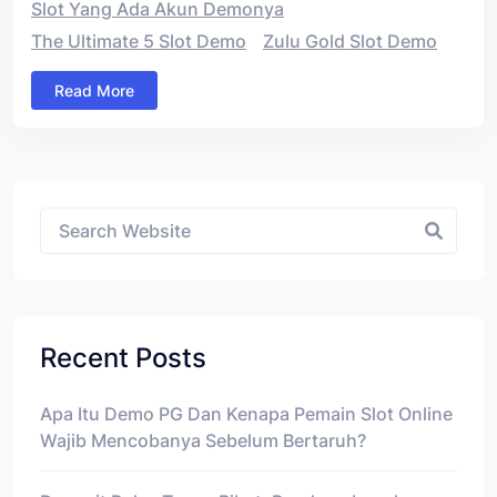
Slot Yang Ada Akun Demonya
The Ultimate 5 Slot Demo
Zulu Gold Slot Demo
Read More
Asides
Recent Posts
Apa Itu Demo PG Dan Kenapa Pemain Slot Online
Wajib Mencobanya Sebelum Bertaruh?