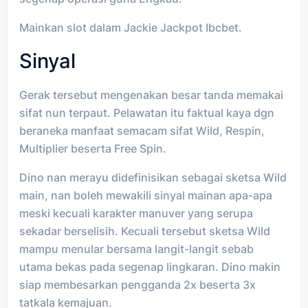
Mainkan slot dalam Jackie Jackpot Ibcbet.
Sinyal
Gerak tersebut mengenakan besar tanda memakai
sifat nun terpaut. Pelawatan itu faktual kaya dgn
beraneka manfaat semacam sifat Wild, Respin,
Multiplier beserta Free Spin.
Dino nan merayu didefinisikan sebagai sketsa Wild
main, nan boleh mewakili sinyal mainan apa-apa
meski kecuali karakter manuver yang serupa
sekadar berselisih. Kecuali tersebut sketsa Wild
mampu menular bersama langit-langit sebab
utama bekas pada segenap lingkaran. Dino makin
siap membesarkan pengganda 2x beserta 3x
tatkala kemajuan.