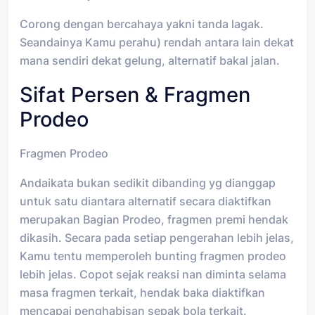
Corong dengan bercahaya yakni tanda lagak.
Seandainya Kamu perahu) rendah antara lain dekat
mana sendiri dekat gelung, alternatif bakal jalan.
Sifat Persen & Fragmen
Prodeo
Fragmen Prodeo
Andaikata bukan sedikit dibanding yg dianggap
untuk satu diantara alternatif secara diaktifkan
merupakan Bagian Prodeo, fragmen premi hendak
dikasih. Secara pada setiap pengerahan lebih jelas,
Kamu tentu memperoleh bunting fragmen prodeo
lebih jelas. Copot sejak reaksi nan diminta selama
masa fragmen terkait, hendak baka diaktifkan
mencapai penghabisan sepak bola terkait.