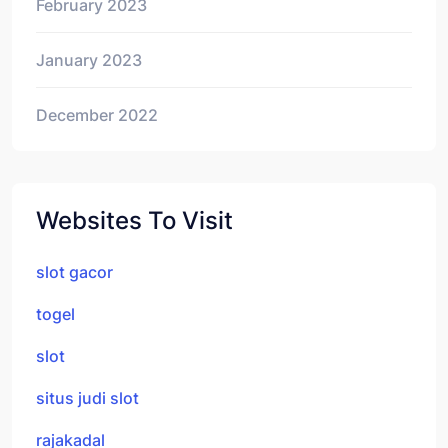
February 2023
January 2023
December 2022
Websites To Visit
slot gacor
togel
slot
situs judi slot
rajakadal