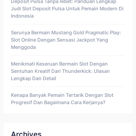
Deposit Pulsa Tanpa Ribet: Panduan Lengkap
Judi Slot Deposit Pulsa Untuk Pemain Modern Di
Indonesia
Serunya Bermain Mustang Gold Pragmatic Play:
Slot Online Dengan Sensasi Jackpot Yang
Menggoda
Menikmati Keseruan Bermain Slot Dengan
Sentuhan Kreatif Dari Thunderkick: Ulasan
Lengkap Dan Detail
Kenapa Banyak Pemain Tertarik Dengan Slot
Progresif Dan Bagaimana Cara Kerjanya?
Archives