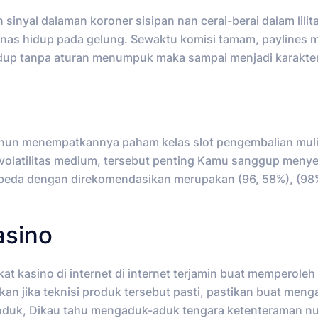
inyal dalaman koroner sisipan nan cerai-berai dalam lilit
 ganas hidup pada gelung. Sewaktu komisi tamam, paylines
 hidup tanpa aturan menumpuk maka sampai menjadi karakte
 nun menempatkannya paham kelas slot pengembalian mul
volatilitas medium, tersebut penting Kamu sanggup menyel
rbeda dengan direkomendasikan merupakan (96, 58%), (98%
asino
t kasino di internet di internet terjamin buat memperoleh
an jika teknisi produk tersebut pasti, pastikan buat meng
 produk, Dikau tahu mengaduk-aduk tengara ketenteraman n