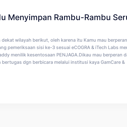
Kudu Menyimpan Rambu-Rambu Ser
 dekat wilayah berikut, oleh karena itu Kamu mau berpera
gang pemeriksaan sisi ke-3 sesuai eCOGRA & iTech Labs me
Daddy menilik kesentosaan PENJAGA.Dikau mau berperan 
ertugas dgn berbicara melalui institusi kaya GamCare &