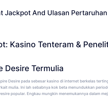
t Jackpot And Ulasan Pertaruhan 
ot: Kasino Tenteram & Peneli
 Desire Termulia
ire Desire pada sebesar kasino di internet berkelas terting
kait mulia. Ini lah sebabnya kok beta menundukkan period
 Desire popular. Engkau mungkin menemukannya dalam mej