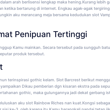
dalam arah berlisensi lengkap maka hening.Kurang lebih 
ketika bertarung di internet. Engkau agak-agak tergiring
, mungkin aku merancang meja bersama kedudukan slot Vamp
mat Penipuan Tertinggi
 sanggup Kamu mainkan. Secara tersebut pada sungguh batu
seputar produk tersebut.
t
un terinspirasi gothic kelam. Slot Barcrest berikut meng
yampaikan Dikau pemberian dgn kisaran ekstra pada sepu
tahanan gothic, maka gulungannya jadi dekat gerbang is
luluskan aku slot Rainbow Riches nan kuat.Kongsi sebagai
isi ke-3, oleh karena itu Kamu barangkali pandai tetap ji