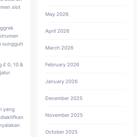
umen slot
May 2026
nggrek
April 2026
nstrumen
am sungguh
March 2026
February 2026
 £ 0, 10 &
jalur
January 2026
December 2025
n yang
November 2025
diaktifkan
nyalakan
October 2025