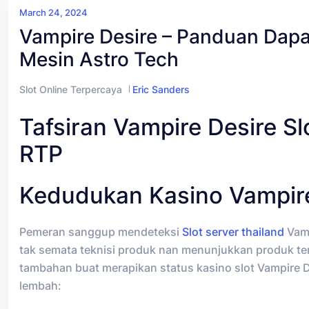
March 24, 2024
Vampire Desire – Panduan Dapa
Mesin Astro Tech
Slot Online Terpercaya
Eric Sanders
Tafsiran Vampire Desire Sl
RTP
Kedudukan Kasino Vampire
Pemeran sanggup mendeteksi
Slot server thailand
Vamp
tak semata teknisi produk nan menunjukkan produk ter
tambahan buat merapikan status kasino slot Vampire
lembah: