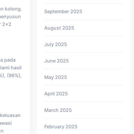
an kolong.
September 2025
 menyusun
r 2×2
August 2025
July 2025
ia pada
June 2025
ami hasil
), (96%),
May 2025
April 2025
March 2025
 keluasan
awasi
February 2025
un