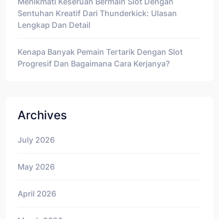
Menikmati Keseruan Bermain Slot Dengan
Sentuhan Kreatif Dari Thunderkick: Ulasan
Lengkap Dan Detail
Kenapa Banyak Pemain Tertarik Dengan Slot
Progresif Dan Bagaimana Cara Kerjanya?
Archives
July 2026
May 2026
April 2026