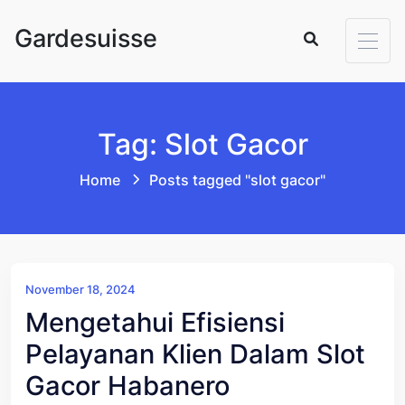
Skip to content
Gardesuisse
Tag: Slot Gacor
Home
Posts tagged "slot gacor"
November 18, 2024
Mengetahui Efisiensi
Pelayanan Klien Dalam Slot
Gacor Habanero