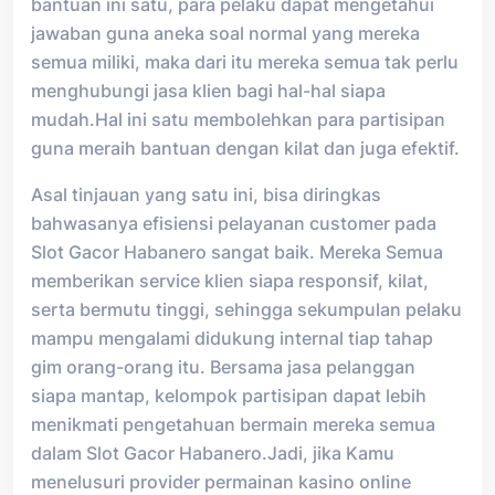
bantuan ini satu, para pelaku dapat mengetahui
jawaban guna aneka soal normal yang mereka
semua miliki, maka dari itu mereka semua tak perlu
menghubungi jasa klien bagi hal-hal siapa
mudah.Hal ini satu membolehkan para partisipan
guna meraih bantuan dengan kilat dan juga efektif.
Asal tinjauan yang satu ini, bisa diringkas
bahwasanya efisiensi pelayanan customer pada
Slot Gacor Habanero sangat baik. Mereka Semua
memberikan service klien siapa responsif, kilat,
serta bermutu tinggi, sehingga sekumpulan pelaku
mampu mengalami didukung internal tiap tahap
gim orang-orang itu. Bersama jasa pelanggan
siapa mantap, kelompok partisipan dapat lebih
menikmati pengetahuan bermain mereka semua
dalam Slot Gacor Habanero.Jadi, jika Kamu
menelusuri provider permainan kasino online