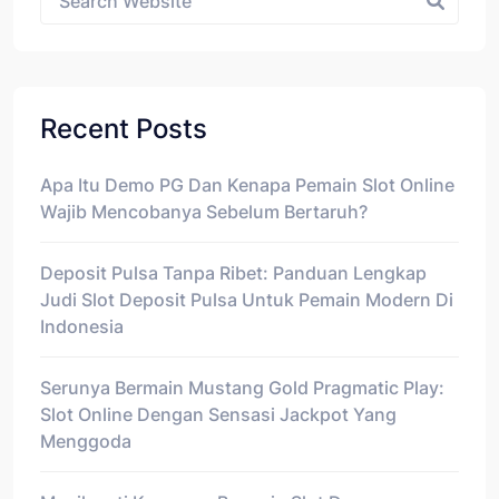
Recent Posts
Apa Itu Demo PG Dan Kenapa Pemain Slot Online
Wajib Mencobanya Sebelum Bertaruh?
Deposit Pulsa Tanpa Ribet: Panduan Lengkap
Judi Slot Deposit Pulsa Untuk Pemain Modern Di
Indonesia
Serunya Bermain Mustang Gold Pragmatic Play:
Slot Online Dengan Sensasi Jackpot Yang
Menggoda