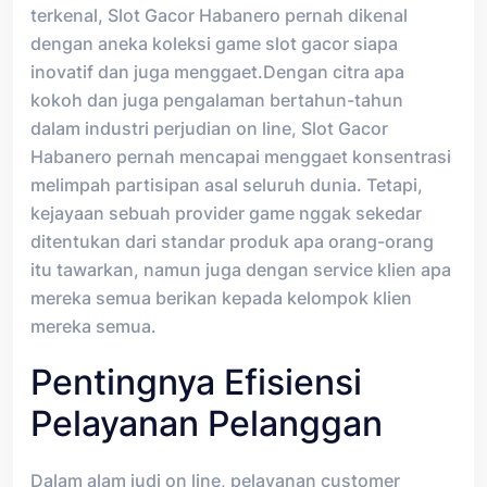
terkenal, Slot Gacor Habanero pernah dikenal
dengan aneka koleksi game slot gacor siapa
inovatif dan juga menggaet.Dengan citra apa
kokoh dan juga pengalaman bertahun-tahun
dalam industri perjudian on line, Slot Gacor
Habanero pernah mencapai menggaet konsentrasi
melimpah partisipan asal seluruh dunia. Tetapi,
kejayaan sebuah provider game nggak sekedar
ditentukan dari standar produk apa orang-orang
itu tawarkan, namun juga dengan service klien apa
mereka semua berikan kepada kelompok klien
mereka semua.
Pentingnya Efisiensi
Pelayanan Pelanggan
Dalam alam judi on line, pelayanan customer