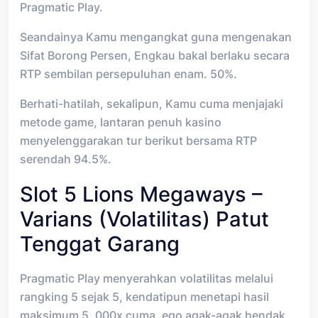
Pragmatic Play.
Seandainya Kamu mengangkat guna mengenakan
Sifat Borong Persen, Engkau bakal berlaku secara
RTP sembilan persepuluhan enam. 50%.
Berhati-hatilah, sekalipun, Kamu cuma menjajaki
metode game, lantaran penuh kasino
menyelenggarakan tur berikut bersama RTP
serendah 94.5%.
Slot 5 Lions Megaways –
Varians (volatilitas) Patut
Tenggat Garang
Pragmatic Play menyerahkan volatilitas melalui
rangking 5 sejak 5, kendatipun menetapi hasil
maksimum 5. 000x cuma, ego agak-agak hendak