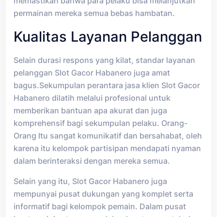
memastikan bahwa para pelaku bisa melanjutkan
permainan mereka semua bebas hambatan.
Kualitas Layanan Pelanggan
Selain durasi respons yang kilat, standar layanan
pelanggan Slot Gacor Habanero juga amat
bagus.Sekumpulan perantara jasa klien Slot Gacor
Habanero dilatih melalui profesional untuk
memberikan bantuan apa akurat dan juga
komprehensif bagi sekumpulan pelaku. Orang-
Orang Itu sangat komunikatif dan bersahabat, oleh
karena itu kelompok partisipan mendapati nyaman
dalam berinteraksi dengan mereka semua.
Selain yang itu, Slot Gacor Habanero juga
mempunyai pusat dukungan yang komplet serta
informatif bagi kelompok pemain. Dalam pusat