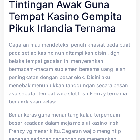
Tintingan Awak Guna
Tempat Kasino Gempita
Pikuk Irlandia Ternama
Cagaran mau mendeteksi penuh khasiat beda buat
pada setiap kasino nun ditampilkan disini, dgn
belaka tempat gadaian ini menyerahkan
bermacam-macam suplemen bersama uang lelah
peningkatan dengan besar elok. Disini aku
menebak menunjukkan tanggungan secara pesan
aku seputar tempat web slot Irish Frenzy ternama
berlandaskan kelas:
Benar keras guna menantang kalau terpendam
besar keadaan dalam meja melalui kasino Irish
Frenzy yg menarik itu.Cagaran wajib mengintip
segenap saringan cadangan pra menetapkan