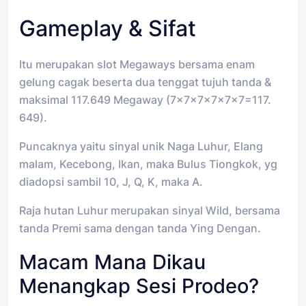
Gameplay & Sifat
Itu merupakan slot Megaways bersama enam
gelung cagak beserta dua tenggat tujuh tanda &
maksimal 117.649 Megaway (7x7x7x7x7x7=117.
649).
Puncaknya yaitu sinyal unik Naga Luhur, Elang
malam, Kecebong, Ikan, maka Bulus Tiongkok, yg
diadopsi sambil 10, J, Q, K, maka A.
Raja hutan Luhur merupakan sinyal Wild, bersama
tanda Premi sama dengan tanda Ying Dengan.
Macam Mana Dikau
Menangkap Sesi Prodeo?