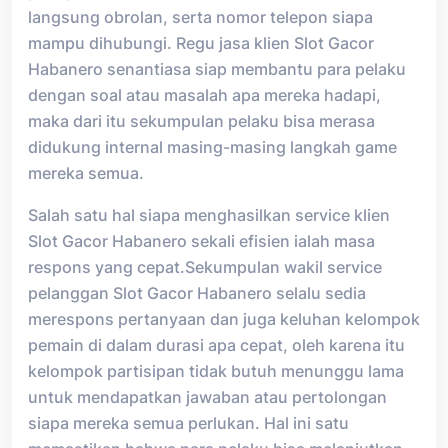
langsung obrolan, serta nomor telepon siapa
mampu dihubungi. Regu jasa klien Slot Gacor
Habanero senantiasa siap membantu para pelaku
dengan soal atau masalah apa mereka hadapi,
maka dari itu sekumpulan pelaku bisa merasa
didukung internal masing-masing langkah game
mereka semua.
Salah satu hal siapa menghasilkan service klien
Slot Gacor Habanero sekali efisien ialah masa
respons yang cepat.Sekumpulan wakil service
pelanggan Slot Gacor Habanero selalu sedia
merespons pertanyaan dan juga keluhan kelompok
pemain di dalam durasi apa cepat, oleh karena itu
kelompok partisipan tidak butuh menunggu lama
untuk mendapatkan jawaban atau pertolongan
siapa mereka semua perlukan. Hal ini satu