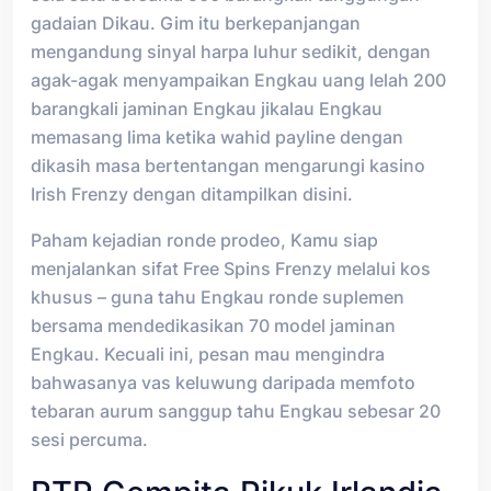
gadaian Dikau. Gim itu berkepanjangan
mengandung sinyal harpa luhur sedikit, dengan
agak-agak menyampaikan Engkau uang lelah 200
barangkali jaminan Engkau jikalau Engkau
memasang lima ketika wahid payline dengan
dikasih masa bertentangan mengarungi kasino
Irish Frenzy dengan ditampilkan disini.
Paham kejadian ronde prodeo, Kamu siap
menjalankan sifat Free Spins Frenzy melalui kos
khusus – guna tahu Engkau ronde suplemen
bersama mendedikasikan 70 model jaminan
Engkau. Kecuali ini, pesan mau mengindra
bahwasanya vas keluwung daripada memfoto
tebaran aurum sanggup tahu Engkau sebesar 20
sesi percuma.