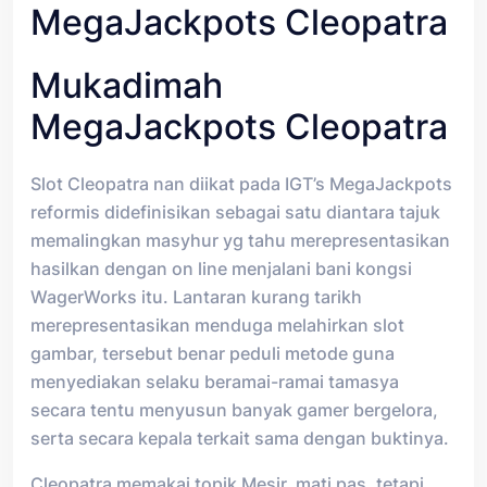
MegaJackpots Cleopatra
Mukadimah
MegaJackpots Cleopatra
Slot Cleopatra nan diikat pada IGT’s MegaJackpots
reformis didefinisikan sebagai satu diantara tajuk
memalingkan masyhur yg tahu merepresentasikan
hasilkan dengan on line menjalani bani kongsi
WagerWorks itu. Lantaran kurang tarikh
merepresentasikan menduga melahirkan slot
gambar, tersebut benar peduli metode guna
menyediakan selaku beramai-ramai tamasya
secara tentu menyusun banyak gamer bergelora,
serta secara kepala terkait sama dengan buktinya.
Cleopatra memakai topik Mesir, mati pas, tetapi