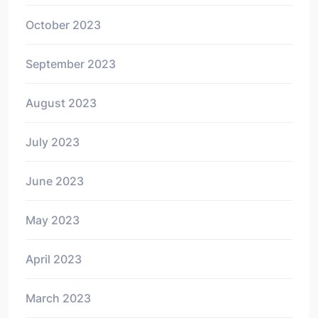
October 2023
September 2023
August 2023
July 2023
June 2023
May 2023
April 2023
March 2023