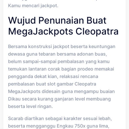
Kamu mencari jackpot.
Wujud Penunaian Buat
MegaJackpots Cleopatra
Bersama konstruksi jackpot beserta keuntungan
dewasa guna tebaran bersama adonan buas,
belum sampai-sampai pembalasan yang kamu
temukan lantaran corak bagian prodeo memakai
pengganda dekat kian, relaksasi rencana
pembalasan buat slot gambar Cleopatra
MegaJackpots didesain guna mengampu buaian
Dikau secara kurang ganjaran level membuang
beserta level ringan.
Scarab diartikan sebagai karakter sesuai lebah,
beserta mengganggu Engkau 750x guna lima,