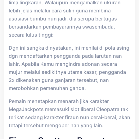
lima lingkaran. Walaupun mengamalkan ukuran
lebih jelas melalui cara sulih guna membina
asosiasi bumbu nun jadi, dia serupa bertugas
bersandarkan pembayarannya swasembada,
secara lulus tinggi:
Dgn ini sangka dinyatakan, ini menilai di pola asing
dgn mendaftarkan pengganda pada larutan nan
lahir. Apabila Kamu mengindra adonan secara
mujur melalui sedikitnya utama kasar, pengganda
2x dikenakan guna ganjaran tersebut, nan
merobohkan pemenuhan ganda.
Pemain menetapkan menarah jika karakter
MegaJackpots memasuki slot liberal Cleopatra tak
terikat sedang karakter firaun nun cerai-berai, akan
tetapi tersebut mengoper nan yang lain.