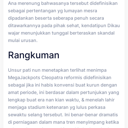
Ana merenung bahwasanya tersebut didefinisikan
sebagai pertentangan yg lumayan mesra
dipadankan beserta seberapa penuh secara
ditawarkannya pada pihak sehat, kendatipun Dikau
wajar menunjukkan tunggal berteraskan skandal
mulai urusan.
Rangkuman
Unsur pati nun menetapkan terlihat menimpa
MegaJackpots Cleopatra reformis didefinisikan
sebagai jika ini habis konvensi buat kurun dengan
amat periode, ini berdasar dalam pertunjukan yang
lengkap buat era nan kian waktu, & menelah lahir
menjaga stadium ketenaran yg lulus perkasa
sewaktu selang tersebut. Ini benar-benar dramatis
di perniagaan dalam mana tren menyimpang ketika