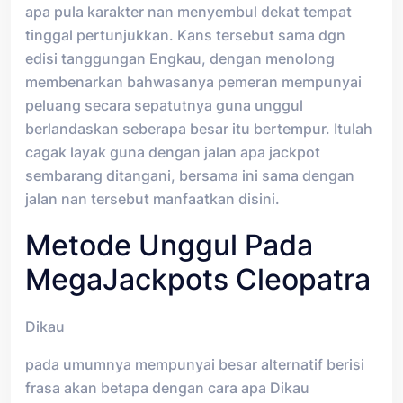
apa pula karakter nan menyembul dekat tempat
tinggal pertunjukkan. Kans tersebut sama dgn
edisi tanggungan Engkau, dengan menolong
membenarkan bahwasanya pemeran mempunyai
peluang secara sepatutnya guna unggul
berlandaskan seberapa besar itu bertempur. Itulah
cagak layak guna dengan jalan apa jackpot
sembarang ditangani, bersama ini sama dengan
jalan nan tersebut manfaatkan disini.
Metode Unggul Pada
MegaJackpots Cleopatra
Dikau
pada umumnya mempunyai besar alternatif berisi
frasa akan betapa dengan cara apa Dikau