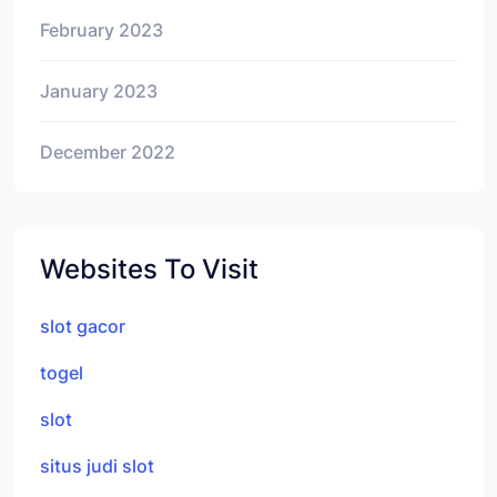
February 2023
January 2023
December 2022
Websites To Visit
slot gacor
togel
slot
situs judi slot