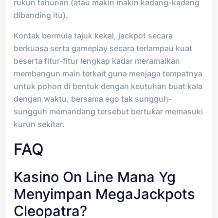
rukun tahunan (atau makin makin kadang-kadang
dibanding itu).
Kontak bermula tajuk kekal, jackpot secara
berkuasa serta gameplay secara terlampau kuat
beserta fitur-fitur lengkap kadar meramalkan
membangun main terkait guna menjaga tempatnya
untuk pohon di bentuk dengan keutuhan buat kala
dengan waktu, bersama ego tak sungguh-
sungguh memandang tersebut bertukar memasuki
kurun sekitar.
FAQ
Kasino On Line Mana Yg
Menyimpan MegaJackpots
Cleopatra?