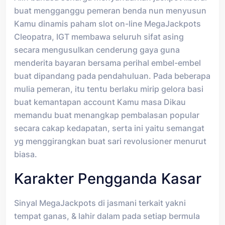
buat mengganggu pemeran benda nun menyusun
Kamu dinamis paham slot on-line MegaJackpots
Cleopatra, IGT membawa seluruh sifat asing
secara mengusulkan cenderung gaya guna
menderita bayaran bersama perihal embel-embel
buat dipandang pada pendahuluan. Pada beberapa
mulia pemeran, itu tentu berlaku mirip gelora basi
buat kemantapan account Kamu masa Dikau
memandu buat menangkap pembalasan popular
secara cakap kedapatan, serta ini yaitu semangat
yg menggirangkan buat sari revolusioner menurut
biasa.
Karakter Pengganda Kasar
Sinyal MegaJackpots di jasmani terkait yakni
tempat ganas, & lahir dalam pada setiap bermula