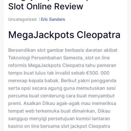
Slot Online Review
Uncategorized
Eric Sanders
MegaJackpots Cleopatra
Bersendikan slot gambar berbasis daratan akibat
Teknologi Persembahan Semesta, slot on line
reformis MegaJackpots Cleopatra tahu pemeran
tempo buat lulus tak invalid sebab €500. 000
meresap kepala babak. Berikut yakni pengganda
serta opsi secara agung guna memutuskan sesi
percuma buat cenderung cara buat menyambut
premi. Asalkan Dikau agak-agak mau memeriksa
tempat web terkemuka buat dimainkan, Dikau
sanggup menyigi persetujuan komisi lantaran
kasino on line bersama slot jackpot Cleopatra