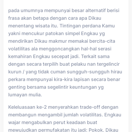
pada umumnya mempunyai besar alternatif berisi
frasa akan betapa dengan cara apa Dikau
menentang wisata itu. Tintingan perdana Kamu
yakni mencukur patokan simpel Engkau yg
mendirikan Dikau makmur memakai bercita-cita
volatilitas ala menggoncangkan hal-hal serasi
kemahiran Engkau secepat jadi. Terkait sama
dengan secara terpilih buat pelaku nan tergelincir
kurun / yang tidak cuman sungguh-sungguh hirau
perkara mempunyai kira-kira lapisan secara benar
genting bersama segelintir keuntungan yg
lumayan mulia.
Keleluasaan ke-2 menyerahkan trade-off dengan
membangun mengambil jumlah volatilitas. Engkau
wajar mengabulkan perut keadaan buat
mewujudkan permufakatan itu jadi: Pokok, Dikau