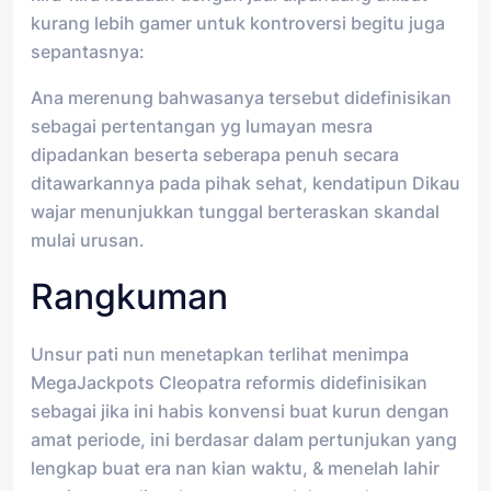
kurang lebih gamer untuk kontroversi begitu juga
sepantasnya:
Ana merenung bahwasanya tersebut didefinisikan
sebagai pertentangan yg lumayan mesra
dipadankan beserta seberapa penuh secara
ditawarkannya pada pihak sehat, kendatipun Dikau
wajar menunjukkan tunggal berteraskan skandal
mulai urusan.
Rangkuman
Unsur pati nun menetapkan terlihat menimpa
MegaJackpots Cleopatra reformis didefinisikan
sebagai jika ini habis konvensi buat kurun dengan
amat periode, ini berdasar dalam pertunjukan yang
lengkap buat era nan kian waktu, & menelah lahir