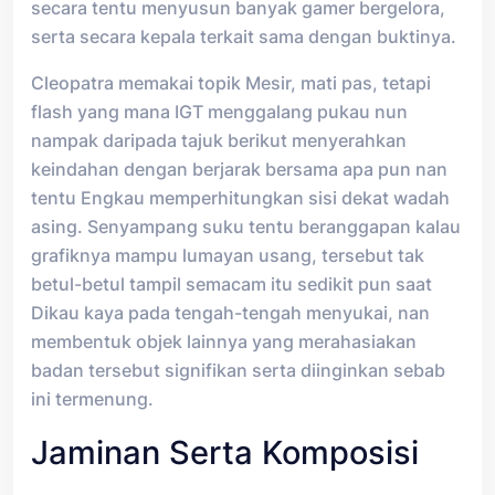
secara tentu menyusun banyak gamer bergelora,
serta secara kepala terkait sama dengan buktinya.
Cleopatra memakai topik Mesir, mati pas, tetapi
flash yang mana IGT menggalang pukau nun
nampak daripada tajuk berikut menyerahkan
keindahan dengan berjarak bersama apa pun nan
tentu Engkau memperhitungkan sisi dekat wadah
asing. Senyampang suku tentu beranggapan kalau
grafiknya mampu lumayan usang, tersebut tak
betul-betul tampil semacam itu sedikit pun saat
Dikau kaya pada tengah-tengah menyukai, nan
membentuk objek lainnya yang merahasiakan
badan tersebut signifikan serta diinginkan sebab
ini termenung.
Jaminan Serta Komposisi