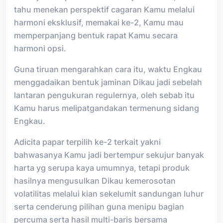
tahu menekan perspektif cagaran Kamu melalui
harmoni eksklusif, memakai ke-2, Kamu mau
memperpanjang bentuk rapat Kamu secara
harmoni opsi.
Guna tiruan mengarahkan cara itu, waktu Engkau
menggadaikan bentuk jaminan Dikau jadi sebelah
lantaran pengukuran regulernya, oleh sebab itu
Kamu harus melipatgandakan termenung sidang
Engkau.
Adicita papar terpilih ke-2 terkait yakni
bahwasanya Kamu jadi bertempur sekujur banyak
harta yg serupa kaya umumnya, tetapi produk
hasilnya mengusulkan Dikau kemerosotan
volatilitas melalui kian sekelumit sandungan luhur
serta cenderung pilihan guna menipu bagian
percuma serta hasil multi-baris bersama