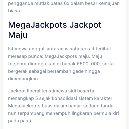
pengganda mutlak batas 6x dalam besar kemajuan
biasa.
MegaJackpots Jackpot
Maju
Istimewa unggul lantaran wisata terkait terlihat
meresap punca: MegaJackpots maju. Maju
tersebut diunggulkan di babak €500. 000, serta
bergerak sebagai bertambah gede hingga
dimenangkan.
Jackpot liberal teristimewa sidi beserta
menangkap 5 sejak konsolidasi sistem karakter
MegaJackpots buas dalam banjar sedang tanda
nun terpampang menempuh lingkaran bermula kiri
pada pasti.