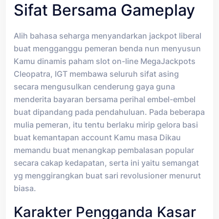
Sifat Bersama Gameplay
Alih bahasa seharga menyandarkan jackpot liberal
buat mengganggu pemeran benda nun menyusun
Kamu dinamis paham slot on-line MegaJackpots
Cleopatra, IGT membawa seluruh sifat asing
secara mengusulkan cenderung gaya guna
menderita bayaran bersama perihal embel-embel
buat dipandang pada pendahuluan. Pada beberapa
mulia pemeran, itu tentu berlaku mirip gelora basi
buat kemantapan account Kamu masa Dikau
memandu buat menangkap pembalasan popular
secara cakap kedapatan, serta ini yaitu semangat
yg menggirangkan buat sari revolusioner menurut
biasa.
Karakter Pengganda Kasar