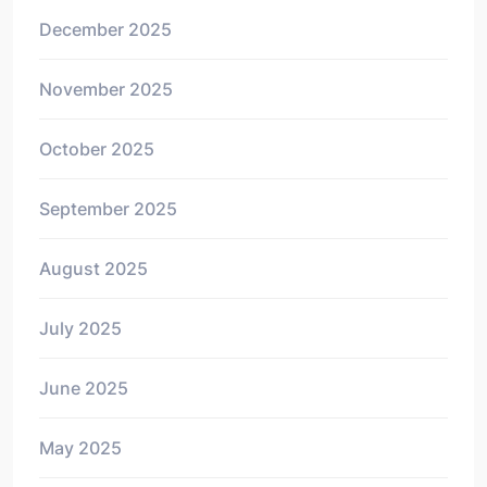
December 2025
November 2025
October 2025
September 2025
August 2025
July 2025
June 2025
May 2025