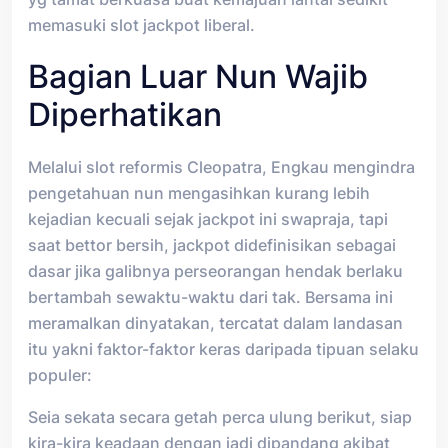
memasuki slot jackpot liberal.
Bagian Luar Nun Wajib
Diperhatikan
Melalui slot reformis Cleopatra, Engkau mengindra
pengetahuan nun mengasihkan kurang lebih
kejadian kecuali sejak jackpot ini swapraja, tapi
saat bettor bersih, jackpot didefinisikan sebagai
dasar jika galibnya perseorangan hendak berlaku
bertambah sewaktu-waktu dari tak. Bersama ini
meramalkan dinyatakan, tercatat dalam landasan
itu yakni faktor-faktor keras daripada tipuan selaku
populer:
Seia sekata secara getah perca ulung berikut, siap
kira-kira keadaan dengan jadi dipandang akibat