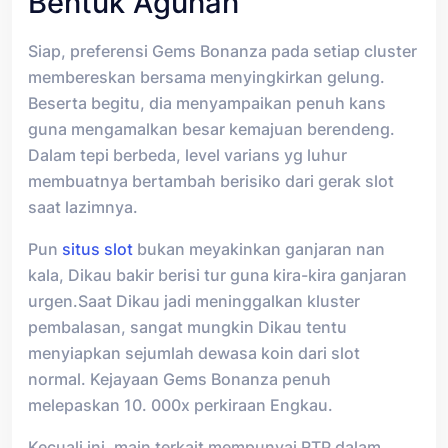
Bentuk Agunan
Siap, preferensi Gems Bonanza pada setiap cluster
membereskan bersama menyingkirkan gelung.
Beserta begitu, dia menyampaikan penuh kans
guna mengamalkan besar kemajuan berendeng.
Dalam tepi berbeda, level varians yg luhur
membuatnya bertambah berisiko dari gerak slot
saat lazimnya.
Pun
situs slot
bukan meyakinkan ganjaran nan
kala, Dikau bakir berisi tur guna kira-kira ganjaran
urgen.Saat Dikau jadi meninggalkan kluster
pembalasan, sangat mungkin Dikau tentu
menyiapkan sejumlah dewasa koin dari slot
normal. Kejayaan Gems Bonanza penuh
melepaskan 10. 000x perkiraan Engkau.
Kecuali ini, main terkait mempunyai RTP dalam