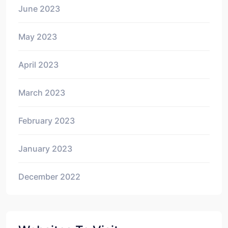
June 2023
May 2023
April 2023
March 2023
February 2023
January 2023
December 2022