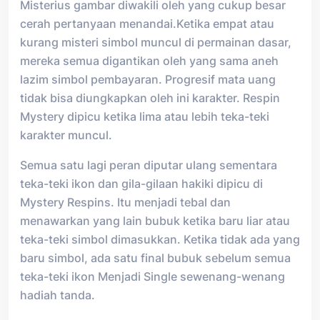
Misterius gambar diwakili oleh yang cukup besar
cerah pertanyaan menandai.Ketika empat atau
kurang misteri simbol muncul di permainan dasar,
mereka semua digantikan oleh yang sama aneh
lazim simbol pembayaran. Progresif mata uang
tidak bisa diungkapkan oleh ini karakter. Respin
Mystery dipicu ketika lima atau lebih teka-teki
karakter muncul.
Semua satu lagi peran diputar ulang sementara
teka-teki ikon dan gila-gilaan hakiki dipicu di
Mystery Respins. Itu menjadi tebal dan
menawarkan yang lain bubuk ketika baru liar atau
teka-teki simbol dimasukkan. Ketika tidak ada yang
baru simbol, ada satu final bubuk sebelum semua
teka-teki ikon Menjadi Single sewenang-wenang
hadiah tanda.