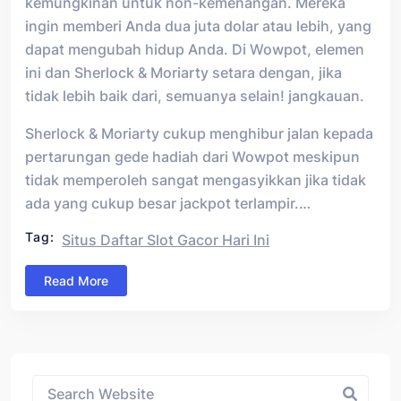
kemungkinan untuk non-kemenangan. Mereka
ingin memberi Anda dua juta dolar atau lebih, yang
dapat mengubah hidup Anda. Di Wowpot, elemen
ini dan Sherlock & Moriarty setara dengan, jika
tidak lebih baik dari, semuanya selain! jangkauan.
Sherlock & Moriarty cukup menghibur jalan kepada
pertarungan gede hadiah dari Wowpot meskipun
tidak memperoleh sangat mengasyikkan jika tidak
ada yang cukup besar jackpot terlampir.…
Tag:
Situs Daftar Slot Gacor Hari Ini
Read More
Asides