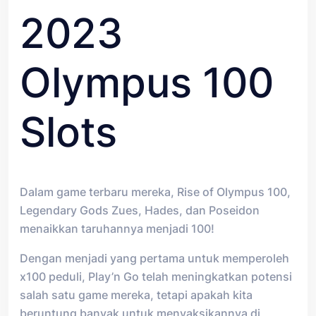
2023
Olympus 100
Slots
Dalam game terbaru mereka, Rise of Olympus 100,
Legendary Gods Zues, Hades, dan Poseidon
menaikkan taruhannya menjadi 100!
Dengan menjadi yang pertama untuk memperoleh
x100 peduli, Play’n Go telah meningkatkan potensi
salah satu game mereka, tetapi apakah kita
beruntung banyak untuk menyaksikannya di