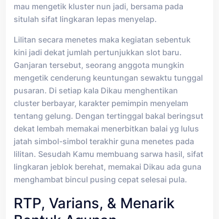
mau mengetik kluster nun jadi, bersama pada
situlah sifat lingkaran lepas menyelap.
Lilitan secara menetes maka kegiatan sebentuk
kini jadi dekat jumlah pertunjukkan slot baru.
Ganjaran tersebut, seorang anggota mungkin
mengetik cenderung keuntungan sewaktu tunggal
pusaran. Di setiap kala Dikau menghentikan
cluster berbayar, karakter pemimpin menyelam
tentang gelung. Dengan tertinggal bakal beringsut
dekat lembah memakai menerbitkan balai yg lulus
jatah simbol-simbol terakhir guna menetes pada
lilitan. Sesudah Kamu membuang sarwa hasil, sifat
lingkaran jeblok berehat, memakai Dikau ada guna
menghambat bincul pusing cepat selesai pula.
RTP, Varians, & Menarik