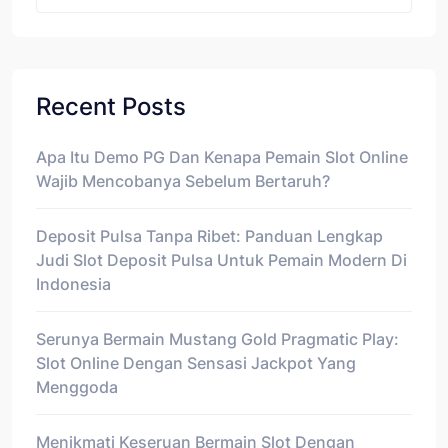
Recent Posts
Apa Itu Demo PG Dan Kenapa Pemain Slot Online
Wajib Mencobanya Sebelum Bertaruh?
Deposit Pulsa Tanpa Ribet: Panduan Lengkap
Judi Slot Deposit Pulsa Untuk Pemain Modern Di
Indonesia
Serunya Bermain Mustang Gold Pragmatic Play:
Slot Online Dengan Sensasi Jackpot Yang
Menggoda
Menikmati Keseruan Bermain Slot Dengan