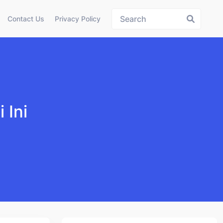
Contact Us
Privacy Policy
 Ini