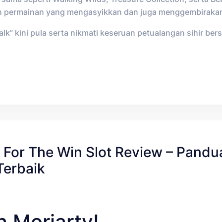
n permainan yang mengasyikkan dan juga menggembiraka
lk” kini pula serta nikmati keseruan petualangan sihir be
 For The Win Slot Review – Pandu
Terbaik
 Moriarty!