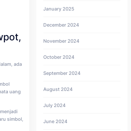
January 2025
December 2024
wpot,
November 2024
October 2024
dalam, ada
September 2024
imbol
August 2024
mata uang
July 2024
 menjadi
aru simbol,
June 2024