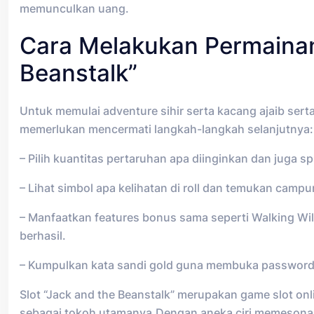
memunculkan uang.
Cara Melakukan Permainan
Beanstalk”
Untuk memulai adventure sihir serta kacang ajaib serta
memerlukan mencermati langkah-langkah selanjutnya:
– Pilih kuantitas pertaruhan apa diinginkan dan juga 
– Lihat simbol apa kelihatan di roll dan temukan cam
– Manfaatkan features bonus sama seperti Walking Wil
berhasil.
– Kumpulkan kata sandi gold guna membuka password h
Slot “Jack and the Beanstalk” merupakan game slot onl
sebagai tokoh utamanya.Dengan aneka ciri memesona s