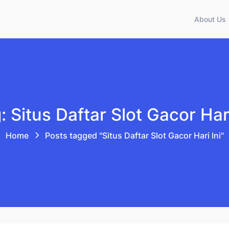
About Us
: Situs Daftar Slot Gacor Hari
Home
Posts tagged "Situs Daftar Slot Gacor Hari Ini"