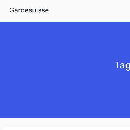
Skip to content
Gardesuisse
Tag