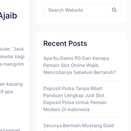
Asides
Ajaib
Recent Posts
uler, “Jack
ekedar bagi
Apa Itu Demo PG Dan Kenapa
pa mengirim
Pemain Slot Online Wajib
Mencobanya Sebelum Bertaruh?
gan kacang
Deposit Pulsa Tanpa Ribet:
if apa
Panduan Lengkap Judi Slot
Deposit Pulsa Untuk Pemain
Modern Di Indonesia
Serunya Bermain Mustang Gold
bertambah