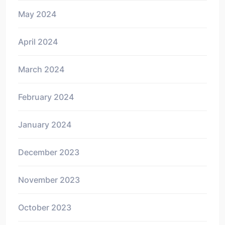
May 2024
April 2024
March 2024
February 2024
January 2024
December 2023
November 2023
October 2023