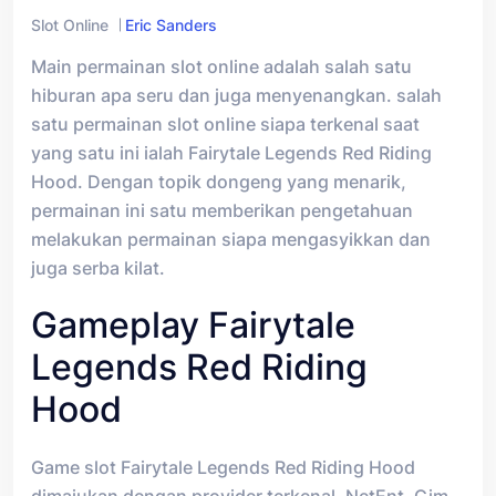
Slot Online
Eric Sanders
Main permainan slot online adalah salah satu
hiburan apa seru dan juga menyenangkan. salah
satu permainan slot online siapa terkenal saat
yang satu ini ialah Fairytale Legends Red Riding
Hood. Dengan topik dongeng yang menarik,
permainan ini satu memberikan pengetahuan
melakukan permainan siapa mengasyikkan dan
juga serba kilat.
Gameplay Fairytale
Legends Red Riding
Hood
Game slot Fairytale Legends Red Riding Hood