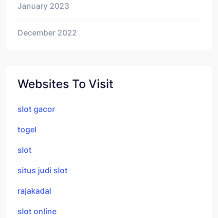
January 2023
December 2022
Websites To Visit
slot gacor
togel
slot
situs judi slot
rajakadal
slot online