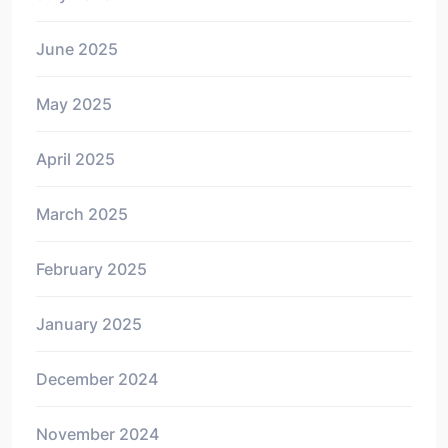
June 2025
May 2025
April 2025
March 2025
February 2025
January 2025
December 2024
November 2024