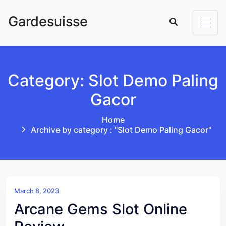
Skip to content
Gardesuisse
Category: Slot Demo Paling
Gacor
Home
Archive by category : "Slot Demo Paling Gacor"
March 8, 2023
Arcane Gems Slot Online