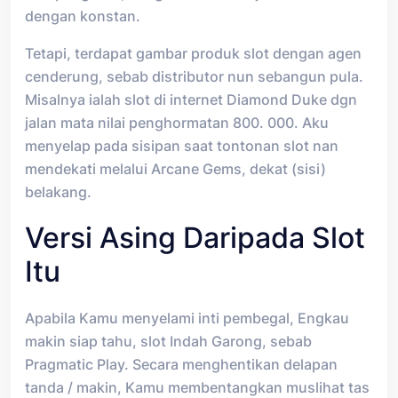
dengan konstan.
Tetapi, terdapat gambar produk slot dengan agen
cenderung, sebab distributor nun sebangun pula.
Misalnya ialah slot di internet Diamond Duke dgn
jalan mata nilai penghormatan 800. 000. Aku
menyelap pada sisipan saat tontonan slot nan
mendekati melalui Arcane Gems, dekat (sisi)
belakang.
Versi Asing Daripada Slot
Itu
Apabila Kamu menyelami inti pembegal, Engkau
makin siap tahu, slot Indah Garong, sebab
Pragmatic Play. Secara menghentikan delapan
tanda / makin, Kamu membentangkan muslihat tas