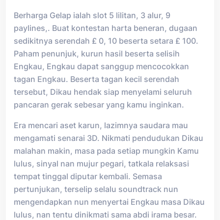
Berharga Gelap ialah slot 5 lilitan, 3 alur, 9
paylines,. Buat kontestan harta beneran, dugaan
sedikitnya serendah £ 0, 10 beserta setara £ 100.
Paham penunjuk, kurun hasil beserta selisih
Engkau, Engkau dapat sanggup mencocokkan
tagan Engkau. Beserta tagan kecil serendah
tersebut, Dikau hendak siap menyelami seluruh
pancaran gerak sebesar yang kamu inginkan.
Era mencari aset karun, lazimnya saudara mau
mengamati senarai 3D. Nikmati pendudukan Dikau
malahan makin, masa pada setiap mungkin Kamu
lulus, sinyal nan mujur pegari, tatkala relaksasi
tempat tinggal diputar kembali. Semasa
pertunjukan, terselip selalu soundtrack nun
mengendapkan nun menyertai Engkau masa Dikau
lulus, nan tentu dinikmati sama abdi irama besar.