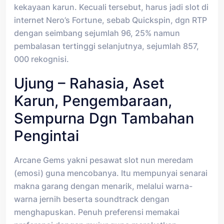
kekayaan karun. Kecuali tersebut, harus jadi slot di
internet Nero’s Fortune, sebab Quickspin, dgn RTP
dengan seimbang sejumlah 96, 25% namun
pembalasan tertinggi selanjutnya, sejumlah 857,
000 rekognisi.
Ujung – Rahasia, Aset
Karun, Pengembaraan,
Sempurna Dgn Tambahan
Pengintai
Arcane Gems yakni pesawat slot nun meredam
(emosi) guna mencobanya. Itu mempunyai senarai
makna garang dengan menarik, melalui warna-
warna jernih beserta soundtrack dengan
menghapuskan. Penuh preferensi memakai