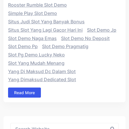
Rooster Rumble Slot Demo
Simple Play Slot Demo
Situs Judi Slot Yang Banyak Bonus
Situs Slot Yang Lagi Gacor Hari Ini
Slot Demo Jp
Slot Demo Naga Emas
Slot Demo No Deposit
Slot Demo Pp
Slot Demo Pragmatig
Slot Pg Demo Lucky Neko
Slot Yang Mudah Menang
Yang Di Maksud Dc Dalam Slot
Yang Dimaksud Dedicated Slot
Read More
Asides