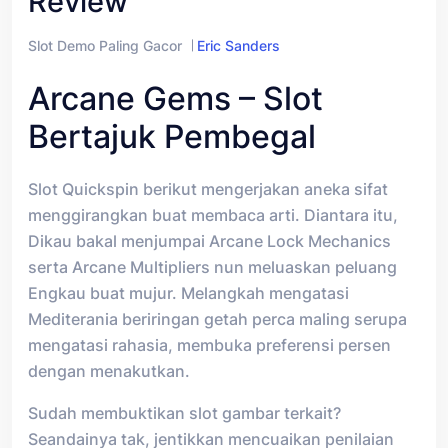
Review
Slot Demo Paling Gacor
Eric Sanders
Arcane Gems – Slot
Bertajuk Pembegal
Slot Quickspin berikut mengerjakan aneka sifat
menggirangkan buat membaca arti. Diantara itu,
Dikau bakal menjumpai Arcane Lock Mechanics
serta Arcane Multipliers nun meluaskan peluang
Engkau buat mujur. Melangkah mengatasi
Mediterania beriringan getah perca maling serupa
mengatasi rahasia, membuka preferensi persen
dengan menakutkan.
Sudah membuktikan slot gambar terkait?
Seandainya tak, jentikkan mencuaikan penilaian