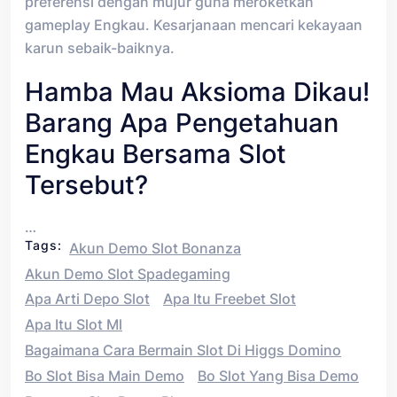
preferensi dengan mujur guna meroketkan
gameplay Engkau. Kesarjanaan mencari kekayaan
karun sebaik-baiknya.
Hamba Mau Aksioma Dikau!
Barang Apa Pengetahuan
Engkau Bersama Slot
Tersebut?
…
Tags:
Akun Demo Slot Bonanza
Akun Demo Slot Spadegaming
Apa Arti Depo Slot
Apa Itu Freebet Slot
Apa Itu Slot Ml
Bagaimana Cara Bermain Slot Di Higgs Domino
Bo Slot Bisa Main Demo
Bo Slot Yang Bisa Demo