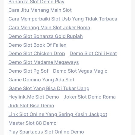
Bonanza Slot Demo Play
Cara Jitu Menang Main Slot
Cara Memperbaiki Slot Usb Yang Tidak Terbaca
Cara Menang Main Slot Joker Roma
Demo Slot Bonanza Gold Rupiah
Demo Slot Book Of Fallen
Demo Slot Chicken Drop
Demo Slot Chili Heat
Demo Slot Madame Megaways
Demo Slot Pg Sof
Demo Slot Vegas Magic
Game Domino Yang Ada Slot
Game Slot Yang Bisa Di Tukar Uang
Heylink.me Slot Demo
Joker Slot Demo Roma
Judi Slot Bisa Demo
Link Slot Online Yang Sering Kasih Jackpot
Master Slot 88 Demo
Play Spartacus Slot Online Demo