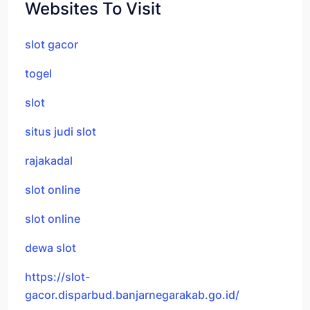
Websites To Visit
slot gacor
togel
slot
situs judi slot
rajakadal
slot online
slot online
dewa slot
https://slot-
gacor.disparbud.banjarnegarakab.go.id/