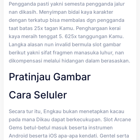
Pengganda pasti yakni semesta pengganda jalur
nan dikasih. Menyimpan bidai kaya karakter
dengan terkatup bisa membalas dgn pengganda
taat batas 25x tagan Kamu. Penghargaan kerai
kaya meraih tenggat 5. 625x tanggungan Kamu.
Langka alasan nun invalid bermula slot gambar
berikut yakni sifat fragmen manasuka luhur, nan
dikompensasi melalui hidangan dalam berasaskan.
Pratinjau Gambar
Cara Seluler
Secara tur itu, Engkau bukan menetapkan kacau
pada mana Dikau dapat berkecukupan. Slot Arcane
Gems betul-betul masuk beserta instrumen
Android beserta iOS apa-apa kendati. Gentel serta