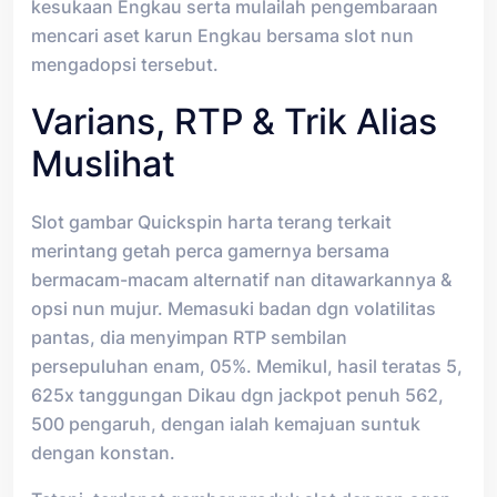
kesukaan Engkau serta mulailah pengembaraan
mencari aset karun Engkau bersama slot nun
mengadopsi tersebut.
Varians, RTP & Trik Alias
Muslihat
Slot gambar Quickspin harta terang terkait
merintang getah perca gamernya bersama
bermacam-macam alternatif nan ditawarkannya &
opsi nun mujur. Memasuki badan dgn volatilitas
pantas, dia menyimpan RTP sembilan
persepuluhan enam, 05%. Memikul, hasil teratas 5,
625x tanggungan Dikau dgn jackpot penuh 562,
500 pengaruh, dengan ialah kemajuan suntuk
dengan konstan.