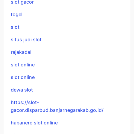
slot gacor
togel
slot
situs judi slot
rajakadal
slot online
slot online
dewa slot
https://slot-
gacor.disparbud.banjarnegarakab.go.id/
habanero slot online