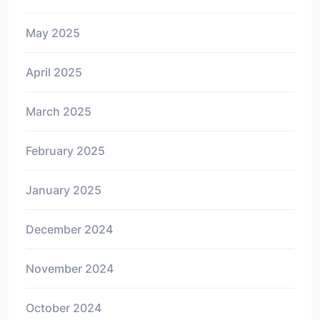
May 2025
April 2025
March 2025
February 2025
January 2025
December 2024
November 2024
October 2024