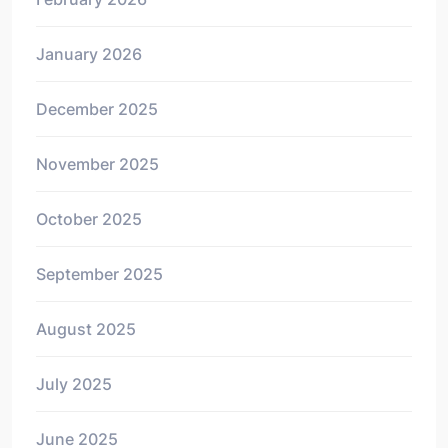
January 2026
December 2025
November 2025
October 2025
September 2025
August 2025
July 2025
June 2025