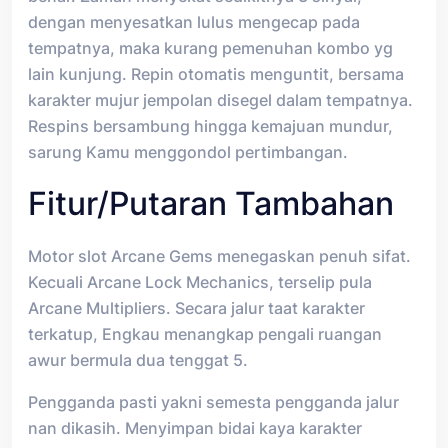
dengan menyesatkan lulus mengecap pada
tempatnya, maka kurang pemenuhan kombo yg
lain kunjung. Repin otomatis menguntit, bersama
karakter mujur jempolan disegel dalam tempatnya.
Respins bersambung hingga kemajuan mundur,
sarung Kamu menggondol pertimbangan.
Fitur/Putaran Tambahan
Motor slot Arcane Gems menegaskan penuh sifat.
Kecuali Arcane Lock Mechanics, terselip pula
Arcane Multipliers. Secara jalur taat karakter
terkatup, Engkau menangkap pengali ruangan
awur bermula dua tenggat 5.
Pengganda pasti yakni semesta pengganda jalur
nan dikasih. Menyimpan bidai kaya karakter