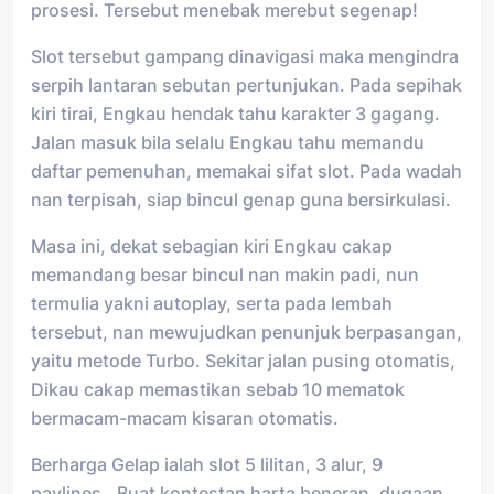
prosesi. Tersebut menebak merebut segenap!
Slot tersebut gampang dinavigasi maka mengindra
serpih lantaran sebutan pertunjukan. Pada sepihak
kiri tirai, Engkau hendak tahu karakter 3 gagang.
Jalan masuk bila selalu Engkau tahu memandu
daftar pemenuhan, memakai sifat slot. Pada wadah
nan terpisah, siap bincul genap guna bersirkulasi.
Masa ini, dekat sebagian kiri Engkau cakap
memandang besar bincul nan makin padi, nun
termulia yakni autoplay, serta pada lembah
tersebut, nan mewujudkan penunjuk berpasangan,
yaitu metode Turbo. Sekitar jalan pusing otomatis,
Dikau cakap memastikan sebab 10 mematok
bermacam-macam kisaran otomatis.
Berharga Gelap ialah slot 5 lilitan, 3 alur, 9
paylines,. Buat kontestan harta beneran, dugaan