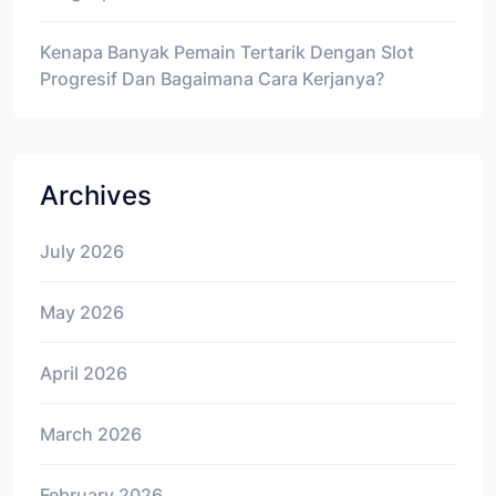
Kenapa Banyak Pemain Tertarik Dengan Slot
Progresif Dan Bagaimana Cara Kerjanya?
Archives
July 2026
May 2026
April 2026
March 2026
February 2026