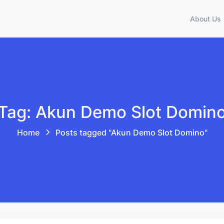
About Us
Tag: Akun Demo Slot Domin
Home
Posts tagged "Akun Demo Slot Domino"