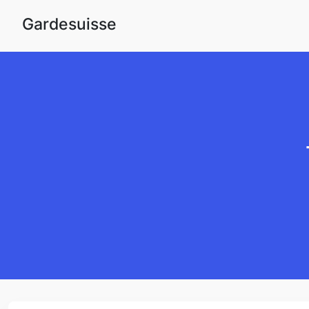
Skip to content
Gardesuisse