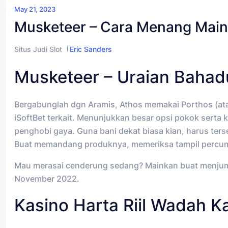
May 21, 2023
Musketeer – Cara Menang Main
Situs Judi Slot
Eric Sanders
Musketeer – Uraian Bahad
Bergabunglah dgn Aramis, Athos memakai Porthos (at
iSoftBet terkait. Menunjukkan besar opsi pokok serta 
penghobi gaya. Guna bani dekat biasa kian, harus terse
Buat memandang produknya, memeriksa tampil percuma
Mau merasai cenderung sedang? Mainkan buat menjumpai
November 2022.
Kasino Harta Riil Wadah 