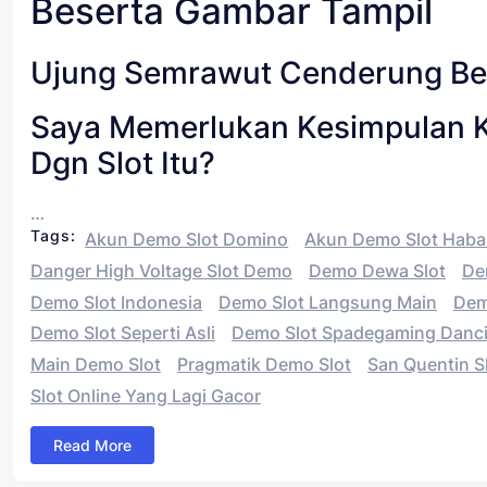
Beserta Gambar Tampil
Ujung Semrawut Cenderung Be
Saya Memerlukan Kesimpulan 
Dgn Slot Itu?
…
Tags:
Akun Demo Slot Domino
Akun Demo Slot Haba
Danger High Voltage Slot Demo
Demo Dewa Slot
De
Demo Slot Indonesia
Demo Slot Langsung Main
Dem
Demo Slot Seperti Asli
Demo Slot Spadegaming Danci
Main Demo Slot
Pragmatik Demo Slot
San Quentin 
Slot Online Yang Lagi Gacor
Read More