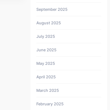
September 2025
August 2025
July 2025
June 2025
May 2025
April 2025
March 2025
February 2025