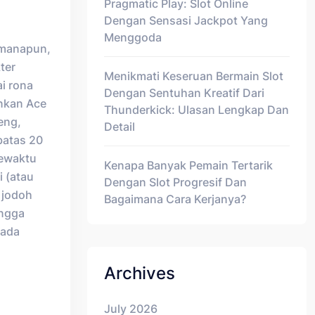
Pragmatic Play: Slot Online
Dengan Sensasi Jackpot Yang
Menggoda
aimanapun,
ter
Menikmati Keseruan Bermain Slot
i rona
Dengan Sentuhan Kreatif Dari
inkan Ace
Thunderkick: Ulasan Lengkap Dan
eng,
Detail
batas 20
Sewaktu
Kenapa Banyak Pemain Tertarik
i (atau
Dengan Slot Progresif Dan
 jodoh
Bagaimana Cara Kerjanya?
ingga
pada
Archives
July 2026