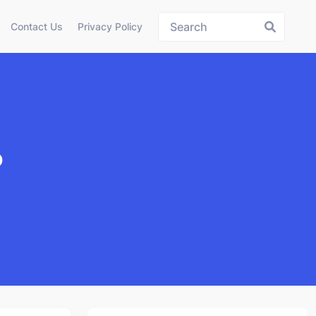
Contact Us
Privacy Policy
o