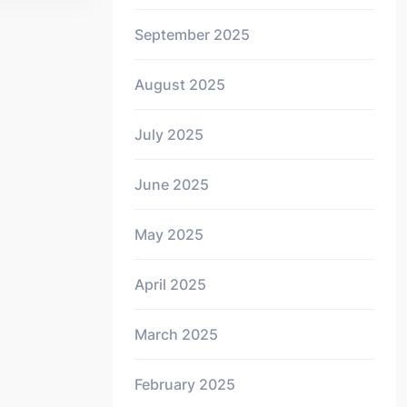
September 2025
August 2025
July 2025
June 2025
May 2025
April 2025
March 2025
February 2025