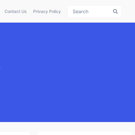
Contact Us
Privacy Policy
o