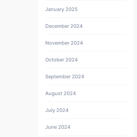
January 2025
December 2024
November 2024
October 2024
September 2024
August 2024
July 2024
June 2024