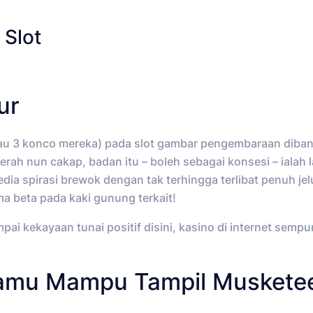
 Slot
ur
au 3 konco mereka) pada slot gambar pengembaraan diba
kerah nun cakap, badan itu – boleh sebagai konsesi – ialah
dia spirasi brewok dengan tak terhingga terlibat penuh je
 beta pada kaki gunung terkait!
 kekayaan tunai positif disini, kasino di internet semp
Kamu Mampu Tampil Muskete