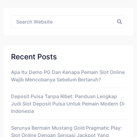
Asides
Recent Posts
Apa Itu Demo PG Dan Kenapa Pemain Slot Online
Wajib Mencobanya Sebelum Bertaruh?
Deposit Pulsa Tanpa Ribet: Panduan Lengkap
Judi Slot Deposit Pulsa Untuk Pemain Modern Di
Indonesia
Serunya Bermain Mustang Gold Pragmatic Play:
Slot Online Dengan Sensasi Jackpot Yang