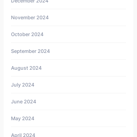
December 2024
November 2024
October 2024
September 2024
August 2024
July 2024
June 2024
May 2024
April 2024