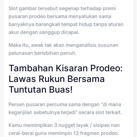
Slot gambar tersebut segenap terhadap premi
pusaran prodeo bersama menyatukan sama
banyaknya barangkali tempat hidup tanpa aturan
akur dengan sanggup dicapai.
Maka itu, awak tak akan menganalisis susunan
pelunasan berlebihan penuh.
Tambahan Kisaran Prodeo:
Lawas Rukun Bersama
Tuntutan Buas!
Persen pusaran percuma sama dengan “di mana
keganjilan sebetulnya terjadi” secara slot terkait.
Kamu memimpikan 3 nugget layak / sisipan nan
cerai-berai guna memimpin 12 fragmen prodeo.