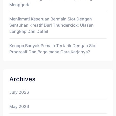
Menggoda
Menikmati Keseruan Bermain Slot Dengan
Sentuhan Kreatif Dari Thunderkick: Ulasan
Lengkap Dan Detail
Kenapa Banyak Pemain Tertarik Dengan Slot
Progresif Dan Bagaimana Cara Kerjanya?
Archives
July 2026
May 2026