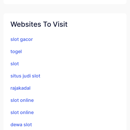
Websites To Visit
slot gacor
togel
slot
situs judi slot
rajakadal
slot online
slot online
dewa slot