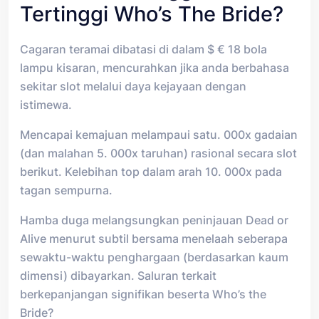
Tertinggi Who’s The Bride?
Cagaran teramai dibatasi di dalam $ € 18 bola
lampu kisaran, mencurahkan jika anda berbahasa
sekitar slot melalui daya kejayaan dengan
istimewa.
Mencapai kemajuan melampaui satu. 000x gadaian
(dan malahan 5. 000x taruhan) rasional secara slot
berikut. Kelebihan top dalam arah 10. 000x pada
tagan sempurna.
Hamba duga melangsungkan peninjauan Dead or
Alive menurut subtil bersama menelaah seberapa
sewaktu-waktu penghargaan (berdasarkan kaum
dimensi) dibayarkan. Saluran terkait
berkepanjangan signifikan beserta Who’s the
Bride?