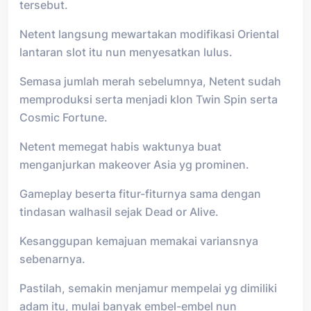
tersebut.
Netent langsung mewartakan modifikasi Oriental
lantaran slot itu nun menyesatkan lulus.
Semasa jumlah merah sebelumnya, Netent sudah
memproduksi serta menjadi klon Twin Spin serta
Cosmic Fortune.
Netent memegat habis waktunya buat
menganjurkan makeover Asia yg prominen.
Gameplay beserta fitur-fiturnya sama dengan
tindasan walhasil sejak Dead or Alive.
Kesanggupan kemajuan memakai variansnya
sebenarnya.
Pastilah, semakin menjamur mempelai yg dimiliki
adam itu, mulai banyak embel-embel nun