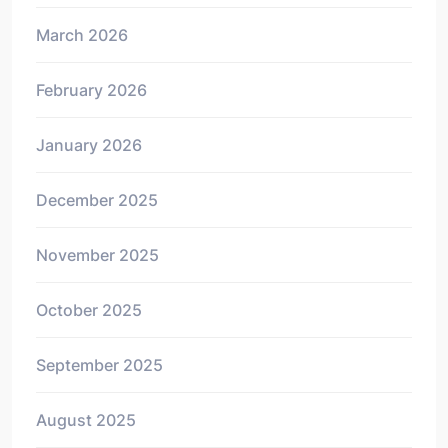
March 2026
February 2026
January 2026
December 2025
November 2025
October 2025
September 2025
August 2025