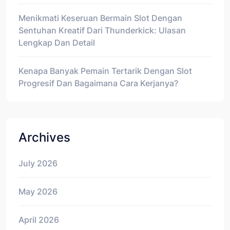
Menikmati Keseruan Bermain Slot Dengan
Sentuhan Kreatif Dari Thunderkick: Ulasan
Lengkap Dan Detail
Kenapa Banyak Pemain Tertarik Dengan Slot
Progresif Dan Bagaimana Cara Kerjanya?
Archives
July 2026
May 2026
April 2026