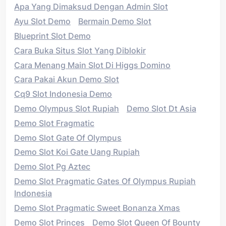
Apa Yang Dimaksud Dengan Admin Slot
Ayu Slot Demo
Bermain Demo Slot
Blueprint Slot Demo
Cara Buka Situs Slot Yang Diblokir
Cara Menang Main Slot Di Higgs Domino
Cara Pakai Akun Demo Slot
Cq9 Slot Indonesia Demo
Demo Olympus Slot Rupiah
Demo Slot Dt Asia
Demo Slot Fragmatic
Demo Slot Gate Of Olympus
Demo Slot Koi Gate Uang Rupiah
Demo Slot Pg Aztec
Demo Slot Pragmatic Gates Of Olympus Rupiah
Indonesia
Demo Slot Pragmatic Sweet Bonanza Xmas
Demo Slot Princes
Demo Slot Queen Of Bounty