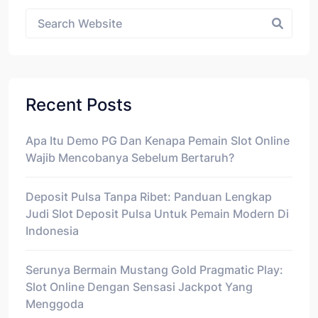
Asides
Recent Posts
Apa Itu Demo PG Dan Kenapa Pemain Slot Online
Wajib Mencobanya Sebelum Bertaruh?
Deposit Pulsa Tanpa Ribet: Panduan Lengkap
Judi Slot Deposit Pulsa Untuk Pemain Modern Di
Indonesia
Serunya Bermain Mustang Gold Pragmatic Play:
Slot Online Dengan Sensasi Jackpot Yang
Menggoda