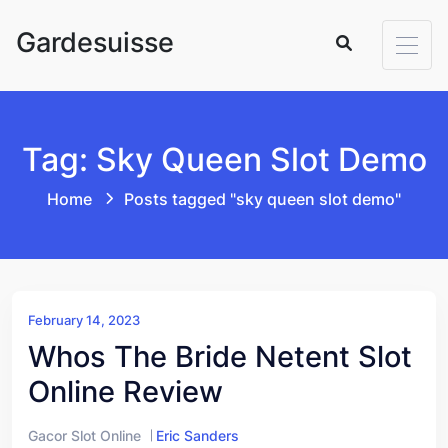
Skip to content
Gardesuisse
Tag: Sky Queen Slot Demo
Home
Posts tagged "sky queen slot demo"
February 14, 2023
Whos The Bride Netent Slot
Online Review
Gacor Slot Online
Eric Sanders