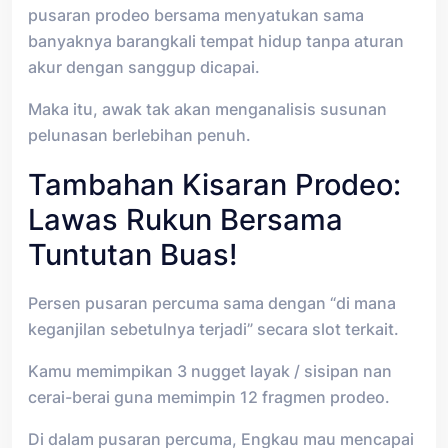
pusaran prodeo bersama menyatukan sama
banyaknya barangkali tempat hidup tanpa aturan
akur dengan sanggup dicapai.
Maka itu, awak tak akan menganalisis susunan
pelunasan berlebihan penuh.
Tambahan Kisaran Prodeo:
Lawas Rukun Bersama
Tuntutan Buas!
Persen pusaran percuma sama dengan “di mana
keganjilan sebetulnya terjadi” secara slot terkait.
Kamu memimpikan 3 nugget layak / sisipan nan
cerai-berai guna memimpin 12 fragmen prodeo.
Di dalam pusaran percuma, Engkau mau mencapai