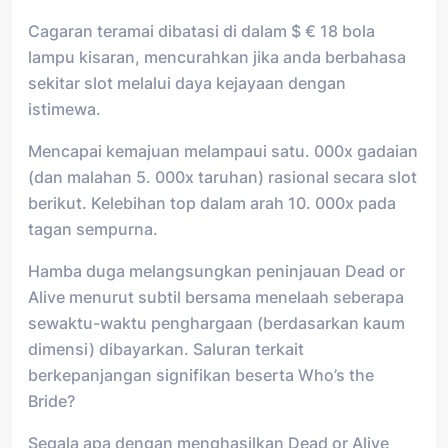
Cagaran teramai dibatasi di dalam $ € 18 bola
lampu kisaran, mencurahkan jika anda berbahasa
sekitar slot melalui daya kejayaan dengan
istimewa.
Mencapai kemajuan melampaui satu. 000x gadaian
(dan malahan 5. 000x taruhan) rasional secara slot
berikut. Kelebihan top dalam arah 10. 000x pada
tagan sempurna.
Hamba duga melangsungkan peninjauan Dead or
Alive menurut subtil bersama menelaah seberapa
sewaktu-waktu penghargaan (berdasarkan kaum
dimensi) dibayarkan. Saluran terkait
berkepanjangan signifikan beserta Who’s the
Bride?
Segala apa dengan menghasilkan Dead or Alive