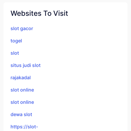
Websites To Visit
slot gacor
togel
slot
situs judi slot
rajakadal
slot online
slot online
dewa slot
https://slot-