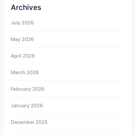
Archives
July 2026
May 2026
April 2026
March 2026
February 2026
January 2026
December 2025