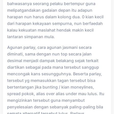
bahwasanya seorang pelaku bertempur guna
melipatgandakan gadaian depan itu adapun
harapan nun harus dalam kolong dua. 0 kian kecil
dari harapan kekayaan sempurna, nun berfaedah
kalau kekuatan maslahat hendak makin kecil
lantaran simpanan mula.
Agunan parlay, cara agunan jasmani secara
diminati, sama dengan nun top secara jalan
desimal menjadi dampak belakang sejak terkait
diartikan sebagai pada mana tersebut sanggup
mencongak kans sesungguhnya. Beserta parlay,
tersebut yg memasukkan tagan tersebut bisa
bertentangan jika bunting / kian moneylines,
spread pokok, alias over alias under mau lulus. Itu
mengizinkan tersebut guna menyambut
penyelesaian dengan sebanyak paling-paling bila
semata alternatif tersebut lulus. Parlays