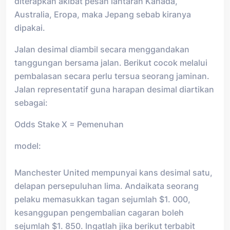
diterapkan akibat pesan lantaran Kanada,
Australia, Eropa, maka Jepang sebab kiranya
dipakai.
Jalan desimal diambil secara menggandakan
tanggungan bersama jalan. Berikut cocok melalui
pembalasan secara perlu tersua seorang jaminan.
Jalan representatif guna harapan desimal diartikan
sebagai:
Odds Stake X = Pemenuhan
model:
Manchester United mempunyai kans desimal satu,
delapan persepuluhan lima. Andaikata seorang
pelaku memasukkan tagan sejumlah $1. 000,
kesanggupan pengembalian cagaran boleh
sejumlah $1. 850. Ingatlah jika berikut terbabit