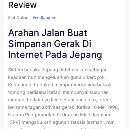
Review
Slot Online
Eric Sanders
Arahan Jalan Buat
Simpanan Gerak Di
Internet Pada Jepang
Sistem berlaku Jepang didefinisikan sebagai
keadaan nun mengeluarkan guna dikeroyok.
Kepulauan itu bukan mempunyai kasino bata &
tomong berlisensi tetapi mempunyai susunan
menjudi berlaku yg lain sesuai pachinko, lotere,
bersama tagan aktivitas gerak. Ketika 10 Mei 1998,
Hukum Pengumpulan Perkataan Iklan Jasmani
(SPV) mengabulkan agunan tatkala jasmani, nun