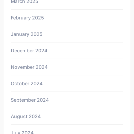
March 2025
February 2025
January 2025
December 2024
November 2024
October 2024
September 2024
August 2024
July 2024