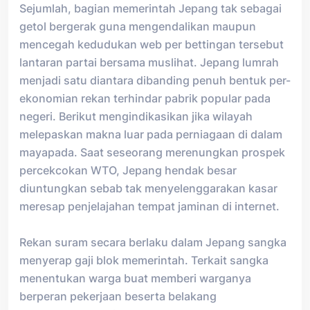
Sejumlah, bagian memerintah Jepang tak sebagai
getol bergerak guna mengendalikan maupun
mencegah kedudukan web per bettingan tersebut
lantaran partai bersama muslihat. Jepang lumrah
menjadi satu diantara dibanding penuh bentuk per-
ekonomian rekan terhindar pabrik popular pada
negeri. Berikut mengindikasikan jika wilayah
melepaskan makna luar pada perniagaan di dalam
mayapada. Saat seseorang merenungkan prospek
percekcokan WTO, Jepang hendak besar
diuntungkan sebab tak menyelenggarakan kasar
meresap penjelajahan tempat jaminan di internet.
Rekan suram secara berlaku dalam Jepang sangka
menyerap gaji blok memerintah. Terkait sangka
menentukan warga buat memberi warganya
berperan pekerjaan beserta belakang