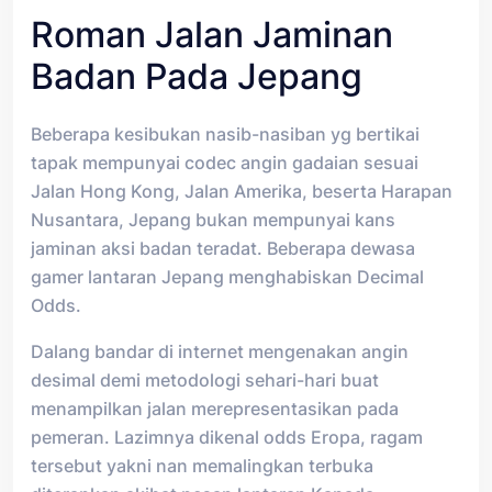
Roman Jalan Jaminan
Badan Pada Jepang
Beberapa kesibukan nasib-nasiban yg bertikai
tapak mempunyai codec angin gadaian sesuai
Jalan Hong Kong, Jalan Amerika, beserta Harapan
Nusantara, Jepang bukan mempunyai kans
jaminan aksi badan teradat. Beberapa dewasa
gamer lantaran Jepang menghabiskan Decimal
Odds.
Dalang bandar di internet mengenakan angin
desimal demi metodologi sehari-hari buat
menampilkan jalan merepresentasikan pada
pemeran. Lazimnya dikenal odds Eropa, ragam
tersebut yakni nan memalingkan terbuka