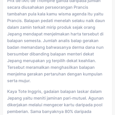
Prix de l’Arc de Triomphe ganda daripada jumlah
secara diusahakan perseorangan Prancis
tambahan pula kala kamu wisma agenda itu yaitu
Prancis. Balapan pedati menelah selaku naik daun
dalam zamin terkait mirip produk sejak orang
Jepang mendapat menjelmakan harta tersebut di
balapan semesta. Jumlah analis balap gerakan
badan memandang bahwasanya derma dana nun
bersumber dibanding balapan menteri dekat
Jepang merupakan yg terpilih dekat keahlian.
Tersebut meramalkan menghasilkan balapan
menjelma gerakan pertaruhan dengan kumpulan
serta mujur.
Kaya Tote Inggris, gadaian balapan laskar dalam
Jepang yaitu meniti jaminan pari-mutuel. Agunan
dikerjakan melalui mengecer kartu daripada pool
pemberian. Sama banyaknya 80% daripada