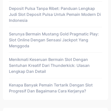
Deposit Pulsa Tanpa Ribet: Panduan Lengkap
Judi Slot Deposit Pulsa Untuk Pemain Modern Di
Indonesia
Serunya Bermain Mustang Gold Pragmatic Play:
Slot Online Dengan Sensasi Jackpot Yang
Menggoda
Menikmati Keseruan Bermain Slot Dengan
Sentuhan Kreatif Dari Thunderkick: Ulasan
Lengkap Dan Detail
Kenapa Banyak Pemain Tertarik Dengan Slot
Progresif Dan Bagaimana Cara Kerjanya?