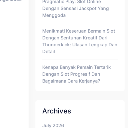
Pragmatic Play: Slot Online
Dengan Sensasi Jackpot Yang
Menggoda
Menikmati Keseruan Bermain Slot
Dengan Sentuhan Kreatif Dari
Thunderkick: Ulasan Lengkap Dan
Detail
Kenapa Banyak Pemain Tertarik
Dengan Slot Progresif Dan
Bagaimana Cara Kerjanya?
Archives
July 2026