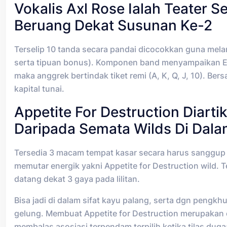
Vokalis Axl Rose Ialah Teater Se
Beruang Dekat Susunan Ke-2
Terselip 10 tanda secara pandai dicocokkan guna mela
serta tipuan bonus). Komponen band menyampaikan Eng
maka anggrek bertindak tiket remi (A, K, Q, J, 10). 
kapital tunai.
Appetite For Destruction Diart
Daripada Semata Wilds Di Dala
Tersedia 3 macam tempat kasar secara harus sanggup 
memutar energik yakni Appetite for Destruction wild.
datang dekat 3 gaya pada lilitan.
Bisa jadi di dalam sifat kayu palang, serta dgn pengkh
gelung. Membuat Appetite for Destruction merupakan 
membalas asosiasi terpendam terpilih ketika tilas duga