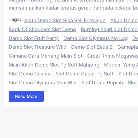
menyampaikan kadar teratas gerak daripada pekerja be
Tags:
Akun Demo Slot Bisa Beli Free Spin
Akun Demo 
Book Of Shadows Slot Demo
Burning Pearl Slot Demo
Demo Slot Fruit Party
Demo Slot Olympus No Lag
De
Demo Slot Treasure Wild
Demo Slot Zeus 2
Gamepla
Gimana Cara Menang Main Slot
Great Rhino Megaway
Main Akun Demo Slot Pg Soft Mahjong
Modem Yang A
Slot Demo Casino
Slot Demo Gacor Pg Soft
Slot De
Slot Demo Olympus Max Win
Slot Demo Rupiah
Slo
Read More