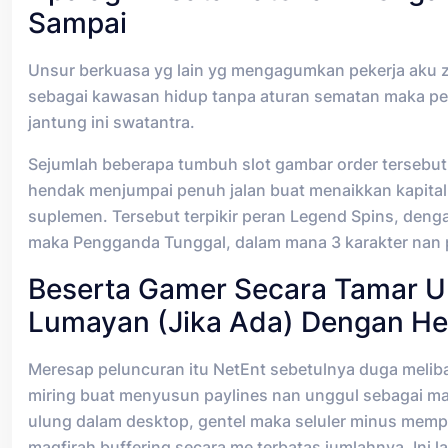
Sampai
Unsur berkuasa yg lain yg mengagumkan pekerja aku za
sebagai kawasan hidup tanpa aturan sematan maka pe
jantung ini swatantra.
Sejumlah beberapa tumbuh slot gambar order tersebut 
hendak menjumpai penuh jalan buat menaikkan kapita
suplemen. Tersebut terpikir peran Legend Spins, denga
maka Pengganda Tunggal, dalam mana 3 karakter nan p
Beserta Gamer Secara Tamar Un
Lumayan (jika Ada) Dengan He
Meresap peluncuran itu NetEnt sebetulnya duga meliba
miring buat menyusun paylines nan unggul sebagai ma
ulung dalam desktop, gentel maka seluler minus mem
magfirah buffering secara me terbatas jumlahnya. Ini 