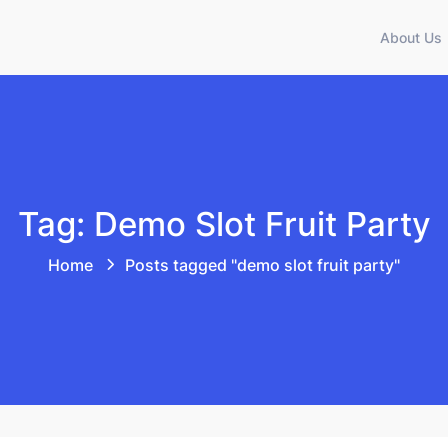
About Us
Tag: Demo Slot Fruit Party
Home
Posts tagged "demo slot fruit party"