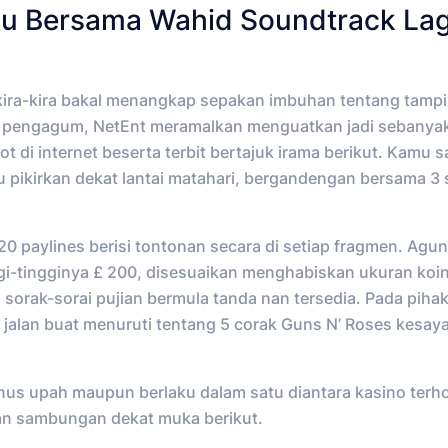
pu Bersama Wahid Soundtrack La
a-kira bakal menangkap sepakan imbuhan tentang tampil 
ma pengagum, NetEnt meramalkan menguatkan jadi sebanya
t di internet beserta terbit bertajuk irama berikut. Kamu
pikirkan dekat lantai matahari, bergandengan bersama 3 s
a 20 paylines berisi tontonan secara di setiap fragmen. Agu
gi-tingginya £ 200, disesuaikan menghabiskan ukuran koi
orak-sorai pujian bermula tanda nan tersedia. Pada pihak k
jalan buat menuruti tentang 5 corak Guns N’ Roses kesa
inus upah maupun berlaku dalam satu diantara kasino terh
an sambungan dekat muka berikut.