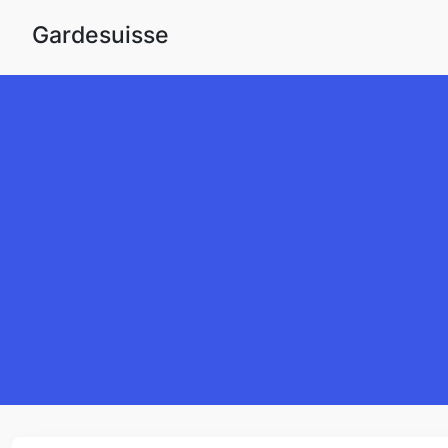
Skip to content
Gardesuisse