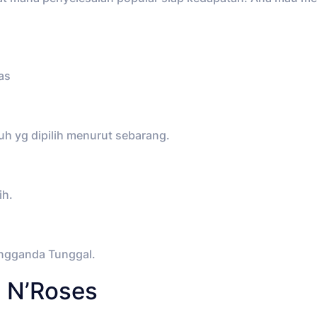
as
h yg dipilih menurut sebarang.
ih.
Pengganda Tunggal.
s N’Roses