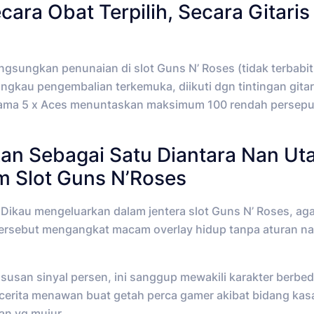
cara Obat Terpilih, Secara Gitaris
ngsungkan penunaian di slot Guns N’ Roses (tidak terbabit
kau pengembalian terkemuka, diikuti dgn tintingan gitar
Bersama 5 x Aces menuntaskan maksimum 100 rendah persepu
ikan Sebagai Satu Diantara Nan U
m Slot Guns N’Roses
Dikau mengeluarkan dalam jentera slot Guns N’ Roses, ag
 Tersebut mengangkat macam overlay hidup tanpa aturan na
ususan sinyal persen, ini sanggup mewakili karakter berbed
cerita menawan buat getah perca gamer akibat bidang kasa
an yg mujur.