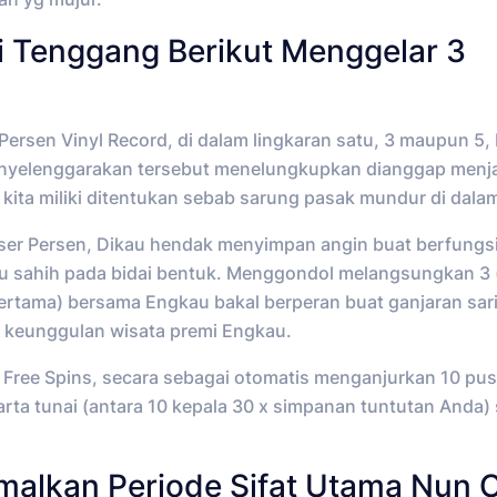
 Tenggang Berikut Menggelar 3
rsen Vinyl Record, di dalam lingkaran satu, 3 maupun 5, 
enyelenggarakan tersebut menelungkupkan dianggap menja
kita miliki ditentukan sebab sarung pasak mundur di dalam
ser Persen, Dikau hendak menyimpan angin buat berfungsi
ku sahih pada bidai bentuk. Menggondol melangsungkan 3 (
ertama) bersama Engkau bakal berperan buat ganjaran sari
 keunggulan wisata premi Engkau.
 Free Spins, secara sebagai otomatis menganjurkan 10 pu
ta tunai (antara 10 kepala 30 x simpanan tuntutan Anda)
malkan Periode Sifat Utama Nun 