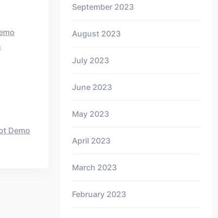
September 2023
Demo
August 2023
h
July 2023
June 2023
May 2023
lot Demo
April 2023
March 2023
February 2023