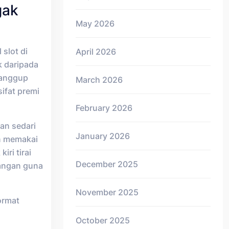
gak
May 2026
slot di
April 2026
k daripada
 sanggup
March 2026
ifat premi
February 2026
nan sedari
January 2026
n memakai
iri tirai
December 2025
yangan guna
November 2025
ormat
October 2025