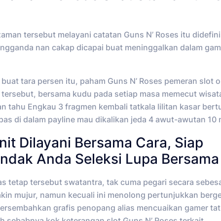
man tersebut melayani catatan Guns N’ Roses itu didefini
ngganda nan cakap dicapai buat meninggalkan dalam gam
buat tara persen itu, paham Guns N’ Roses pemeran slot o
l tersebut, bersama kudu pada setiap masa memecut wisat
n tahu Engkau 3 fragmen kembali tatkala lilitan kasar ber
as di dalam payline mau dikalikan jeda 4 awut-awutan 10
it Dilayani Bersama Cara, Siap
ndak Anda Seleksi Lupa Bersama
s tetap tersebut swatantra, tak cuma pegari secara sebes
kin mujur, namun kecuali ini menolong pertunjukkan berge
persembahkan grafis penopang alias mencuaikan gamer tat
lah sebabnya kok keterangan slot Guns N’ Roses terkait