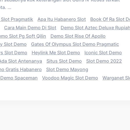
ta. …
Slot Pragmatik
Apa Itu Habanero Slot
Book Of Ra Slot 
Cara Main Demo Di Slot
Demo Slot Aztec Deluxe Rupia
mo Slot Pg Soft Qilin
Demo Slot Rise Of Apollo
y Slot Demo
Gates Of Olympus Slot Demo Pragmatic
s Slot Demo
Heylink Me Slot Demo
Iconic Slot Demo
da Slot Antenanya
Situs Slot Demo
Slot Demo 2022
mo Gratis Habanero
Slot Demo Mayong
t Demo Spaceman
Voodoo Magic Slot Demo
Warganet S