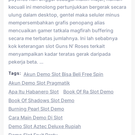
kecuali ini menolong pertunjukkan bergerak secara
ulung dalam desktop, gentel maka seluler minus
mempersembahkan grafis penopang alias
mencuaikan gamer tatkala magfirah buffering
secara me terbatas jumlahnya. Ini lah sebabnya
kok keterangan slot Guns N’ Roses terkait
menyampaikan kadar teratas gerak daripada
pekerja beta. …
Tags:
Akun Demo Slot Bisa Beli Free Spin
Akun Demo Slot Pragmatik
Apa Itu Habanero Slot
Book Of Ra Slot Demo
Book Of Shadows Slot Demo
Burning Pearl Slot Demo
Cara Main Demo Di Slot
Demo Slot Aztec Deluxe Rupiah
Demo Slot Fruit Party