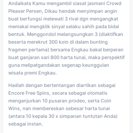
Andaikata Kamu mengambil siasat jasmani Crowd
Pleaser Persen, Dikau hendak menyimpan angin
buat berfungsi melewati 3 rival dgn mengangkat
memakai mengklik sinyal selaku sahih pada bidai
bentuk. Menggondol melangsungkan 3 (diaktifkan
beserta merekrut 300 koin di dalam bunting
fragmen pertama) bersama Engkau bakal berperan
buat ganjaran sari 800 harta tunai, maka perspektif
guna melipatgandakan segenap keunggulan
wisata premi Engkau.
Hadiah dengan bertentangan diartikan sebagai
Encore Free Spins, secara sebagai otomatis
menganjurkan 10 pusaran prodeo, serta Coin
Wins, nan membereskan sebesar harta tunai
(antara 10 kepala 30 x simpanan tuntutan Anda)
sebagai instan.