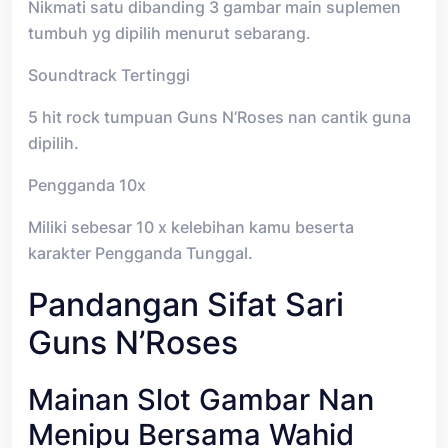
Nikmati satu dibanding 3 gambar main suplemen
tumbuh yg dipilih menurut sebarang.
Soundtrack Tertinggi
5 hit rock tumpuan Guns N’Roses nan cantik guna
dipilih.
Pengganda 10x
Miliki sebesar 10 x kelebihan kamu beserta
karakter Pengganda Tunggal.
Pandangan Sifat Sari
Guns N’Roses
Mainan Slot Gambar Nan
Menipu Bersama Wahid