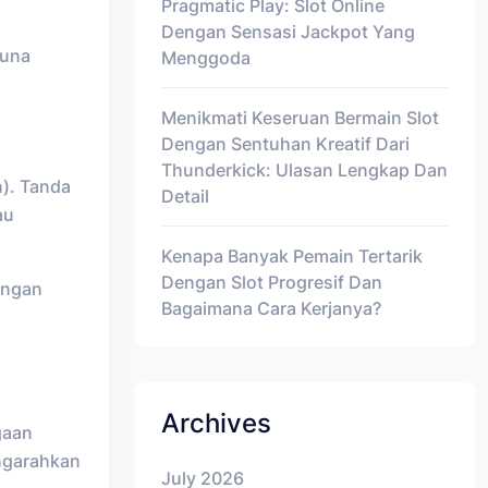
Pragmatic Play: Slot Online
Dengan Sensasi Jackpot Yang
guna
Menggoda
Menikmati Keseruan Bermain Slot
Dengan Sentuhan Kreatif Dari
Thunderkick: Ulasan Lengkap Dan
n). Tanda
Detail
au
Kenapa Banyak Pemain Tertarik
Dengan Slot Progresif Dan
ungan
Bagaimana Cara Kerjanya?
Archives
gaan
engarahkan
July 2026