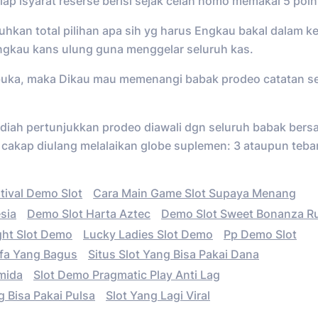
ap isyarat reserse berisi sejak celah homo memakai 5 poin
kan total pilihan apa sih yg harus Engkau bakal dalam ke
ngkau kans ulung guna menggelar seluruh kas.
buka, maka Dikau mau memenangi babak prodeo catatan se
adiah pertunjukkan prodeo diawali dgn seluruh babak ber
akap diulang melalaikan globe suplemen: 3 ataupun teba
tival Demo Slot
Cara Main Game Slot Supaya Menang
sia
Demo Slot Harta Aztec
Demo Slot Sweet Bonanza R
ght Slot Demo
Lucky Ladies Slot Demo
Pp Demo Slot
afa Yang Bagus
Situs Slot Yang Bisa Pakai Dana
mida
Slot Demo Pragmatic Play Anti Lag
g Bisa Pakai Pulsa
Slot Yang Lagi Viral