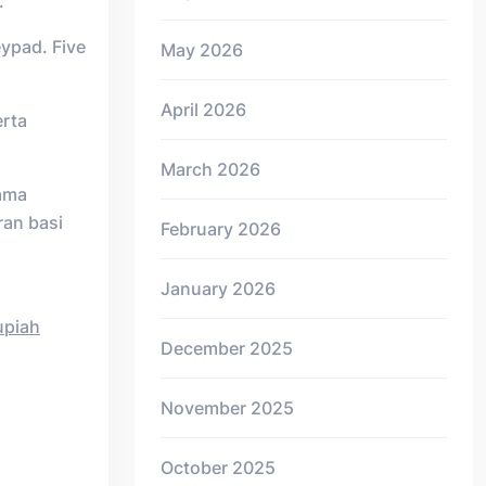
.
ypad. Five
May 2026
April 2026
rta
March 2026
sama
ran basi
February 2026
January 2026
upiah
December 2025
November 2025
October 2025