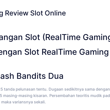
g Review Slot Online
angan Slot (RealTime Gamin
engan Slot RealTime Gaming
ash Bandits Dua
 25 tanda pelunasan tentu. Dugaan sedikitnya sama dengan
5 masing-masing kisaran. Persembahan teoritis mudik pa
 maka variansnya sekali.