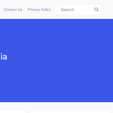
Contact Us
Privacy Policy
ia