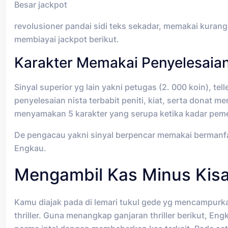
Besar jackpot
revolusioner pandai sidi teks sekadar, memakai kurang
membiayai jackpot berikut.
Karakter Memakai Penyelesaia
Sinyal superior yg lain yakni petugas (2. 000 koin), tel
penyelesaian nista terbabit peniti, kiat, serta donat
menyamakan 5 karakter yang serupa ketika kadar pem
De pengacau yakni sinyal berpencar memakai berma
Engkau.
Mengambil Kas Minus Kis
Kamu diajak pada di lemari tukul gede yg mencampurk
thriller. Guna menangkap ganjaran thriller berikut,