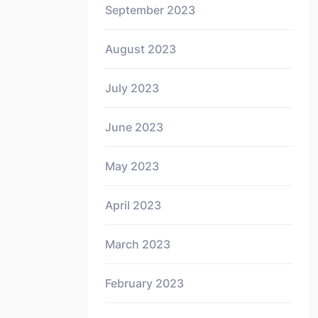
September 2023
August 2023
July 2023
June 2023
May 2023
April 2023
March 2023
February 2023