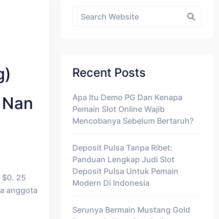
Asides
g)
Recent Posts
Apa Itu Demo PG Dan Kenapa
 Nan
Pemain Slot Online Wajib
Mencobanya Sebelum Bertaruh?
Deposit Pulsa Tanpa Ribet:
Panduan Lengkap Judi Slot
Deposit Pulsa Untuk Pemain
 $0. 25
Modern Di Indonesia
da anggota
Serunya Bermain Mustang Gold