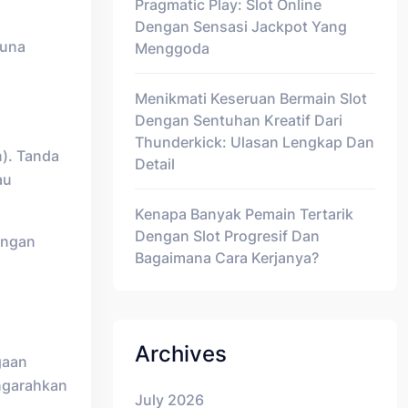
Pragmatic Play: Slot Online
Dengan Sensasi Jackpot Yang
guna
Menggoda
Menikmati Keseruan Bermain Slot
Dengan Sentuhan Kreatif Dari
Thunderkick: Ulasan Lengkap Dan
n). Tanda
Detail
au
Kenapa Banyak Pemain Tertarik
Dengan Slot Progresif Dan
ungan
Bagaimana Cara Kerjanya?
Archives
gaan
engarahkan
July 2026