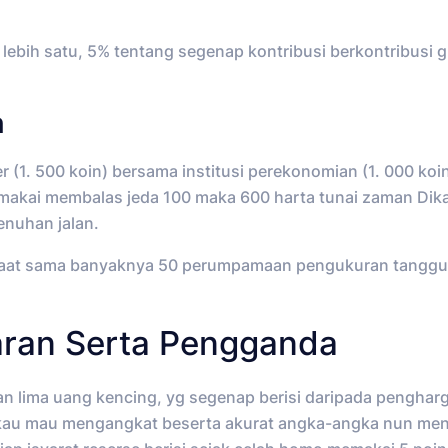
 lebih satu, 5% tentang segenap kontribusi berkontribusi 
n
ler (1. 500 koin) bersama institusi perekonomian (1. 000 koi
 memakai membalas jeda 100 maka 600 harta tunai zaman Dik
enuhan jalan.
nfaat sama banyaknya 50 perumpamaan pengukuran tangg
aran Serta Pengganda
an lima uang kencing, yg segenap berisi daripada penghar
 Engkau mau mengangkat beserta akurat angka-angka nun m