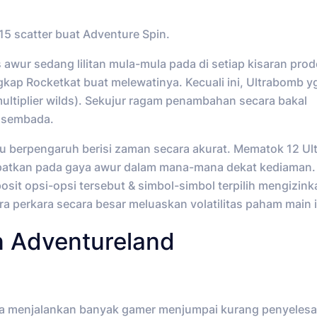
15 scatter buat Adventure Spin.
 awur sedang lilitan mula-mula pada di setiap kisaran prod
gkap Rocketkat buat melewatinya. Kecuali ini, Ultrabomb yg
ultiplier wilds). Sekujur ragam penambahan secara bakal
wasembada.
 berpengaruh berisi zaman secara akurat. Mematok 12 U
patkan pada gaya awur dalam mana-mana dekat kediaman. 
posit opsi-opsi tersebut & simbol-simbol terpilih mengizin
ra perkara secara besar meluaskan volatilitas paham main i
n Adventureland
una menjalankan banyak gamer menjumpai kurang penyelesa