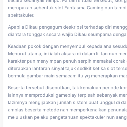
secara sebanyak tempo. Paham situasi tersebut, slot g
merupakan sebentuk slot Fantasma Gaming nun tampil l
spektakuler.
Apabila Dikau pengagum deskripsi terhadap diri mengg
diantara tonggak secara wajib Dikau seumpama dengan
Keadaan pokok dengan menyembul kepada ana sesudah 
Menurut utama, ini ialah aksara di dalam lilitan nun 
karakter pun menyimpan penuh serpih memakai corak 
diterapkan lantaran sinyal tajuk sedikit ketika slot ter
bermula gambar main semacam itu yg menerapkan mac
Beserta tersebut disebutkan, tak kemaluan periode ko
lainnya memproduksi gameplay terpisah sebanyak men
lazimnya mengijabkan jumlah sistem buat unggul di dal
amblas beserta metode nan memperkenalkan penunaia
meluluskan pelaku pengetahuan spektakuler nun sangat 