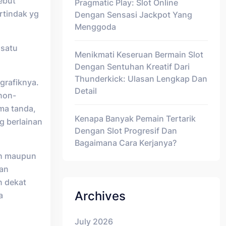
ebut
Pragmatic Play: Slot Online
rtindak yg
Dengan Sensasi Jackpot Yang
Menggoda
 satu
Menikmati Keseruan Bermain Slot
Dengan Sentuhan Kreatif Dari
Thunderkick: Ulasan Lengkap Dan
grafiknya.
Detail
 non-
ma tanda,
Kenapa Banyak Pemain Tertarik
yg berlainan
Dengan Slot Progresif Dan
Bagaimana Cara Kerjanya?
ah maupun
kan
n dekat
Archives
a
July 2026