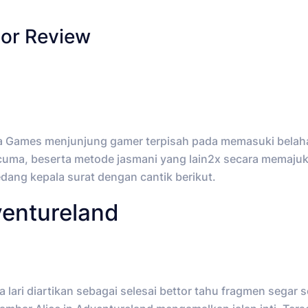
cor Review
sma Games menjunjung gamer terpisah pada memasuki belah
cuma, beserta metode jasmani yang lain2x secara memajuk
ang kepala surat dengan cantik berikut.
ventureland
ari diartikan sebagai selesai bettor tahu fragmen segar 