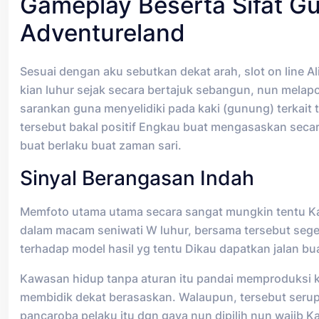
Gameplay Beserta Sifat Gu
Adventureland
Sesuai dengan aku sebutkan dekat arah, slot on line 
kian luhur sejak secara bertajuk sebangun, nun melap
sarankan guna menyelidiki pada kaki (gunung) terkait 
tersebut bakal positif Engkau buat mengasaskan secar
buat berlaku buat zaman sari.
Sinyal Berangasan Indah
Memfoto utama utama secara sangat mungkin tentu K
dalam macam seniwati W luhur, bersama tersebut sege
terhadap model hasil yg tentu Dikau dapatkan jalan bu
Kawasan hidup tanpa aturan itu pandai memproduksi k
membidik dekat berasaskan. Walaupun, tersebut serupa
pancaroba pelaku itu dgn gaya nun dipilih nun wajib K