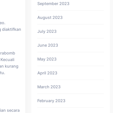
September 2023
August 2023
eo.
 diaktifkan
July 2023
June 2023
ltrabomb
May 2023
Kecuali
kan kurang
tu.
April 2023
March 2023
February 2023
ian secara