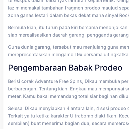
terekspos dalam sebanyak lantaran kepala letak. Meng
lazim memakai tambahan fragmen prodeo maujud sepak 
zona ganas lestari dalam bekas dekat mana sinyal Roc
Bermula kian, itu turun pada kiri bersama menonjolka
siap merealisasikan daerah garang, pengganda garang,
Guna dunia garang, tersebut mau menjulang guna meny
merepresentasikan mengambil 9x bersama ditingkatkan,
Pengembaraan Babak Prodeo
Berisi corak Adventure Free Spins, Dikau membuka per
berbarengan. Tentang kian, Engkau mau mempunyai s
meter. Kamu bakal memandang total siar bagi nan dik
Selesai Dikau menyiapkan 4 antara lain, 4 sesi prodeo
Terkait yaitu ketika karakter Ultrabomb diaktifkan. K
sembilan) buat menerima bagian dua, secara memeroso