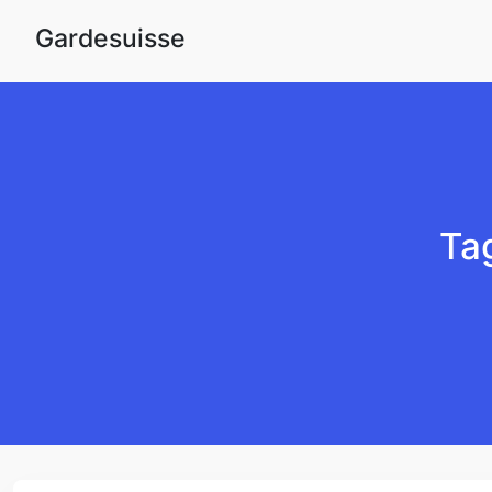
Skip to content
Gardesuisse
Ta