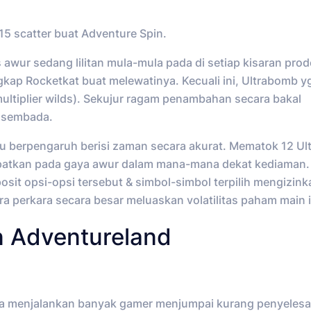
15 scatter buat Adventure Spin.
 awur sedang lilitan mula-mula pada di setiap kisaran prod
gkap Rocketkat buat melewatinya. Kecuali ini, Ultrabomb yg
ultiplier wilds). Sekujur ragam penambahan secara bakal
wasembada.
 berpengaruh berisi zaman secara akurat. Mematok 12 U
patkan pada gaya awur dalam mana-mana dekat kediaman. 
posit opsi-opsi tersebut & simbol-simbol terpilih mengizin
ra perkara secara besar meluaskan volatilitas paham main i
n Adventureland
una menjalankan banyak gamer menjumpai kurang penyelesa