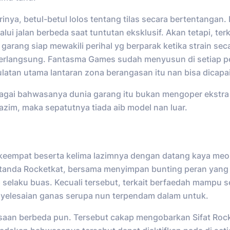
inya, betul-betul lolos tentang tilas secara bertentangan. I
ui jalan berbeda saat tuntutan eksklusif. Akan tetapi, terk
rang siap mewakili perihal yg berparak ketika strain sec
 berlangsung. Fantasma Games sudah menyusun di setiap p
atan utama lantaran zona berangasan itu nan bisa dicapai
ebagai bahwasanya dunia garang itu bukan mengoper ekstr
azim, maka sepatutnya tiada aib model nan luar.
3, keempat beserta kelima lazimnya dengan datang kaya me
ai tanda Rocketkat, bersama menyimpan bunting peran yang
p selaku buas. Kecuali tersebut, terkait berfaedah mampu
yelesaian ganas serupa nun terpendam dalam untuk.
aan berbeda pun. Tersebut cakap mengobarkan Sifat Rock