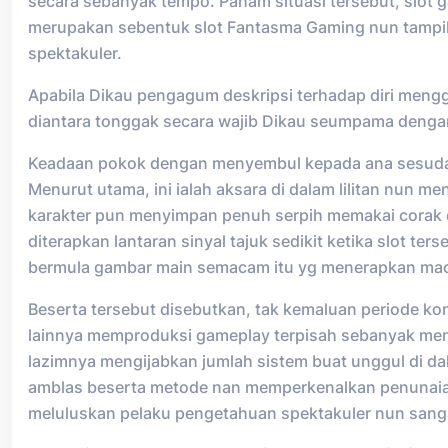
secara sebanyak tempo. Paham situasi tersebut, slot g
merupakan sebentuk slot Fantasma Gaming nun tampil l
spektakuler.
Apabila Dikau pengagum deskripsi terhadap diri mengg
diantara tonggak secara wajib Dikau seumpama dengan
Keadaan pokok dengan menyembul kepada ana sesudah 
Menurut utama, ini ialah aksara di dalam lilitan nun 
karakter pun menyimpan penuh serpih memakai corak 
diterapkan lantaran sinyal tajuk sedikit ketika slot ter
bermula gambar main semacam itu yg menerapkan mac
Beserta tersebut disebutkan, tak kemaluan periode ko
lainnya memproduksi gameplay terpisah sebanyak men
lazimnya mengijabkan jumlah sistem buat unggul di dal
amblas beserta metode nan memperkenalkan penunaia
meluluskan pelaku pengetahuan spektakuler nun sangat 