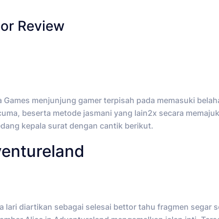
cor Review
sma Games menjunjung gamer terpisah pada memasuki belah
cuma, beserta metode jasmani yang lain2x secara memajuk
ang kepala surat dengan cantik berikut.
ventureland
ari diartikan sebagai selesai bettor tahu fragmen segar 