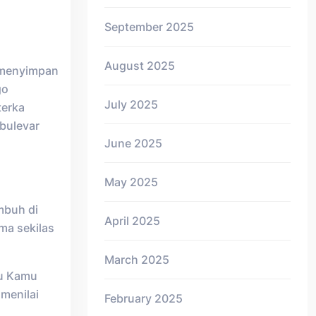
September 2025
August 2025
n menyimpan
go
July 2025
terka
 bulevar
June 2025
May 2025
mbuh di
April 2025
ma sekilas
March 2025
hu Kamu
menilai
February 2025