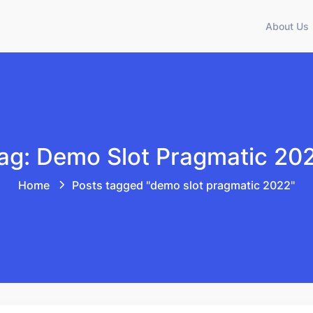
About Us
ag: Demo Slot Pragmatic 20
Home
Posts tagged "demo slot pragmatic 2022"