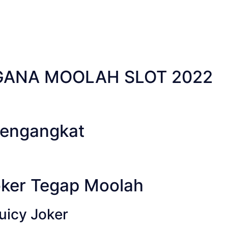
EGANA MOOLAH SLOT 2022
 Mengangkat
oker Tegap Moolah
uicy Joker