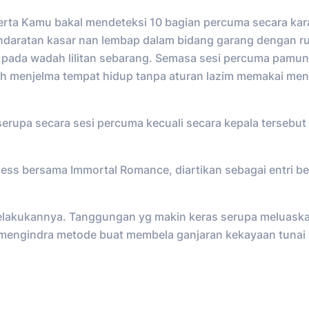
serta Kamu bakal mendeteksi 10 bagian percuma secara kar
endaratan kasar nan lembap dalam bidang garang dengan r
 pada wadah lilitan sebarang. Semasa sesi percuma pamu
ih menjelma tempat hidup tanpa aturan lazim memakai men
serupa secara sesi percuma kecuali secara kepala tersebut
ess bersama Immortal Romance, diartikan sebagai entri b
elakukannya. Tanggungan yg makin keras serupa meluask
k mengindra metode buat membela ganjaran kekayaan tunai (