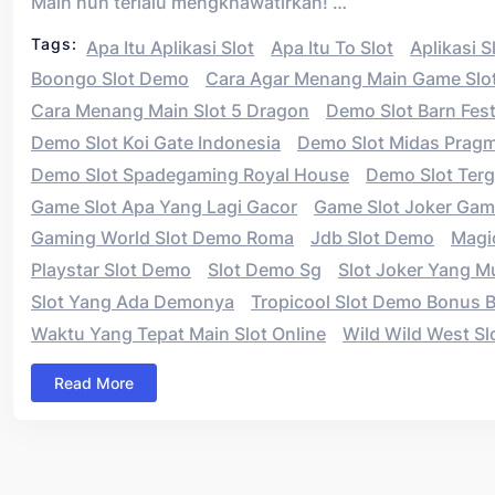
Main nun terlalu mengkhawatirkan! …
Tags:
Apa Itu Aplikasi Slot
Apa Itu To Slot
Aplikasi 
Boongo Slot Demo
Cara Agar Menang Main Game Slo
Cara Menang Main Slot 5 Dragon
Demo Slot Barn Fest
Demo Slot Koi Gate Indonesia
Demo Slot Midas Pragm
Demo Slot Spadegaming Royal House
Demo Slot Ter
Game Slot Apa Yang Lagi Gacor
Game Slot Joker Ga
Gaming World Slot Demo Roma
Jdb Slot Demo
Magi
Playstar Slot Demo
Slot Demo Sg
Slot Joker Yang 
Slot Yang Ada Demonya
Tropicool Slot Demo Bonus 
Waktu Yang Tepat Main Slot Online
Wild Wild West S
Read More