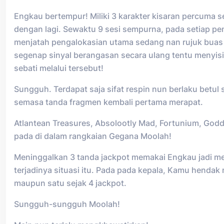
Engkau bertempur! Miliki 3 karakter kisaran percuma 
dengan lagi. Sewaktu 9 sesi sempurna, pada setiap p
menjatah pengalokasian utama sedang nan rujuk buas
segenap sinyal berangasan secara ulang tentu menyis
sebati melalui tersebut!
Sungguh. Terdapat saja sifat respin nun berlaku betul 
semasa tanda fragmen kembali pertama merapat.
Atlantean Treasures, Absolootly Mad, Fortunium, Godd
pada di dalam rangkaian Gegana Moolah!
Meninggalkan 3 tanda jackpot memakai Engkau jadi m
terjadinya situasi itu. Pada pada kepala, Kamu henda
maupun satu sejak 4 jackpot.
Sungguh-sungguh Moolah!