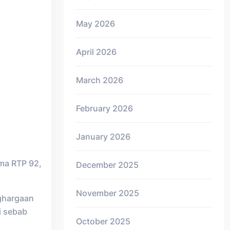
May 2026
April 2026
March 2026
February 2026
January 2026
ma RTP 92,
December 2025
November 2025
nghargaan
i sebab
October 2025