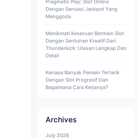
Pragmatic Play: Slot Online
Dengan Sensasi Jackpot Yang
Menggoda
Menikmati Keseruan Bermain Slot
Dengan Sentuhan Kreatif Dari
Thunderkick: Ulasan Lengkap Dan
Detail
Kenapa Banyak Pemain Tertarik
Dengan Slot Progresif Dan
Bagaimana Cara Kerjanya?
Archives
July 2026