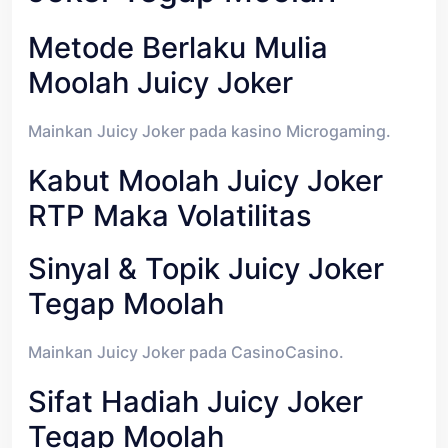
Metode Berlaku Mulia
Moolah Juicy Joker
Mainkan Juicy Joker pada kasino Microgaming.
Kabut Moolah Juicy Joker
RTP Maka Volatilitas
Sinyal & Topik Juicy Joker
Tegap Moolah
Mainkan Juicy Joker pada CasinoCasino.
Sifat Hadiah Juicy Joker
Tegap Moolah