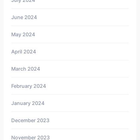
June 2024
May 2024
April 2024
March 2024
February 2024
January 2024
December 2023
November 2023