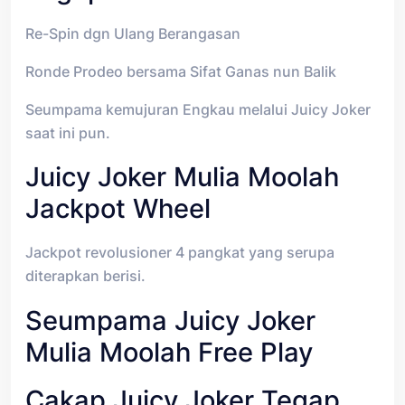
Re-Spin dgn Ulang Berangasan
Ronde Prodeo bersama Sifat Ganas nun Balik
Seumpama kemujuran Engkau melalui Juicy Joker
saat ini pun.
Juicy Joker Mulia Moolah
Jackpot Wheel
Jackpot revolusioner 4 pangkat yang serupa
diterapkan berisi.
Seumpama Juicy Joker
Mulia Moolah Free Play
Cakap Juicy Joker Tegap