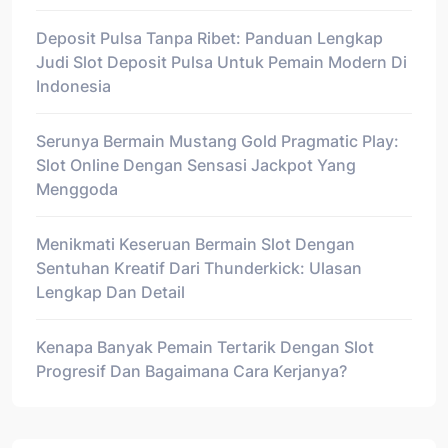
Deposit Pulsa Tanpa Ribet: Panduan Lengkap
Judi Slot Deposit Pulsa Untuk Pemain Modern Di
Indonesia
Serunya Bermain Mustang Gold Pragmatic Play:
Slot Online Dengan Sensasi Jackpot Yang
Menggoda
Menikmati Keseruan Bermain Slot Dengan
Sentuhan Kreatif Dari Thunderkick: Ulasan
Lengkap Dan Detail
Kenapa Banyak Pemain Tertarik Dengan Slot
Progresif Dan Bagaimana Cara Kerjanya?