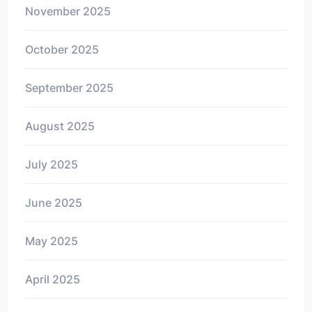
November 2025
October 2025
September 2025
August 2025
July 2025
June 2025
May 2025
April 2025