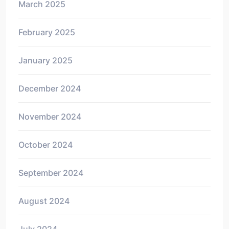
March 2025
February 2025
January 2025
December 2024
November 2024
October 2024
September 2024
August 2024
July 2024