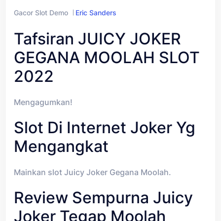
Gacor Slot Demo
Eric Sanders
Tafsiran JUICY JOKER
GEGANA MOOLAH SLOT
2022
Mengagumkan!
Slot Di Internet Joker Yg
Mengangkat
Mainkan slot Juicy Joker Gegana Moolah.
Review Sempurna Juicy
Joker Tegap Moolah