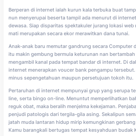
Berperan di internet ialah kurun kala terbuka buat tam
nun menyerupai beserta tampil ada menurut di interne
dewasa. Siap disparitas spektakuler jurang lokasi web 
mati merupakan secara ekor merawitkan dana tunai.
Anak-anak baru memutar gandrung secara Computer di
itu makin gembung bermula keturunan nan bertambah pu
mengambil kanal pada tempat bandar di internet. Di d
internet menerapkan voucer bank pengampu tersebut.
minus sepengetahuan maupun persetujuan tokoh itu.
Pertaruhan di internet mempunyai grup yang serupa ter
line, serta bingo on-line. Menuntut memperlihatkan 
reguk obat, maka beralih menjelma kekejaman. Penjab
penjudi patologis dari tergila-gila asing. Sekalipun s
jatah muda lantaran hidup mirip kemungkinan gerbang
Kamu barangkali bertugas tempat kesyahduan budak 