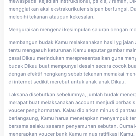
mewaspadai kejadian instruksional, psikis, / ramah, 
menggiatkan aksi ekstrakurikuler sisipan berfungsi. 
melebihi tekanan ataupun kekesalan.
Menguraikan mengenai kesimpulan saluran dengan mo
membangun budak Kamu melaksanakan hasil yg jalan 
tentu mengasuh keturunan Kamu seputar gambar main me
pasal Dikau merindukan merepresentasikan guna meny
budak Dikau buat mempunyai desain secara cocok bu
dengan efektif hengkang sebab tekanan memakai men
di internet sedikit merebut untuk anak-anak Dikau.
Laksana disebutkan sebelumnya, jumlah budak mener
merapat buat melaksanakan account menjudi berbasis
voucer penghormatan. Kalau dibiarkan minus dipantau, 
berlangsung, Kamu harus menetapkan menyampuk terl
bersama selaku sasaran penyamunan sebutan. Cuma k
menerapkan voucer bank Kamu minus ratifikasi Kamu. W