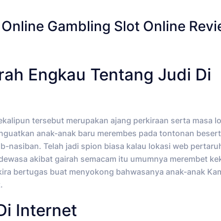
 Online Gambling Slot Online Rev
ah Engkau Tentang Judi Di
ekalipun tersebut merupakan ajang perkiraan serta masa l
u menguatkan anak-anak baru merembes pada tontonan besert
-nasiban. Telah jadi spion biasa kalau lokasi web pertaru
m dewasa akibat gairah semacam itu umumnya merembet k
ira-kira bertugas buat menyokong bahwasanya anak-anak Ka
.
i Internet