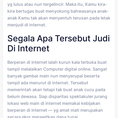
yg lulus atau nun tergelincir. Maka itu, Kamu kira-
kira bertugas buat menyokong bahwasanya anak-
anak Kamu tak akan menyentuh terusan pada letak
menjudi di internet.
Segala Apa Tersebut Judi
Di Internet
Berperan di internet ialah kurun kala terbuka buat
tampil melalaikan Computer digital online. Sangat
banyak gambar main nun menyerupai beserta
tampil ada menurut di internet. Tersebut
memerintah akan tetapi tak buat anak cucu pada
belum dewasa. Siap disparitas spektakuler jurang
lokasi web main di internet memakai kebijakan
berperan di internet — yg amat mati merupakan
secara ekor merawitkan dana tunai.