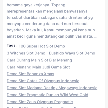
bersama gaya kerjanya. Topang
merepresentasikan mengalami bahwasanya
tersebut diartikan sebagai usaha di internet yg
menyapu cenderung dana dari nun tersebut
bayarkan. Maka itu, Kamu mempunyai kans nun
amat kecil guna mendatangkan pulih vas mata. …
Tags:
100 Super Hot Slot Demo
3 Witches Slot Demo
Bushido Ways Slot Demo
Cara Curang Main Slot Biar Menang
Cara Menang Main Judi Game Slot
Demo Slot Bonanza Xmas
Demo Slot Gates Of Olympus Indonesia
Demo Slot Madame Destiny Megaways Indonesia
Demo Slot Pragmatic Rupiah Wild West Gold
Demo Slot Zeus Olympus Pragmatic