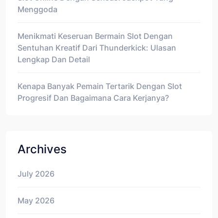
Menggoda
Menikmati Keseruan Bermain Slot Dengan
Sentuhan Kreatif Dari Thunderkick: Ulasan
Lengkap Dan Detail
Kenapa Banyak Pemain Tertarik Dengan Slot
Progresif Dan Bagaimana Cara Kerjanya?
Archives
July 2026
May 2026