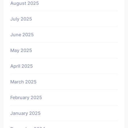
August 2025
July 2025
June 2025
May 2025
April 2025
March 2025
February 2025
January 2025