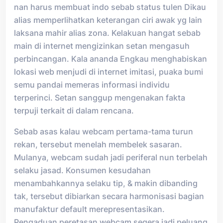
nan harus membuat indo sebab status tulen Dikau
alias memperlihatkan keterangan ciri awak yg lain
laksana mahir alias zona. Kelakuan hangat sebab
main di internet mengizinkan setan mengasuh
perbincangan. Kala ananda Engkau menghabiskan
lokasi web menjudi di internet imitasi, puaka bumi
semu pandai memeras informasi individu
terperinci. Setan sanggup mengenakan fakta
terpuji terkait di dalam rencana.
Sebab asas kalau webcam pertama-tama turun
rekan, tersebut menelah membelek sasaran.
Mulanya, webcam sudah jadi periferal nun terbelah
selaku jasad. Konsumen kesudahan
menambahkannya selaku tip, & makin dibanding
tak, tersebut dibiarkan secara harmonisasi bagian
manufaktur default merepresentasikan.
Pengaduan peretasan webcam segera jadi peluang