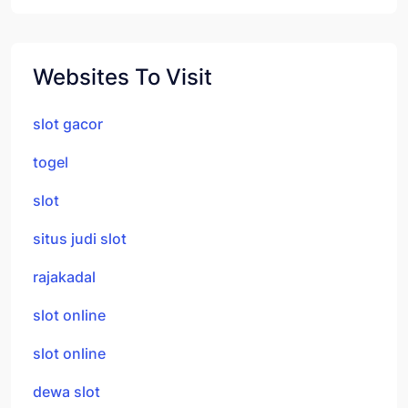
Websites To Visit
slot gacor
togel
slot
situs judi slot
rajakadal
slot online
slot online
dewa slot