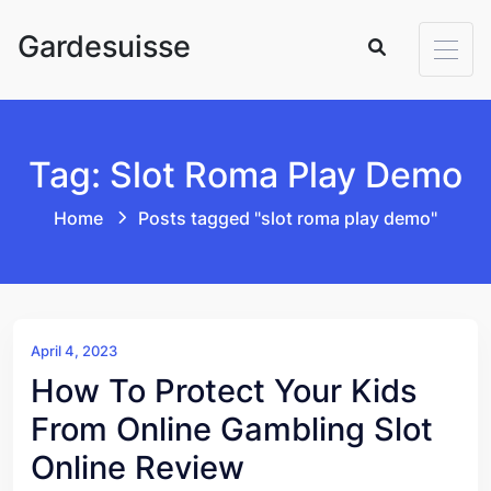
Skip to content
Gardesuisse
Tag: Slot Roma Play Demo
Home
Posts tagged "slot roma play demo"
April 4, 2023
How To Protect Your Kids
From Online Gambling Slot
Online Review