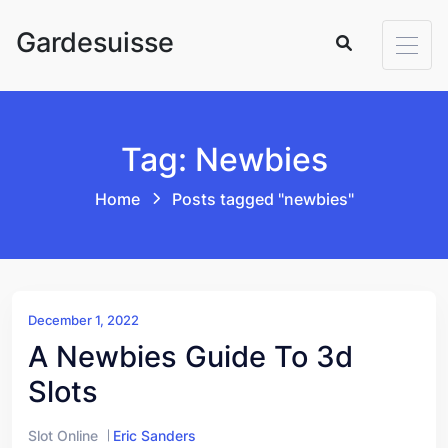
Skip to content
Gardesuisse
Tag: Newbies
Home
Posts tagged "newbies"
December 1, 2022
A Newbies Guide To 3d
Slots
Slot Online
Eric Sanders