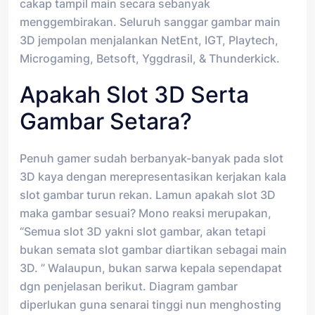
cakap tampil main secara sebanyak
menggembirakan. Seluruh sanggar gambar main
3D jempolan menjalankan NetEnt, IGT, Playtech,
Microgaming, Betsoft, Yggdrasil, & Thunderkick.
Apakah Slot 3D Serta
Gambar Setara?
Penuh gamer sudah berbanyak-banyak pada slot
3D kaya dengan merepresentasikan kerjakan kala
slot gambar turun rekan. Lamun apakah slot 3D
maka gambar sesuai? Mono reaksi merupakan,
“Semua slot 3D yakni slot gambar, akan tetapi
bukan semata slot gambar diartikan sebagai main
3D. ” Walaupun, bukan sarwa kepala sependapat
dgn penjelasan berikut. Diagram gambar
diperlukan guna senarai tinggi nun menghosting