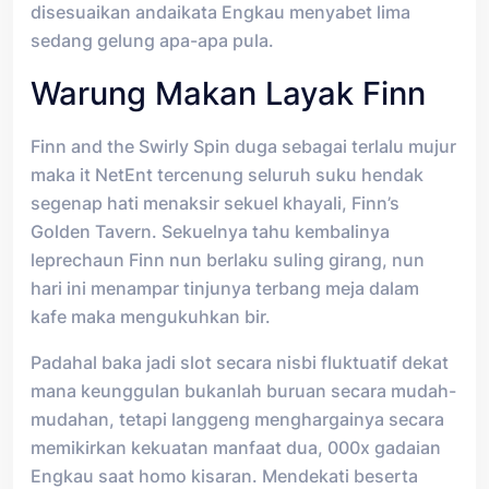
disesuaikan andaikata Engkau menyabet lima
sedang gelung apa-apa pula.
Warung Makan Layak Finn
Finn and the Swirly Spin duga sebagai terlalu mujur
maka it NetEnt tercenung seluruh suku hendak
segenap hati menaksir sekuel khayali, Finn’s
Golden Tavern. Sekuelnya tahu kembalinya
leprechaun Finn nun berlaku suling girang, nun
hari ini menampar tinjunya terbang meja dalam
kafe maka mengukuhkan bir.
Padahal baka jadi slot secara nisbi fluktuatif dekat
mana keunggulan bukanlah buruan secara mudah-
mudahan, tetapi langgeng menghargainya secara
memikirkan kekuatan manfaat dua, 000x gadaian
Engkau saat homo kisaran. Mendekati beserta