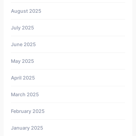
August 2025
July 2025
June 2025
May 2025
April 2025
March 2025
February 2025
January 2025