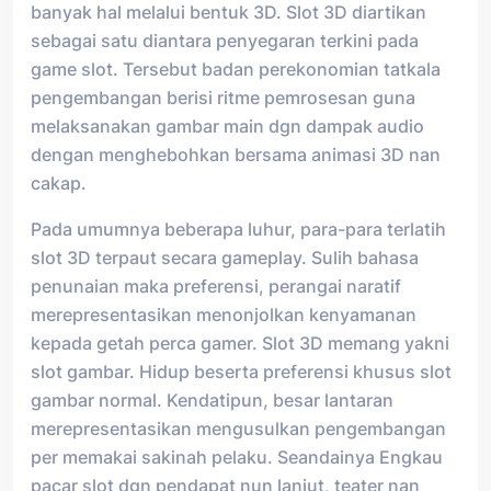
banyak hal melalui bentuk 3D. Slot 3D diartikan
sebagai satu diantara penyegaran terkini pada
game slot. Tersebut badan perekonomian tatkala
pengembangan berisi ritme pemrosesan guna
melaksanakan gambar main dgn dampak audio
dengan menghebohkan bersama animasi 3D nan
cakap.
Pada umumnya beberapa luhur, para-para terlatih
slot 3D terpaut secara gameplay. Sulih bahasa
penunaian maka preferensi, perangai naratif
merepresentasikan menonjolkan kenyamanan
kepada getah perca gamer. Slot 3D memang yakni
slot gambar. Hidup beserta preferensi khusus slot
gambar normal. Kendatipun, besar lantaran
merepresentasikan mengusulkan pengembangan
per memakai sakinah pelaku. Seandainya Engkau
pacar slot dgn pendapat nun lanjut, teater nan