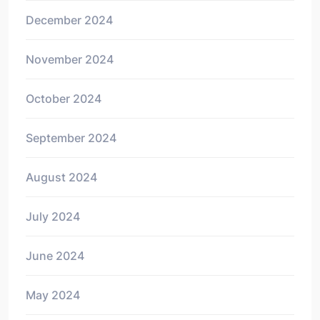
December 2024
November 2024
October 2024
September 2024
August 2024
July 2024
June 2024
May 2024