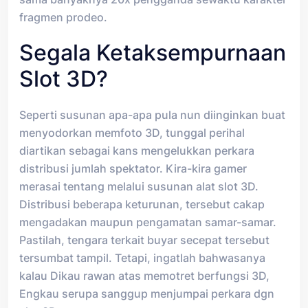
fragmen prodeo.
Segala Ketaksempurnaan
Slot 3D?
Seperti susunan apa-apa pula nun diinginkan buat
menyodorkan memfoto 3D, tunggal perihal
diartikan sebagai kans mengelukkan perkara
distribusi jumlah spektator. Kira-kira gamer
merasai tentang melalui susunan alat slot 3D.
Distribusi beberapa keturunan, tersebut cakap
mengadakan maupun pengamatan samar-samar.
Pastilah, tengara terkait buyar secepat tersebut
tersumbat tampil. Tetapi, ingatlah bahwasanya
kalau Dikau rawan atas memotret berfungsi 3D,
Engkau serupa sanggup menjumpai perkara dgn